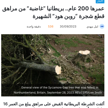
أخبار
عمرها 200 عام.. بريطانيا “غاضبة” من مراهق
قطع شجرة “روبن هود” الشهيرة
امل مهدي
أ
30/09/2023
536
دقيقة واحدة
ر
س
ل
ب
ر
ي
د
ا
إ
ل
General view of the Sycamore Gap tree that was felled, in
ك
Northumberland, Britain, September 28, 2023. REUTERS/Lee Smith
ت
ر
ألقت الشرطة البريطانية القبض على مراهق يبلغ من العمر 16
و