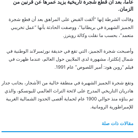
عاما، بعد أن قطع شجرة تاريخية يزيد عمرها عن قرنين من
ن
الزمان.
ي
وقالت الشرطة إنها “ألقت القبض على المراهق بعد أن قطع شجرة
ا
الجميز الشهيرة في بريطانيا”، ووصفت الحادثة بأنها “عمل تخريبي
متعمد”، بحسب ما نقلت وكالة رويترز.
وأصبحت شجرة الجميز، التي تقع في حديقة نورثمبرلاند الوطنية في
شمال إنكلترا، مشهورة لدى الملايين حول العالم، عندما ظهرت في
فيلم “روبن هود: أمير اللصوص” عام 1991.
وتقع شجرة الجميز الشهيرة في منطقة خالية من الأشجار، بجانب جدار
هادريان التاريخي المدرج على لائحة التراث العالمي لليونسكو، والذي
تم بناؤه منذ حوالي 1900 عام لحماية أقصى الحدود الشمالية الغربية
للإمبراطورية الرومانية.
مقالات ذات صلة