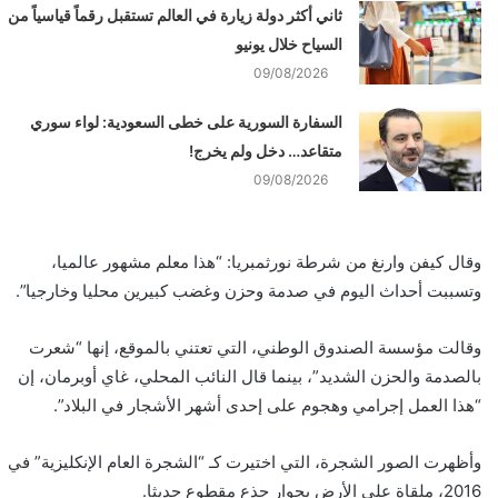
ثاني أكثر دولة زيارة في العالم تستقبل رقماً قياسياً من
السياح خلال يونيو
09/08/2026
السفارة السورية على خطى السعودية: لواء سوري
متقاعد… دخل ولم يخرج!
09/08/2026
وقال كيفن وارنغ من شرطة نورثمبريا: “هذا معلم مشهور عالميا،
وتسببت أحداث اليوم في صدمة وحزن وغضب كبيرين محليا وخارجيا”.
وقالت مؤسسة الصندوق الوطني، التي تعتني بالموقع، إنها “شعرت
بالصدمة والحزن الشديد”، بينما قال النائب المحلي، غاي أوبرمان، إن
“هذا العمل إجرامي وهجوم على إحدى أشهر الأشجار في البلاد”.
وأظهرت الصور الشجرة، التي اختيرت كـ “الشجرة العام الإنكليزية” في
2016، ملقاة على الأرض بجوار جذع مقطوع حديثا.