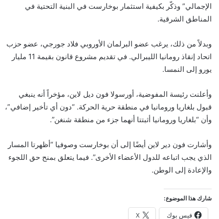
الإجمالي” وذكّر بكيفية استثمار بوخارست في البنية التحتية في
المناطق الشرقية.
وبدلاً من ذلك، يرغب عضو البرلمان الأوروبي فلاد جورجي، عضو حزب
اتحاد إنقاذ رومانيا الليبرالي. في تقديم مشروع قانون بقيمة 11 مليار
يورو إلى النمسا.
وأعلنت رئيسة المفوضية، أورسولا فون ديل لاين، مؤخراً أنه ينبغي
قبول بلغاريا ورومانيا في منطقة حرية الحركة. “دون أي تأخير إضافي”،
وأن “بلغاريا ورومانيا أثبتتا أنهما جزء من منطقة شنغن”.
وأشارت فون دير لاين أيضًا إلى أن بوخارست وصوفيا “أظهرتا المسار
الذي يجب اتباعه للدول الأعضاء الأخرى”. فيما يتعلق بمنح حق اللجوء
والإعادة إلى الوطن.
شارك هذا الموضوع:
فيس بوك
X