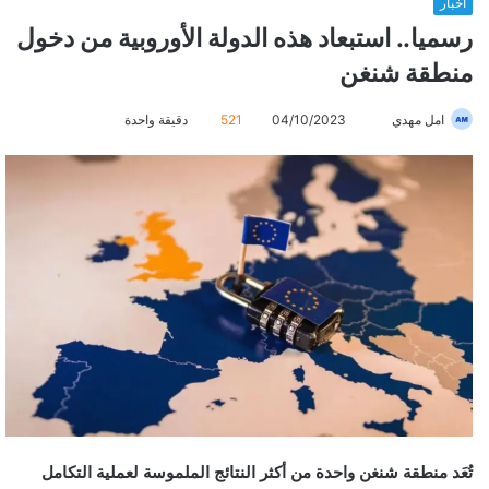
أخبار
رسميا.. استبعاد هذه الدولة الأوروبية من دخول
منطقة شنغن
امل مهدي
أ
04/10/2023
521
دقيقة واحدة
ر
س
ل
ب
ر
ي
د
ا
إ
ل
ك
ت
ر
تُعَد منطقة شنغن واحدة من أكثر النتائج الملموسة لعملية التكامل
و