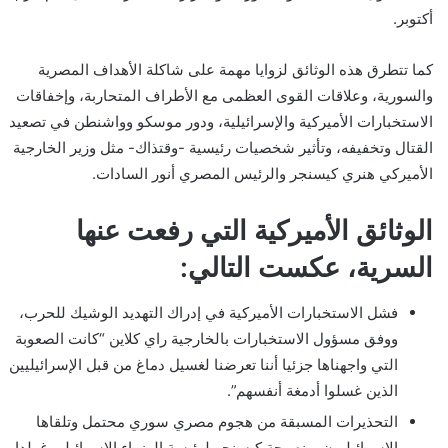
أكتوبر.
كما تتطرق هذه الوثائق لزوايا مهمة على شاكلة الأهداف المصرية
والسورية، وعلاقات القوى العظمى مع الأطراف المتحاربة، وإخفاقات
الاستخبارات الأميركية والإسرائيلية، ودور موسكو وواشنطن في تصعيد
القتال وتخفيفه، وتأثير شخصيات رئيسية -وقتذاك- مثل وزير الخارجية
الأميركي هنري كيسنجر والرئيس المصري أنور السادات.
الوثائق الأميركية التي رفعت عنها
السرية، عكست التالي:
فشل الاستخبارات الأميركية في إدراك التهديد الوشيك للحرب،
ووفق مسؤول الاستخبارات بالخارجية راي كلاين “كانت الصعوبة
التي واجهناها جزئيا أننا تعرضنا لغسيل دماغ من قبل الإسرائيليين
الذين غسلوا أدمغة أنفسهم”.
التحذيرات المسبقة من هجوم مصري سوري محتمل وتلقاها
الإسرائيليون، ونصيحة كيسنجر لرئيسة الوزراء الإسرائيلي غولدا