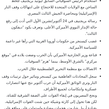
استخدام الرئيس السوفياتي السابق ليونيد بريجنيف للخط
الساخن مع الولايات المتحدة للاحتجاج على انتهاكات وقف النار
(الإسرائيلية) ومحاصرة الجيش الثالث المصري.
رسالة بريجنيف في 24 أكتوبر/تشرين الأول التي أدت إلى رفع
حالة الإنذار النووي الأميركي الأعلى، وتعرف بكود “ديفكون
الثالث”.
غضب كيسنجر من حكومات أوروبا الغربية التي رآها غير داعمة
للسياسة الأميركية.
قناعة وزير الخارجية الأميركي بأن الحرب وضعت بلاده في “موقع
مركزي” بالشرق الأوسط، بينما “هزم” السوفيات.
الاتصالات مع منظمة التحرير الفلسطينية خلال الحرب.
سجل المحادثات العاطفية بين كيسنجر ومائير حول ترتيبات وقف
النار.وترى الوثائق الأميركية أن حرب أكتوبر نتج عنها انتصارات
عسكرية وانتكاسات لجميع الأطراف.
ونجح المصريون في إبقاء القوات على الضفة الشرقية للقناة،
لكن هذا تحول إلى كارثة وشيكة حين شنت القوات الإسرائيلية،
بقيادة أرييل شارون، هجمات مضادة واستولت على مواقع على