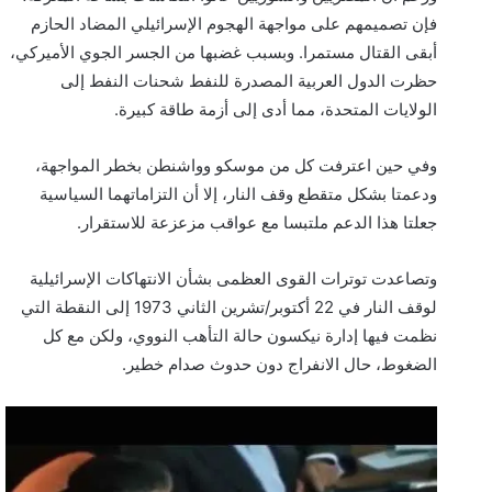
فإن تصميمهم على مواجهة الهجوم الإسرائيلي المضاد الحازم
أبقى القتال مستمرا. وبسبب غضبها من الجسر الجوي الأميركي،
حظرت الدول العربية المصدرة للنفط شحنات النفط إلى
الولايات المتحدة، مما أدى إلى أزمة طاقة كبيرة.
وفي حين اعترفت كل من موسكو وواشنطن بخطر المواجهة،
ودعمتا بشكل متقطع وقف النار، إلا أن التزاماتهما السياسية
جعلتا هذا الدعم ملتبسا مع عواقب مزعزعة للاستقرار.
وتصاعدت توترات القوى العظمى بشأن الانتهاكات الإسرائيلية
لوقف النار في 22 أكتوبر/تشرين الثاني 1973 إلى النقطة التي
نظمت فيها إدارة نيكسون حالة التأهب النووي، ولكن مع كل
الضغوط، حال الانفراج دون حدوث صدام خطير.