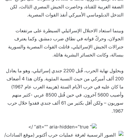
الضفة الغربية للقناة، وحاصرت الجيش المصري الثالث، لكن
التدخل الدبلوماسي الأميركي أنقذ القوات المصرية.
وبينما استعاد الاحتلال الإسرائيلي السيطرة على مرتفعات
الجولان، وحركّ قواته في نطاق ضرب دمشق. وكما يعترف
جنرالات الجيش الإسرائيلي، قاتلت القوات المصرية والسورية
ببسالة، وكانت الخسائر البشرية هائلة.
وبحلول نهاية الحرب، قُتل 2200 جندي إسرائيلي، وهو ما يعادل
200 ألف أميركي من حيث النسبة المئوية. وكان هذا 4 أضعاف
ما كان عليه في حرب الأيام الستة (هزيمة العرب عام 1967)
وأصيب 5600 آخرون. في حين قُتل 8500 عربي -كثير منهم
سوريون – ولكن أقل بكثير من 61 ألف جندي فقدوا خلال حرب
1967.
” alt=”” aria-hidden=”true” />