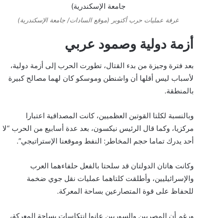
غرفة عمليات حرب أكتوبر (موقع السادات/ جامعة الإسكندرية)
أزمة دولية وصمود عربي
بعد فترة وجيزة من بدء القتال، تطورت الحرب إلى أزمة دولية،
لأسباب ليس أقلها أن واشنطن وموسكو كان لهما مصالح كبيرة
بالمنطقة.
وبالنسبة لكلتا القوتين العظميين، كانت المصداقية اعتبارا
مركزيا، وكما قال الرئيس نيكسون، بعد عدة أسابيع من الحرب “لا
أحد يدرك تماما حجم المخاطر: النفط وموقعنا الإستراتيجي”.
وكانت هاتان الدولتان قد سلحتا بالفعل حلفاءهما العرب
والإسرائيليين، وأطلقت كلتاهما عمليات نقل جوي ضخمة
للحفاظ على قوة المتصارعين بساحة المعركة.
ورغم أن المصريين والسوريين عانوا انتكاسات بساحة المعركة،