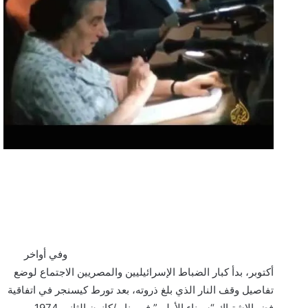
وفي أواخر
أكتوبر، بدأ كبار الضباط الإسرائيليين والمصريين الاجتماع لوضع
تفاصيل وقف النار الذي بلغ ذروته، بعد تورط كيسنجر في اتفاقية
فض الاشتباك “سيناء الأولى” في يناير/كانون الثاني 1974.