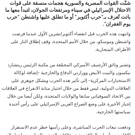
شنّت القوات المصرية والسورية هجمات منسقة على قوات
ن
الاحتلال الإسرائيلي في سيناء ومرتفعات الجولان، لتبدأ معها ما
ي
باتت تُعرف بـ”حرب أكتوبر” أو ما تطلق عليها واشنطن “حرب
ا
يوم الغفران”.
وانتهت هذه الحرب قبل انقضاء أكتوبر/تشرين الأول عندما فرضت
واشنطن وموسكو، من خلال الأمم المتحدة، وقف إطلاق النار على
الأطراف المتحاربة.
وتشير وثائق الأرشيف الأميركي المجمّعة من مكتبة الرئيس ريتشارد
نيكسون والبيت الأبيض ووزارتي الدفاع والخارجية -إضافة لوكالة
الاستخبارات المركزية- إلى تأثير هذه الحرب وبشكل جوهري على
العلاقات الدولية، ليس فقط من خلال اختبار متانة الانفراج في العلاقات
بين الاتحاد السوفياتي سابقا والولايات المتحدة، ولكن أيضا من خلال
إجبار الأخيرة على وضع الصراع العربي الإسرائيلي على رأس أجندة
سياستها الخارجية.
ودفعت تبعات الحرب المباشرة، وعلى رأسها خطر عدم الاستقرار
الإقليمي، وأزمات الطاقة، وتوتر علاقات القوتين العظميين، لجعل الدور