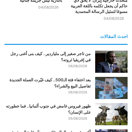
متحدث خارجية إيران: لا يحق لأي
بالنازية ليس جريمة جنائية
حاكم أن يجعل تكلمه باللغة العربية
04/08/2026
مسوغا لتمثيل الرسالة المحمدية
04/08/2026
احدث المقالات
من تاجر صغير إلى ملياردير.. كيف بنى أغنى رجل
في إفريقيا ثروته؟
06/08/2026
بعد اختفاء فئة الـ500.. كيف غيّرت العملة الجديدة
تفاصيل البيع والشراء؟
06/08/2026
ظهور فيروس غامض في جنوب ألمانيا.. فما خطورته
على الإنسان؟
05/08/2026