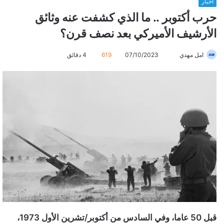
أخبار
حرب أكتوبر .. ما الذي كشفت عنه وثائق
الأرشيف الأميركي بعد نصف قرن؟
امل مهدي
أ
07/10/2023
619
4 دقائق
ر
س
ل
ب
ر
ي
د
ا
إ
ل
ك
ت
ر
قبل 50 عاما، وفي السادس من أكتوبر/تشرين الأول 1973،
و