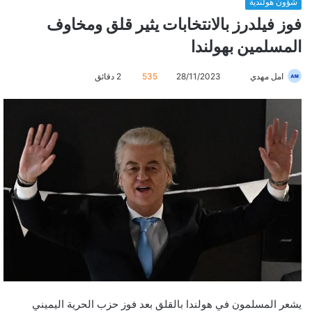
شؤون هولندية
فوز فيلدرز بالانتخابات يثير قلق ومخاوف
المسلمين بهولندا
امل مهدي
أ
28/11/2023
535
2 دقائق
ر
س
ل
ب
ر
ي
د
ا
إ
ل
ك
ت
ر
يشعر المسلمون في هولندا بالقلق بعد فوز حزب الحرية اليميني
و