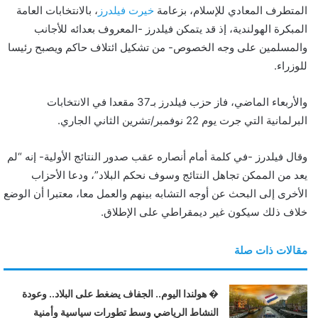
المتطرف المعادي للإسلام، بزعامة
خيرت فيلدرز
، بالانتخابات العامة
ن
المبكرة الهولندية، إذ قد يتمكن فيلدرز -المعروف بعدائه للأجانب
ي
والمسلمين على وجه الخصوص- من تشكيل ائتلاف حاكم ويصبح رئيسا
ا
للوزراء.
والأربعاء الماضي، فاز حزب فيلدرز بـ37 مقعدا في الانتخابات
البرلمانية التي جرت يوم 22 نوفمبر/تشرين الثاني الجاري.
وقال فيلدرز -في كلمة أمام أنصاره عقب صدور النتائج الأولية- إنه “لم
يعد من الممكن تجاهل النتائج وسوف نحكم البلاد”، ودعا الأحزاب
الأخرى إلى البحث عن أوجه التشابه بينهم والعمل معا، معتبرا أن الوضع
خلاف ذلك سيكون غير ديمقراطي على الإطلاق.
مقالات ذات صلة
� هولندا اليوم.. الجفاف يضغط على البلاد.. وعودة
النشاط الرياضي وسط تطورات سياسية وأمنية