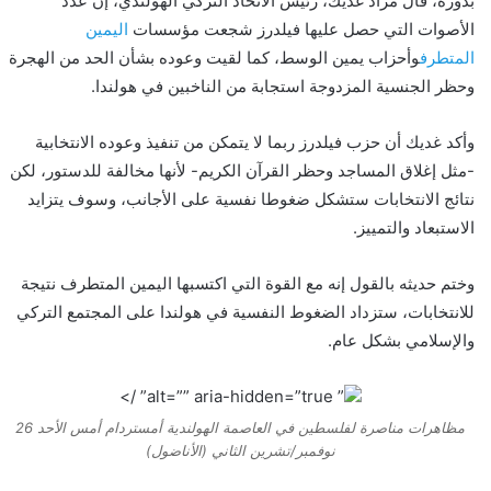
بدوره، قال مراد غديك، رئيس الاتحاد التركي الهولندي، إن عدد
الأصوات التي حصل عليها فيلدرز شجعت مؤسسات
اليمين
المتطرف
وأحزاب يمين الوسط، كما لقيت وعوده بشأن الحد من الهجرة
وحظر الجنسية المزدوجة استجابة من الناخبين في هولندا.
وأكد غديك أن حزب فيلدرز ربما لا يتمكن من تنفيذ وعوده الانتخابية
-مثل إغلاق المساجد وحظر القرآن الكريم- لأنها مخالفة للدستور، لكن
نتائج الانتخابات ستشكل ضغوطا نفسية على الأجانب، وسوف يتزايد
الاستبعاد والتمييز.
وختم حديثه بالقول إنه مع القوة التي اكتسبها اليمين المتطرف نتيجة
للانتخابات، ستزداد الضغوط النفسية في هولندا على المجتمع التركي
والإسلامي بشكل عام.
” alt=”” aria-hidden=”true” />
مظاهرات مناصرة لفلسطين في العاصمة الهولندية أمستردام أمس الأحد 26
نوفمبر/تشرين الثاني (الأناضول)