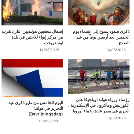
ذكرى صعود يسوع إلى السماء يوم
إشعال محتجين هولنديين النار بالقرب
الخميس بعد أربعين يوماً من عيد
من مركز إيواء للاجئين في بلدة
الفصح
لوسدريخت
14/05/2026
14/05/2026
رؤساء وزراء هولندا وبلجيكا على
اليوم الخامس من مايو ذكرى عيد
الكورنيش وماكرون في الإسكندرية..
التحرير في هولندا
الجري في مصر عادة زعماء أوروبا
(Bevrijdingsdag)
10/05/2026
05/05/2026