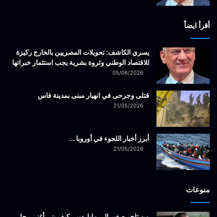
أقرأ ايضاً
يسري الكاشف: تحويلات المصريين بالخارج ركيزة
للاقتصاد الوطني وثروة بشرية يجب استثمار خبراتها
05/06/2026
قتلى وجرحى في انهيار مبنى بمدينة فاس
21/05/2026
أبرز أخبار اللجوء في أوروبا …
21/05/2026
منوعات
من تاجر صغير إلى ملياردير.. كيف بنى أغنى رجل