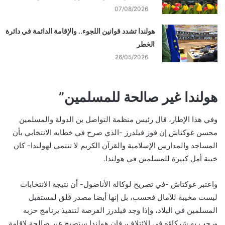
07/08/2026
هولندا تشدد قوانين اللجوء.. والإقامة الدائمة في دائرة
الخطر
26/05/2026
هولندا غير صالحة للمسلمين”
وفي هذا الإطار، قال رئيس منظمة التواصل ين الدولة والمسلمين
محسن غوكتاش إن فوز فيلدرز -الذي صرح في خطابه الانتخابي بأن
المساجد والمدارس الإسلامية والقرآن الكريم لا تنتمي لهولندا- كان
خيبة أمل كبيرة للمسلمين في هولندا.
واعتبر غوكتاش -في تصريح لوكالة الأناضول- أن نتيجة الانتخابات
ليست مخيبة للآمال فحسب، بل إنها أيضا مصدر قلق لمستقبل
المسلمين في البلاد، وإذا وجد فيلدرز الفرصة لتنفيذ برنامج حزبه
ورحب به شركاؤه في الائتلاف، فإن هولندا ستصبح غير صالحة لإقامة