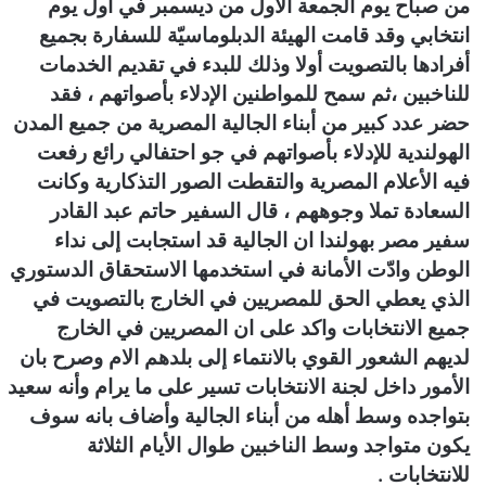
من صباح يوم الجمعة الأول من ديسمبر في اول يوم
ن
انتخابي وقد قامت الهيئة الدبلوماسيّة للسفارة بجميع
ي
أفرادها بالتصويت أولا وذلك للبدء في تقديم الخدمات
ا
للناخبين ،ثم سمح للمواطنين الإدلاء بأصواتهم ، فقد
حضر عدد كبير من أبناء الجالية المصرية من جميع المدن
الهولندية للإدلاء بأصواتهم في جو احتفالي رائع رفعت
فيه الأعلام المصرية والتقطت الصور التذكارية وكانت
السعادة
تملا
وجوههم ، قال السفير حاتم عبد القادر
سفير مصر بهولندا ان الجالية قد استجابت إلى نداء
الوطن وادّت الأمانة في استخدمها الاستحقاق الدستوري
الذي يعطي الحق للمصريين في الخارج بالتصويت في
جميع الانتخابات واكد على ان المصريين في الخارج
لديهم الشعور القوي بالانتماء إلى بلدهم الام وصرح بان
الأمور داخل لجنة الانتخابات تسير على ما يرام وأنه سعيد
بتواجده وسط أهله من
أبناء
الجالية
وأضاف
بانه سوف
يكون متواجد وسط الناخبين طوال الأيام الثلاثة
للانتخابات .