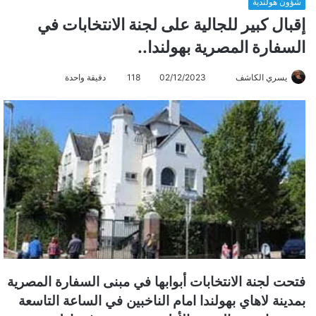
شؤون هولندية
إقبال كبير للجالية على لجنة الانتخابات في
السفارة المصرية بهولندا..
يسري الكاشف
أ
02/12/2023
118
دقيقة واحدة
ر
س
ل
ب
ر
ي
د
ا
إ
ل
ك
فتحت لجنة الانتخابات أبوابها في مبنى السفارة المصرية
ت
ر
بمدينة لاهاي بهولندا امام الناخبين في الساعة التاسعة
و