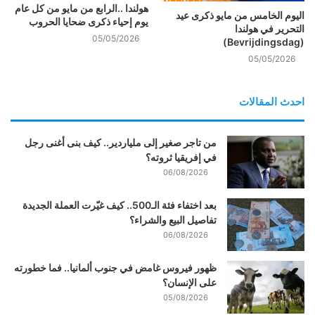
هولندا ..الرابع من مايو من كل عام
اليوم الخامس من مايو ذكرى عيد
يوم إحياء ذكرى ضحايا الحروب
التحرير في هولندا
05/05/2026
(Bevrijdingsdag)
05/05/2026
احدث المقالات
من تاجر صغير إلى ملياردير.. كيف بنى أغنى رجل
في إفريقيا ثروته؟
06/08/2026
بعد اختفاء فئة الـ500.. كيف غيّرت العملة الجديدة
تفاصيل البيع والشراء؟
06/08/2026
ظهور فيروس غامض في جنوب ألمانيا.. فما خطورته
على الإنسان؟
05/08/2026