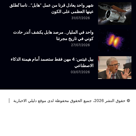
شهر واحد يعادل قرنا من عمل “هابل”.. ناسا تُطلق
عينها العظمى على الكون
31/07/2026
واحد في المليار.. مرصد هابل يكشف أندر حادث
كوني في تاريخ مجرتنا
27/07/2026
بيل غيتس: 4 مهن فقط ستصمد أمام هيمنة الذكاء
الاصطناعي
03/07/2026
© حقوق النشر 2026، جميع الحقوق محفوظة لدى موقع دليلي الاخبارية |
فيسبوك
تويتر
لينكدإن
يوتيوب
انستقرام