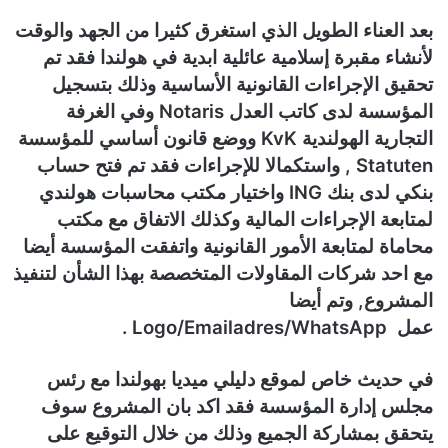
ي
بعد العناء الطويل الذي استغرق كثيرا من الجهد والوقت
ا
لأنشاء مقبرة إسلامية عائلية ابدية في هولندا فقد تم
تحقيق الإجراءات القانونية الأساسية وذلك بتسجيل
المؤسسة لدى كاتب العدل Notaris وفي الغرفة
التجارية الهولندية KvK ووضع قانون أساسي للمؤسسة
Statuten , واستكمالا للإجراءات فقد تم فتح حساب
بنكي لدى بنك ING واختيار مكتب محاسبات هولندي
لمتابعة الإجراءات المالية وكذلك الاتفاق مع مكتب
محاماة لمتابعة الأمور القانونية واتفقت المؤسسة أيضا
مع احد شركات المقاولات المتخصصة بهذا الشأن لتنفيذ
المشروع, وتم أيضا
عمل Logo/Emailadres/WhatsApp .
في حديث خاص لموقع دليلي ميديا بهولندا مع رئس
مجلس إدارة المؤسسة فقد اكد بان المشروع سوف
يتحقق بمشاركة الجميع وذلك من خلال التوقيع على