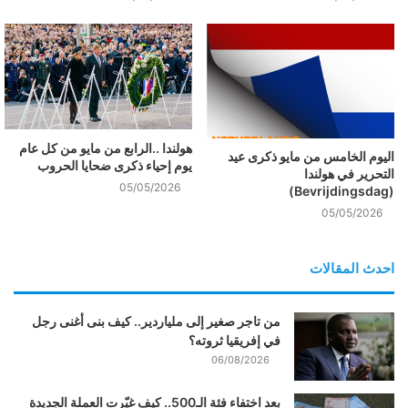
هولندا ..الرابع من مايو من كل عام
اليوم الخامس من مايو ذكرى عيد
يوم إحياء ذكرى ضحايا الحروب
التحرير في هولندا
05/05/2026
(Bevrijdingsdag)
05/05/2026
احدث المقالات
من تاجر صغير إلى ملياردير.. كيف بنى أغنى رجل
في إفريقيا ثروته؟
06/08/2026
بعد اختفاء فئة الـ500.. كيف غيّرت العملة الجديدة