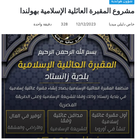
شؤون هولندية
مشروع المقبرة العائلية الإسلامية بهولندا
خاص دليلي ميديا
أ
12/12/2023
328
دقيقة واحدة
ر
س
ل
ب
ر
ي
د
ا
إ
ل
ك
ت
ر
و
ن