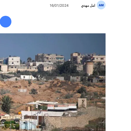
امل مهدي
أ
16/01/2024
ر
س
ل
ب
ر
ي
د
ا
إ
ل
ك
ت
ر
و
ن
ي
ا