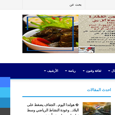
ر
لينكدإن
يوتيوب
انستقرام
إضافة
بحث
عمود
عن
جانبي
ال
ثقافة وفنون
رياضة
الأرشيف
احدث المقالات
� هولندا اليوم.. الجفاف يضغط على
البلاد.. وعودة النشاط الرياضي وسط