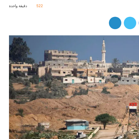
522
دقيقة واحدة
فيسبوك
تويتر
لينكدإن