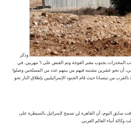
وذكر
المصدر المصري أن اشتباكات جرت أثناء إحباط محاولة تهريب المخدرات بجنوب معبر العوجة وتم القبض على ٦ مهربين. في
عي، أن نحو عشرين مشتبه فيهم من بينهم عدد من المسلحين وصلوا
لقرب من نيتسانا حيث قام الجنود الإسرائيليين بإطلاق النار نحو
ت سابق اليوم، أن القاهرة لن تسمح لإسرائيل بالسيطرة على
وكالة أنباء العالم العربي.