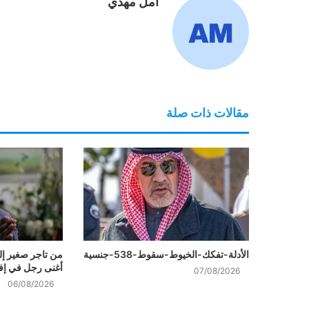
امل مهدي
مقالات ذات صلة
الأدلة-تفكك-الخيوط-سقوط-538-جنسية
من تاجر صغير إل
أغنى رجل في إفر
07/08/2026
06/08/2026