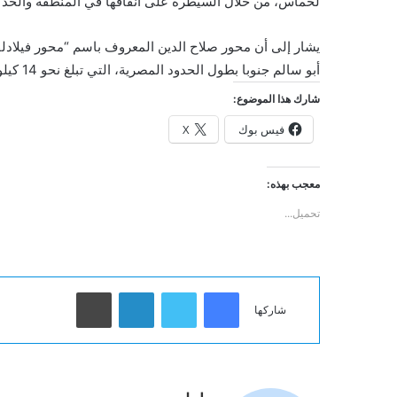
لحماس، من خلال السيطرة على أنفاقها في المنطقة والحد م
يشار إلى أن محور صلاح الدين المعروف باسم “محور فيلادل
أبو سالم جنوبا بطول الحدود المصرية، التي تبلغ نحو 14 كيلومترا.
شارك هذا الموضوع:
فيس بوك
X
معجب بهذه:
تحميل...
فيسبوك
تويتر
لينكدإن
طباعة
شاركها