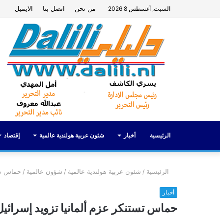
من نحن
اتصل بنا
الايميل
السبت, أغسطس 8 2026
الرئيسية
أخبار
شئون عربية هولندية عالمية
إقتصاد
الرئيسية
/
شئون عربية هولندية عالمية
/
شؤون عالمية
/
حماس تستنكر 
أخبار
حماس تستنكر عزم ألمانيا تزويد إسرائيل بـ10 آلاف قذيفة مد