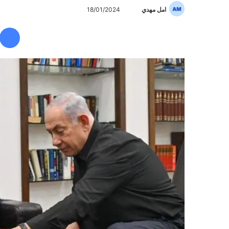
امل مهدي
أ
18/01/2024
ر
س
ل
ب
ر
ي
د
ا
إ
ل
ك
ت
ر
و
ن
ي
ا