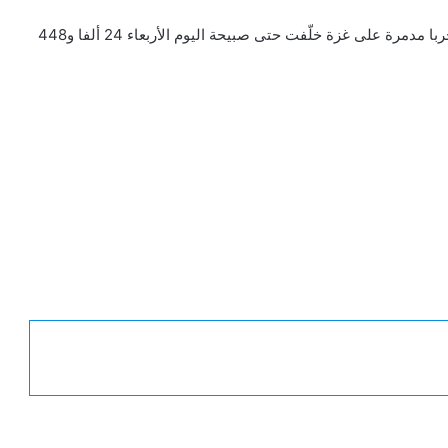
ومنذ 7 أكتوبر/تشرين الأول 2023 يشن الجيش الإسرائيلي حربا مدمرة على غزة خلّفت حتى صبيحة اليوم الأربعاء 24 ألفا و448