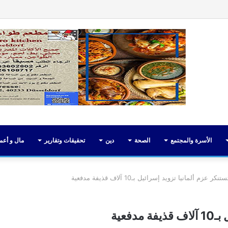
فيسبوك
تويت
الأسرة والمجتمع
الصحة
دين
تحقيقات وتقارير
مال و أعم
عزم ألمانيا تزويد إسرائيل بـ10 آلاف قذيفة مدفعية
فعية