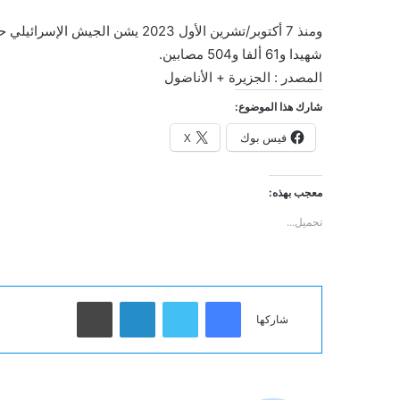
شهيدا و61 ألفا و504 مصابين.
المصدر : الجزيرة + الأناضول
شارك هذا الموضوع:
فيس بوك
X
معجب بهذه:
تحميل...
فيسبوك
تويتر
لينكدإن
طباعة
شاركها