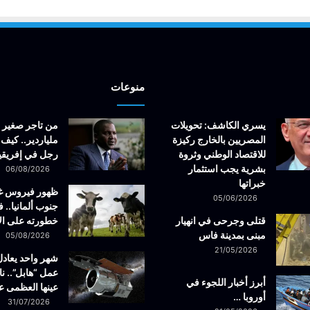
منوعات
يسري الكاشف: تحويلات
من تاجر صغير 
المصريين بالخارج ركيزة
ملياردير.. كيف 
للاقتصاد الوطني وثروة
رجل في إفريقيا
بشرية يجب استثمار
06/08/2026
خبراتها
ظهور فيروس 
05/06/2026
جنوب ألمانيا.. ف
قتلى وجرحى في انهيار
خطورته على ال
مبنى بمدينة فاس
05/08/2026
21/05/2026
شهر واحد يعادل
عمل “هابل”.. نا
أبرز أخبار اللجوء في
عينها العظمى ع
أوروبا …
31/07/2026