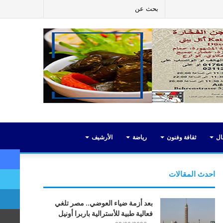
ر
لينكدإن
يوتيوب
انستقرام
إضافة
بحث
عمود
عن
جانبي
ال
ثقافة وفنون
رياضة
الأرشيف
احدث المقالات
بعد أزمة ضياء العوضي.. مصر تلغي
فعالية طبية للأسترالية باربرا أونيل