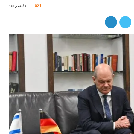
531
دقيقة واحدة
فيسبوك
تويتر
لينكدإن