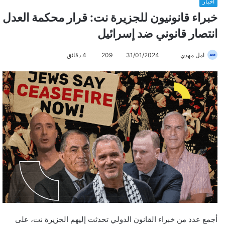
أخبار
خبراء قانونيون للجزيرة نت: قرار محكمة العدل
انتصار قانوني ضد إسرائيل
امل مهدي
أ
31/01/2024
209
4 دقائق
ر
س
ل
ب
ر
ي
د
ا
إ
ل
ك
ت
ر
أجمع عدد من خبراء القانون الدولي تحدثت إليهم الجزيرة نت، على
و