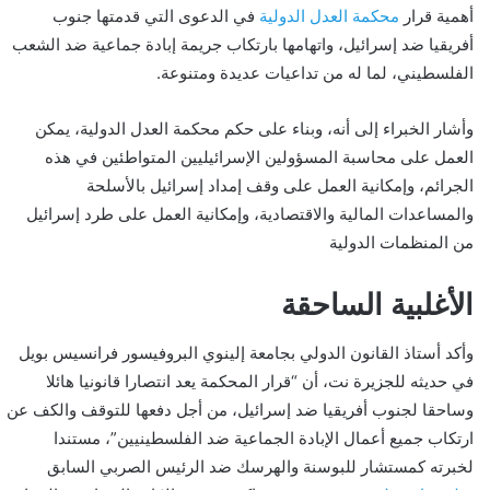
أهمية قرار
محكمة العدل الدولية
في الدعوى التي قدمتها جنوب
ن
أفريقيا ضد إسرائيل، واتهامها بارتكاب جريمة إبادة جماعية ضد الشعب
ي
الفلسطيني، لما له من تداعيات عديدة ومتنوعة.
ا
وأشار الخبراء إلى أنه، وبناء على حكم محكمة العدل الدولية، يمكن
العمل على محاسبة المسؤولين الإسرائيليين المتواطئين في هذه
الجرائم، وإمكانية العمل على وقف إمداد إسرائيل بالأسلحة
والمساعدات المالية والاقتصادية، وإمكانية العمل على طرد إسرائيل
من المنظمات الدولية
الأغلبية الساحقة
وأكد أستاذ القانون الدولي بجامعة إلينوي البروفيسور فرانسيس بويل
في حديثه للجزيرة نت،
أن “قرار المحكمة يعد انتصارا قانونيا هائلا
وساحقا لجنوب أفريقيا ضد إسرائيل، من أجل دفعها للتوقف والكف عن
ارتكاب جميع أعمال الإبادة الجماعية ضد الفلسطينيين”، مستندا
لخبرته كمستشار للبوسنة والهرسك ضد الرئيس الصربي السابق