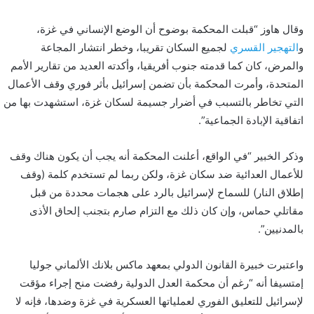
وقال هاوز “قبلت المحكمة بوضوح أن الوضع الإنساني في غزة،
و
التهجير القسري
لجميع السكان تقريبا، وخطر انتشار المجاعة
والمرض، كان كما قدمته جنوب أفريقيا، وأكدته العديد من تقارير الأمم
المتحدة، وأمرت المحكمة بأن تضمن إسرائيل بأثر فوري وقف الأعمال
التي تخاطر بالتسبب في أضرار جسيمة لسكان غزة، استشهدت بها من
اتفاقية الإبادة الجماعية”.
وذكر الخبير “في الواقع، أعلنت المحكمة أنه يجب أن يكون هناك وقف
للأعمال العدائية ضد سكان غزة، ولكن ربما لم تستخدم كلمة (وقف
إطلاق النار) للسماح لإسرائيل بالرد على هجمات محددة من قبل
مقاتلي حماس، وإن كان ذلك مع التزام صارم بتجنب إلحاق الأذى
بالمدنيين”.
واعتبرت خبيرة القانون الدولي بمعهد ماكس بلانك الألماني جوليا
إمتسيفا أنه “رغم أن محكمة العدل الدولية رفضت منح إجراء مؤقت
لإسرائيل للتعليق الفوري لعملياتها العسكرية في غزة وضدها، فإنه لا