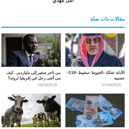
امل مهدي
مقالات ذات صلة
الأدلة-تفكك-الخيوط-سقوط-538-
من تاجر صغير إلى ملياردير.. كيف
جنسية
بنى أغنى رجل في إفريقيا ثروته؟
06/08/2026
07/08/2026