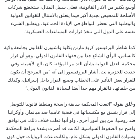
أوسع بكثير من الآثار القانونية، فعلى سبيل المثال، ستخضع شركات
الأسلحة للتمحيص بجدية أكبر فيما يتعلق بالامتثال للقوانين الدولية
والوطنية التي تحظر التواطؤ في الإبادة الجماعية، وينطبق الشيء
نفسه على الدول التي تتخذ قرارات المساعدات العسكرية”.
كما شاطر البرفيسور كريغ مارتن بكلية واشبورن للقانون بجامعة ولاية
كانساس، الرأي الشائع جدا بين فقهاء القانون الدولي، وهو أن قرار
محكمة العدل الدولية بشأن التدابير المؤقتة كان بالغ الأهمية، وفي
حديث للجزيرة نت، أشار البروفيسور إلى أنه “من المرجح أن يكون
للقرار بعض التأثير على الخطاب وصنع القرار داخل إسرائيل، وكذلك
بين حلفائها، فالقرار مهم جدا أيضا لسيادة القانون الدولي”.
وعّلق بقوله “اتبعت المحكمة سابقة راسخة ومنطقا قانونيا للتوصل
إلى قرار يتسق مع مكتسباتها في قضية غامبيا ضد ميانمار، وأوكرانيا
ضد روسيا، من بين أمور أخرى، ولو أنها فعلت خلاف ذلك، في توافق
واضح مع الضغوط السياسية، لكانت قد أضرت بشدة بنزاهة المحكمة
وسيادة القانون الدولي بشكل عام، ولكانت غذت الروايات حول كون