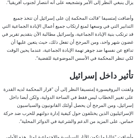
يزال ينبغي النظر إلى الأمر وتشجيعه على أنه انتصار لجنوب أفريقيا”.
وأضافت إمتسيفا “قالت المحكمة إن على إسرائيل أن تتخذ جميع
التدابير التي في وسعها لمنع ارتكاب جميع أعمال الإبادة الجماعية التي
قد ترتكب بنية الإبادة الجماعية، وإسرائيل مطالبة الآن بتقديم تقرير في
غضون شهر واحد، ومن المرجح أن تفعل ذلك، حيث يتعين عليها أن
تدافع عن نفسها ضد جوهر تهمة الإبادة الجماعية، عندما يحين الوقت
لكي تنظر المحكمة في الأسس الموضوعية للقضية”.
تأثير داخل إسرائيل
ولفتت البروفيسورة إمتسيفا النظر إلى أن “قرار المحكمة لديه القدرة
على تغيير الخطاب ليس فقط في الساحة الدولية، ولكن أيضا داخل
إسرائيل، ومن المرجح أن يحصل أولئك القانونيون والسياسيون
الإسرائيليون الذين يختلفون حول كيفية إدارة دولتهم للحرب ضد حركة
حماس، على المزيد من الدعم والشرعية في الدوائر المحلية”.
وأضافت “غالبا ما تكون الآثار السياسية والاجتماعية لمثل هذه الأوامر