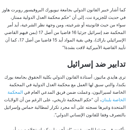
كما أشار خبير القانون الدولي بجامعة نيويورك البروفيسور روبرت هاوز
في حديث للجزيرة نت، إلى أن “حكم محكمة العدل الدولية ممتاز،
سواء من حيث قانونيته أو شرعيته، ومن وجهة نظر الشرعية، أيد أمر
المحكمة ضد إسرائيل جزئيا 16 قاضيا من أصل 17 (بمن فيهم القاضي
الإسرائيلي باراك)، وفي بقية المواد أيد 15 قاضيا من أصل 17، كما أن
تأييد القاضية الأميركية لافت بشدة!”
تدابير ضد إسرائيل
ترى هايدي ماثيوز، أستاذة القانون الدولي بكلية الحقوق بجامعة يورك
بكندا، والتي سبق لها العمل مع محكمة العدل الدولية في المحكمة
الخاصة لسيراليون، وعملت ضمن فريق المدعي العام في
المحكمة
الخاصة بلبنان
، أن “حكم المحكمة تاريخي، على الرغم من أن الولايات
المتحدة وغيرها نسجته على أنه مجرد تكرار لمطالبة حماس وإسرائيل
بالتصرف وفقا للقانون الإنساني الدولي”.
وأكدت في حديثها للجزيرة نت “إن أهم ما يمكن استخلاصه من أمر