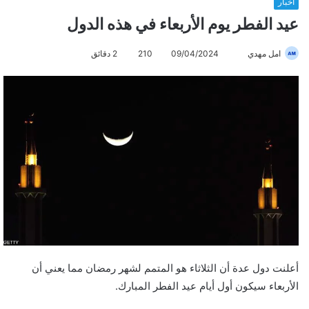
أخبار
عيد الفطر يوم الأربعاء في هذه الدول
امل مهدي
أ
09/04/2024
210
2 دقائق
ر
س
ل
ب
ر
ي
د
ا
إ
ل
ك
ت
أعلنت دول عدة أن الثلاثاء هو المتمم لشهر رمضان مما يعني أن
ر
الأربعاء سيكون أول أيام عيد الفطر المبارك.
و
ن