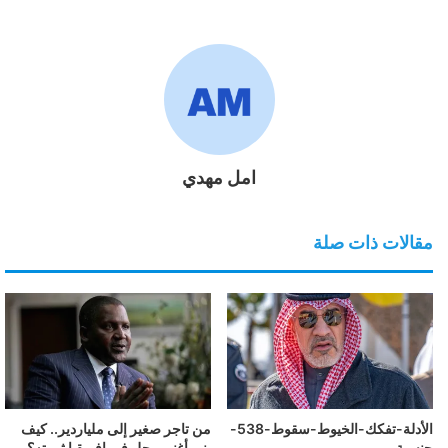
امل مهدي
مقالات ذات صلة
الأدلة-تفكك-الخيوط-سقوط-538-
من تاجر صغير إلى ملياردير.. كيف
جنسية
بنى أغنى رجل في إفريقيا ثروته؟