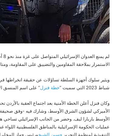
لم ي
الاستمرار بملاحقة المقاومين والتضييق على المقاومة، ومتابع
ويثير سلوك أجهزة السلطة تساؤلات عن حقيقة انخراطها في م
شباط 2023 التي سميت “
خطة فنزل
” على اسم المنسق الأ
وكان فنزل أعلن الخطة الأمنية بعد اجتماع العقبة بالأر
الأميركي لشؤون الشرق الأوسط، وشارك فيه -وفق صحيفة ي
الأوسط باربارا ليف. وحضر من الجانب الإسرائيلي تساحي ه
عمليات الحكومة الإسرائيلية بالمناطق الفلسطينية اللواء
التنفيذية لمنظمة التحرير
حسين الشيخ
ورئيس جهاز المخابر