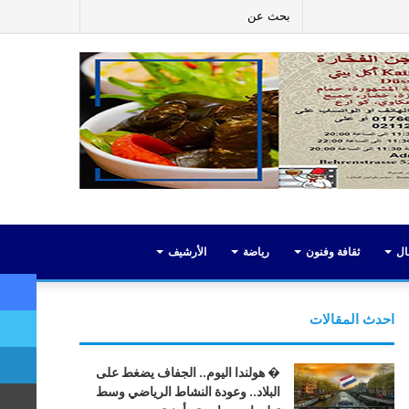
ر
لينكدإن
يوتيوب
انستقرام
إضافة
بحث
عمود
عن
جانبي
ال
ثقافة وفنون
رياضة
الأرشيف
احدث المقالات
� هولندا اليوم.. الجفاف يضغط على
البلاد.. وعودة النشاط الرياضي وسط