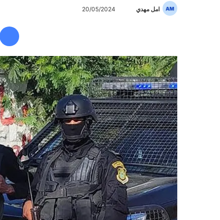
امل مهدي
أ
20/05/2024
ر
س
ل
ب
ر
ي
د
ا
إ
ل
ك
ت
ر
و
ن
ي
ا