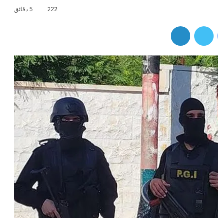
222
5 دقائق
فيسبوك
تويتر
لينكدإن