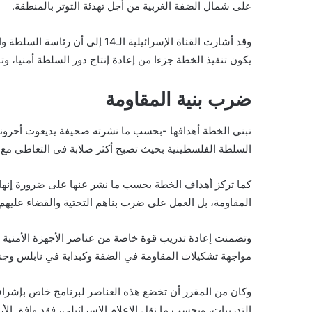
على شمال الضفة الغربية من أجل تهدئة التوتر بالمنطقة.
وقد أشارت القناة الإسرائيلية الـ14 إلى أن رئاسة السلطة وافقت على الخطة وخضعت لضغوط إدارة الرئيس
يكون تنفيذ الخطة جزءا من إعادة إنتاج دور السلطة أمنيا، و
ضرب بنية المقاومة
تبني الخطة أهدافها -بحسب ما نشرته صحيفة يديعوت أحرونوت
السلطة الفلسطينية بحيث تصبح أكثر صلابة في التعاطي مع 
كما تركز أهداف الخطة بحسب ما نشر عنها على ضرورة إنها
المقاومة، بل العمل على ضرب بناهم التحتية والقضاء عليهم
مواجهة تشكيلات المقاومة في الضفة وكبداية في نابلس وجني
وكان من المقرر أن تخضع هذه العناصر لبرنامج خاص بإشرا
التدريبات، وبحسب ما نقل الإعلام الإسرائيلي، فقد وافق الأ