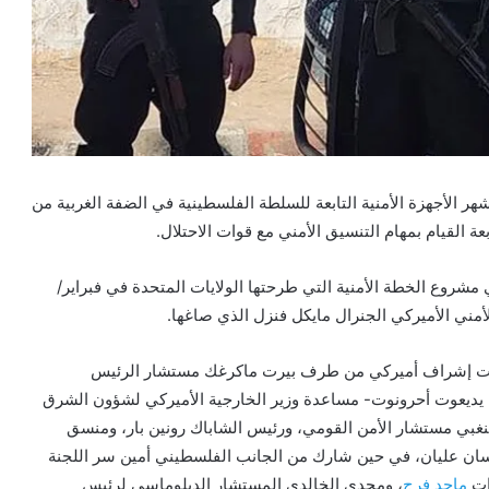
منع العدوان الإسرائيلي المتواصل على غزة منذ نحو 8 أشهر الأجهزة الأمنية التابعة للسلطة الفلسطينية في الضفة الغربية من
ة القيام بمهام التنسيق الأمني مع قوات الاحتلال.
شروع الخطة الأمنية التي طرحتها الولايات المتحدة في فبراير/
مني الأميركي الجنرال مايكل فنزل الذي صاغها.
دن تحت إشراف أميركي من طرف بيرت ماكرغك مستشار الرئيس
ديعوت أحرونوت- مساعدة وزير الخارجية الأميركي لشؤون الشرق
نغبي مستشار الأمن القومي، ورئيس الشاباك رونين بار، ومنسق
 غسان عليان، في حين شارك من الجانب الفلسطيني أمين سر اللجنة
ات
ماجد فرج
، ومجدي الخالدي المستشار الدبلوماسي لرئيس