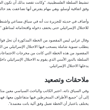
تنشيط السلطة الفلسطينية، “وكانت تقصد بذلك أن تكون السلط
وفق اتفاقية أوسلو، وهي مهام يفترض أنها تضاعفت بعد حالة 
وأضاف في حديثه للجزيرة نت أنه في سياق مساعي واشنطن ل
للاحتلال الإسرائيلي حتى يخفف دخوله واقتحاماته لمناطق “
وقال عرابي ليس المقصود من الخطة المذكورة أن تحل قوات 
يتطلب تسوية شاملة ينسحب فيها الاحتلال الإسرائيلي من الضفة
السلطة بالدور الأمني الذي يقوم به الاحتلال الإسرائيلي دا
يدخلها الاحتلال الإسرائيلي.
ملاحقات وتصعيد
وفي السياق ذاته، اعتبر الكاتب والباحث السياسي معين مناع
إلى أن “جميع الأطراف المنخرطين فيها متفاعلون معها، فهي
يختلف باعتبار أن الخطة تعمل وفق آلية باتت معتمدة”.