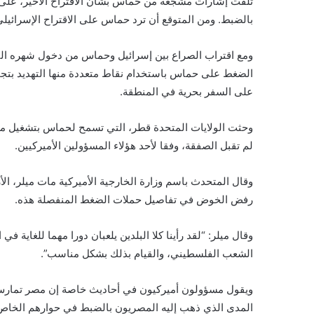
تلقت إشارات مشجعة من حماس بشأن الاقتراح الأخير، على ا
بالضبط. ومن المتوقع أن ترد حماس على الاقتراح الإسرائيلي
ومع اقتراب الصراع بين إسرائيل وحماس من دخول شهره الت
الضغط على حماس باستخدام نقاط متعددة منها التهديد بتج
على السفر بحرية في المنطقة.
وحثت الولايات المتحدة قطر، التي تسمح لحماس بتشغيل مك
لم تقبل الصفقة، وفقا لأحد هؤلاء المسؤولين الأميركيين.
وقال المتحدث باسم وزارة الخارجية الأميركية مات ميلر، ا
رفض الخوض في تفاصيل حملات الضغط المنفصلة هذه.
وقال ميلر: “لقد رأينا كلا البلدين يلعبان دورا مهما للغاية
الشعب الفلسطيني، والقيام بذلك بشكل مناسب”.
ويقول مسؤولون أميركيون في أحاديث خاصة إن مصر تمارس
المدى الذي ذهب إليه المصريون بالضبط في حوارهم الخاص مع