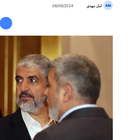
امل مهدي
أ
08/06/2024
ر
س
ل
ب
ر
ي
د
ا
إ
ل
ك
ت
ر
و
ن
ي
ا