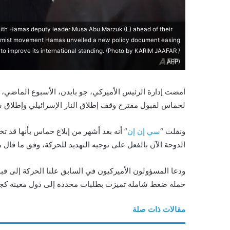
with Hamas deputy leader Musa Abu Marzuk (L) ahead of their
 Islamist movement Hamas unveiled a new policy document easing
eks to improve its international standing. (Photo by KARIM JAAFAR /
AFP)
أمضت إدارة الرئيس الأميركي، جو بايدن، الأسبوع الماضي،
لحماس لقبول مقترح وقف إطلاق النار الإسرائيلي وإطلاق س
ونقلت “
سي إن إن
” أنه بعد أشهر من إبلاغ حماس بأنها قد
الدوحة الآن بالفعل على توجيه التهديد للحركة، وفق ما قال
ودعا المسؤولون الأميركيون في السابق علنا الحركة إلى قب
حملة ضغط شاملة تميزت بطلبات محددة إلى دول معينة كجزء 
مقالات ذات صلة