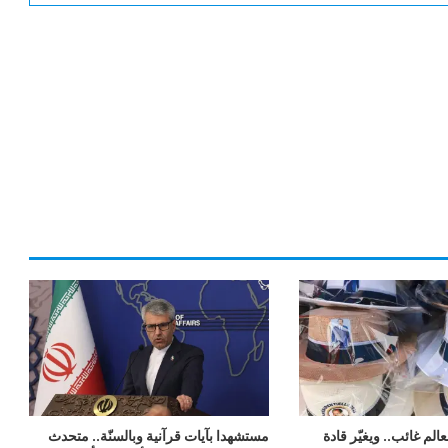
لم غائب.. ويغيّر قادة
مستشهدا بآيات قرآنية وبالسنّة.. متحدث