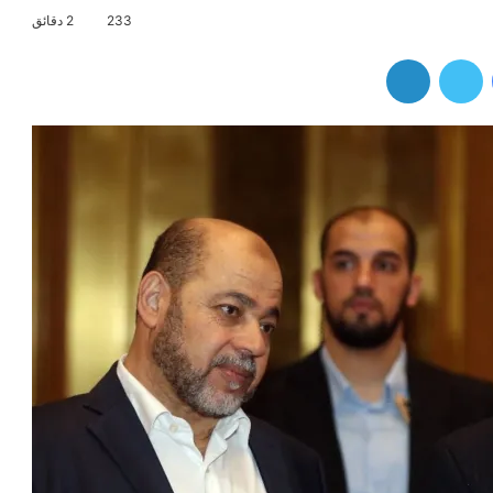
233
2 دقائق
فيسبوك
تويتر
لينكدإن