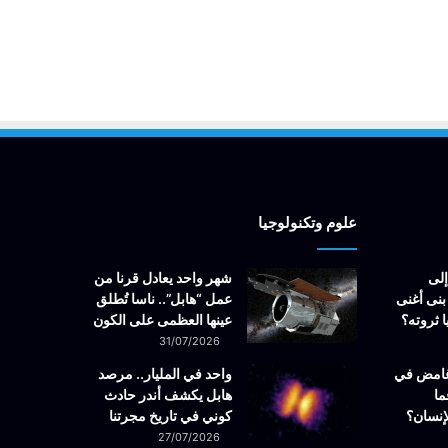
علوم وتكنولوجيا
إلى
شهر واحد يعادل قرنا من
بنى أغنى
عمل “هابل”.. ناسا تُطلق
 ثروته؟
عينها العظمى على الكون
31/07/2026
غامض في
واحد في المليار.. مرصد
ما
هابل يكشف أندر حادث
إنسان؟
كوني في تاريخ مجرتنا
27/07/2026