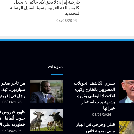
خارجية إيران: لا يحق لأي حاكم أن يجعل
تكلمه باللغة العربية مسوغا لتمثيل الرسالة
المحمدية
04/08/2026
منوعات
يسري الكاشف: تحويلات
من تاجر صغير 
المصريين بالخارج ركيزة
ملياردير.. كيف 
للاقتصاد الوطني وثروة
رجل في إفريقيا
بشرية يجب استثمار
06/08/2026
خبراتها
ظهور فيروس 
05/06/2026
جنوب ألمانيا.. ف
قتلى وجرحى في انهيار
خطورته على ال
مبنى بمدينة فاس
05/08/2026