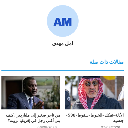
امل مهدي
مقالات ذات صلة
الأدلة-تفكك-الخيوط-سقوط-538-
من تاجر صغير إلى ملياردير.. كيف
جنسية
بنى أغنى رجل في إفريقيا ثروته؟
06/08/2026
07/08/2026