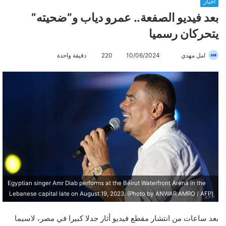
أخبار
بعد فيديو الصفعة.. عمرو دياب و”ضحيته”
يتحركان رسميا
امل مهدي
أ
10/06/2024
220
دقيقة واحدة
ر
س
ل
ب
ر
ي
د
ا
إ
ل
Egyptian singer Amr Diab performs at the Beirut Waterfront Arena in the
ك
Lebanese capital late on August 19, 2023. (Photo by ANWAR AMRO / AFP)
ت
ر
بعد ساعات من انتشار مقطع فيديو أثار جدلا كبيرا في مصر، لاسيما
و