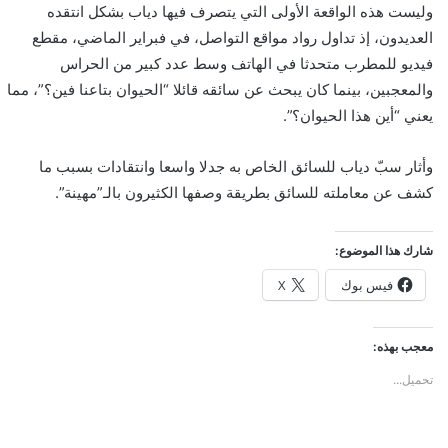
وليست هذه الواقعة الأولى التي يتصرف فيها دياب بشكل انتقده
العديدون، إذ تداول رواد مواقع التواصل، في فبراير الماضي، مقطع
فيديو للمطرب متحدثا في الهاتف وسط عدد كبير من الحراس
والمعجبين، بينما كان يبحث عن سائقه قائلا “الحيوان بتاعنا فين؟”، مما
يعني “أين هذا الحيوان؟”.
وأثار سبّ دياب للسائق الخاص به جدلا واسعا وانتقادات بسبب ما
كشف عن معاملته للسائق بطريقة وصفها الكثيرون بالـ”مهينة”.
شارك هذا الموضوع:
فيس بوك
X
معجب بهذه:
تحميل...