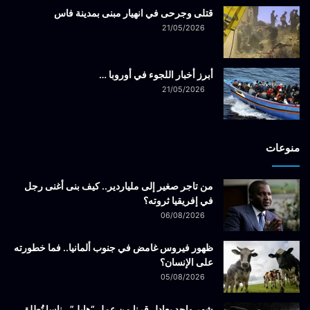
قتلى وجرحى في انهيار مبنى بمدينة فاس
21/05/2026
أبرز أخبار اللجوء في أوروبا …
21/05/2026
منوعات
من تاجر صغير إلى ملياردير.. كيف بنى أغنى رجل
في إفريقيا ثروته؟
06/08/2026
ظهور فيروس غامض في جنوب ألمانيا.. فما خطورته
على الإنسان؟
05/08/2026
شهر واحد يعادل قرنا من عمل “هابل”.. ناسا تُطلق