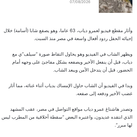
07/08/2026
وأثار مقطع فيديو لعمرو دياب، 63 عاما، وهو يصفع شابا (أسامة) خلال
إحيائه الحفل ردود أفعال واسعة في مصر منذ السبت.
ويظهر الشاب في الفيديو وهو يحاول التقاط صورة “سيلف”ي مع
دياب، قبل أن ينفعل الأخير ويصفعه بشكل مفاجئ على وجهه أمام
الحضور، قبل أن يتدخل الأمن ويبعد الشاب.
وبدا في الفيديو أن الشاب حاول الإمساك بدياب أثناء غنائه، مما أثار
غضب الأخير ودفعه إلى صفعه.
وتصدر هاشتاغ عمرو دياب مواقع التواصل في مصر، عقب المشهد
الذي انتقده عديدون، واعتبره البعض “سقطة أخلاقية من المطرب ليس
لها مبرر”.