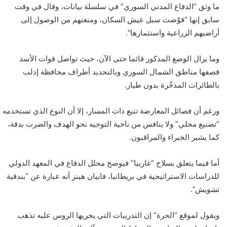
ما وثق “الدفاع المدني السوري” في سلسلة بيانات، وقال في وقت
سابق إنها “قوّضت سبل عيش السكان، ومنعتهم من الوصول إلى
أراضيهم الزراعية واستثمارها”.
وما يزال الوضع المذكور قائما حتى الآن، حيث تواصل قوات الأسد
قصفها مناطق الشمال السوري وبالتحديد أطراف محافظة إدلب
بالطائرات المذخّرة بدون طيار.
ورغم أن فصائل المعارضة تتبع ذات المسار، إلا أن النوع الذي تستخدمه
“تصنيع محلي” ولا ينافس من ناحية التوجيه نحو الهدف والضرب بدقة،
كما يشير الخبراء والمراقبون.
أما فيما يتعلق بسلاح “غاربيا” فيوضح محلل الدفاع في المعهد الدولي
للدراسات الاستراتيجية في بريطانيا، فابيان هينز أنه عبارة عن “بندقية
تشويش”.
ويقول لموقع “الحرة” إن التدريبات التي يجريها الروس عليه تذهب