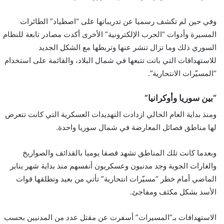
وفي حين لم تكشف رسميا عن تدريباتها على “اصطياد” الطائرات
المسيرة وأدوات “الحرب الإلكترونية” الأخرى أكدت مصادر تابعة للنظام
السوري ذلك وما تزال تنشر عنها وتربطها مع الشكل الجديد
للاستهدافات التي باتت تتبعها في شمال البلاد، والقائمة على استخدام
“المسيّرات الانتحارية”.
“بين سوريا وأوكرانيا”
ومنذ بداية العام الحالي ازدادت التهديدات العسكرية التي كانت تتعرض
لها مناطق فصائل المعارضة في شمال سوريا واحدة.
وبعدما كانت تلك المناطق تشهد قصفا يوميا بالقذائف والصواريخ
والغارات الجوية وجد مدنيون وعسكريون أنفسهم منذ بداية شهر يناير
الماضي أمام خطر “مسيّرات انتحارية” تأتي من بعيد وتطلقها قوات
الأسد بشكل مكثف ومفاجئ.
الاستهدافات بـ”المسيرات” أسفرت عن مقتل عدد من المدنيين بحسب