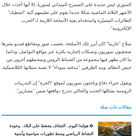
السوري ليس جديدة على المسرح الميداني لسوريا، إلا أنها أخذت خلال
ن
الأشهر الثلاثة الماضية شكلا جديدا يقوم على تعليمهم آلية “اصطياد”
ي
الطائرات المسيّرة واستخدام بقية الأسلحة اللازمة لـ”الحرب
ا
الإلكترونية”.
سلاح “غاربيا” كان أبرز تلك الأسلحة، بحسب صور ومقاطع فيديو نشرها
صحفيون سوريون وشبكات إخبارية بكثرة عبر مواقع التواصل، ودائما
ما كان يظهر فيها مجموعة من الضباط الروس وبمحيطهم آخرون من
جيش النظام. وبيد الطرفين “بندقية سوداء” لا تشبه مثيلاتها الكلاسيكية.
ويقول خبراء دفاع وباحثون سوريون لموقع “الحرة” إن التدريبات
الروسية بشكلها الجديد والحالي تندرج دوافعها ضمن “مسارين”.
مقالات ذات صلة
� هولندا اليوم.. الجفاف يضغط على البلاد.. وعودة
النشاط الرياضي وسط تطورات سياسية وأمنية