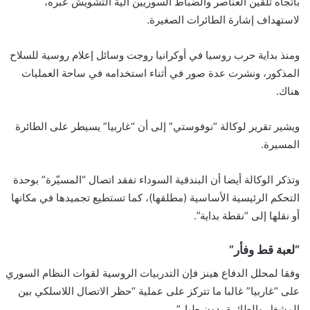
باتجاه تلقين العناصر والضباط السوريين آلية التشويش عبره،
لاستهداف إشارة الطائرات الصغيرة.
ومنذ بداية حرب روسيا في أوكرانيا روجت وسائل إعلام روسية للسلاح
المذكور، ونشرت عدة صور في أثناء استخدامه في ساحة العمليات
هناك.
ويشير تقرير لوكالة “نوفوستي” إلى أن “غاربيا” يسيطر على الطائرة
المسيرة.
وتذكر الوكالة أيضا أن البندقية السوداء تفقد اتصال “المسيّرة” بوحدة
التحكم الرئيسية الأساسية (مطلقها)، كما تستطيع تجميدها في مكانها
أو نقلها إلى “نقطة بداية”.
“لعبة قط وفأر”
وفقا لمحلل الدفاع هينز فإن التدربيات الروسية لقوات النظام السوري
على “غاربيا” غالبا ما تتركز على عملية “حظر الاتصال اللاسلكي بين
المشغل والطائرة بدون طيار”.