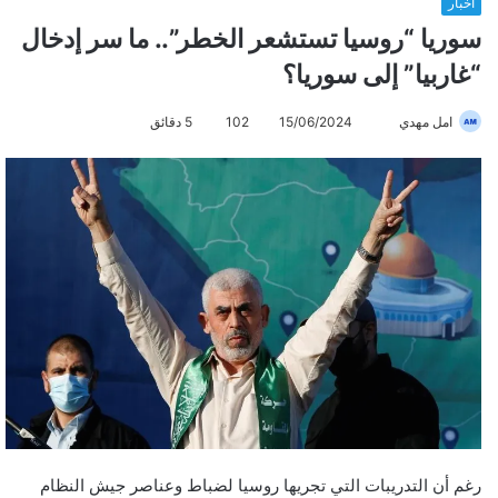
أخبار
سوريا “روسيا تستشعر الخطر”.. ما سر إدخال
“غاربيا” إلى سوريا؟
امل مهدي
أ
15/06/2024
102
5 دقائق
ر
س
ل
ب
ر
ي
د
ا
إ
ل
ك
ت
ر
رغم أن التدريبات التي تجريها روسيا لضباط وعناصر جيش النظام
و