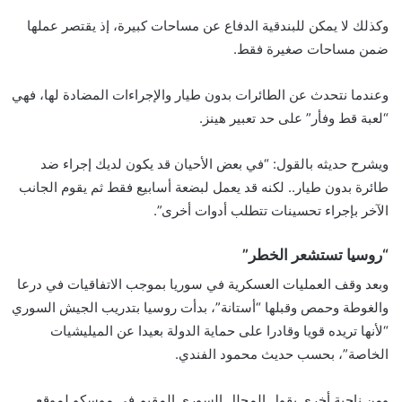
وكذلك لا يمكن للبندقية الدفاع عن مساحات كبيرة، إذ يقتصر عملها
ضمن مساحات صغيرة فقط.
وعندما نتحدث عن الطائرات بدون طيار والإجراءات المضادة لها، فهي
“لعبة قط وفأر” على حد تعبير هينز.
ويشرح حديثه بالقول: “في بعض الأحيان قد يكون لديك إجراء ضد
طائرة بدون طيار.. لكنه قد يعمل لبضعة أسابيع فقط ثم يقوم الجانب
الآخر بإجراء تحسينات تتطلب أدوات أخرى”.
“روسيا تستشعر الخطر”
وبعد وقف العمليات العسكرية في سوريا بموجب الاتفاقيات في درعا
والغوطة وحمص وقبلها “أستانة”، بدأت روسيا بتدريب الجيش السوري
“لأنها تريده قويا وقادرا على حماية الدولة بعيدا عن الميليشيات
الخاصة”، بحسب حديث محمود الفندي.
ومن ناحية أخرى يقول المحلل السوري المقيم في موسكو لموقع