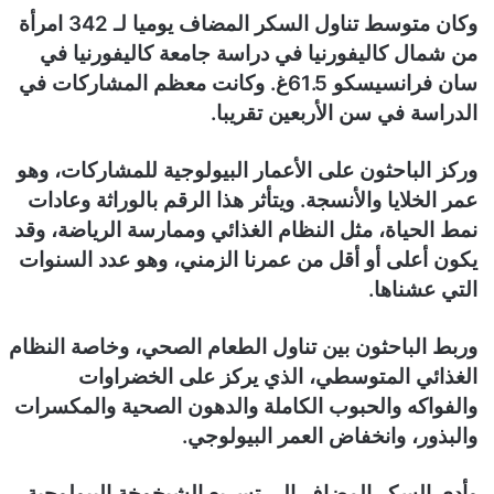
وكان متوسط تناول السكر المضاف يوميا لـ 342 امرأة
من شمال كاليفورنيا في دراسة جامعة كاليفورنيا في
سان فرانسيسكو 61.5غ. وكانت معظم المشاركات في
الدراسة في سن الأربعين تقريبا.
وركز الباحثون على الأعمار البيولوجية للمشاركات، وهو
عمر الخلايا والأنسجة. ويتأثر هذا الرقم بالوراثة وعادات
نمط الحياة، مثل النظام الغذائي وممارسة الرياضة، وقد
يكون أعلى أو أقل من عمرنا الزمني، وهو عدد السنوات
التي عشناها.
وربط الباحثون بين تناول الطعام الصحي، وخاصة النظام
الغذائي المتوسطي، الذي يركز على الخضراوات
والفواكه والحبوب الكاملة والدهون الصحية والمكسرات
والبذور، وانخفاض العمر البيولوجي.
وأدى السكر المضاف إلى تسريع الشيخوخة البيولوجية،