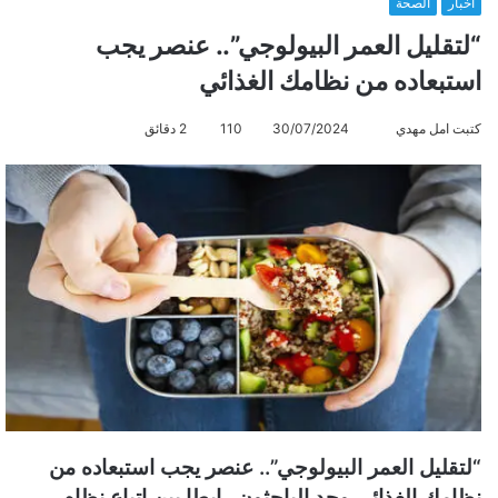
أخبار
الصحة
“لتقليل العمر البيولوجي”.. عنصر يجب
استبعاده من نظامك الغذائي
كتبت امل مهدي
أ
30/07/2024
110
2 دقائق
ر
س
ل
ب
ر
ي
د
ا
إ
ل
ك
ت
“لتقليل العمر البيولوجي”.. عنصر يجب استبعاده من
ر
نظامك الغذائي وجد الباحثون رابطا بين اتباع نظام