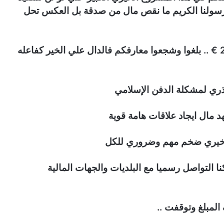
سولنا الكريم ما نقص مال من صدقة بل العكس تحل
خيارات التبرع اون لاين سهلة ومتعددة تبدأ ب 25 € .. بلغوا وشجعوا معارفكم فالدال علي الخير كفاعله
ذري لمشكلة الدفن الإسلامي
ال ايجاد علاقات هامة قوية
وع خيري ضخم مهم وضروري للكل
بتكلفة 10 آلاف ايرو ليمكنا التواصل رسميا مع البلديات والجهات المالية