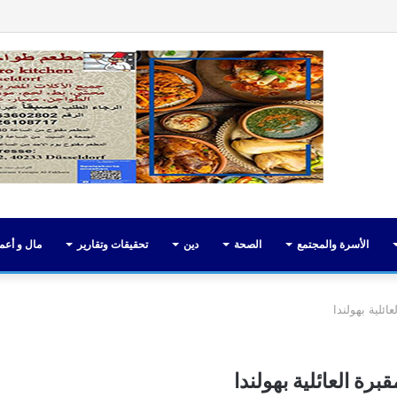
فيسبوك
تويت
الأسرة والمجتمع
الصحة
دين
تحقيقات وتقارير
مال و أعم
لية بهولندا
 العائلية بهولندا