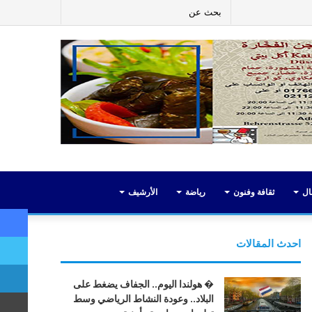
ر
لينكدإن
يوتيوب
انستقرام
إضافة
بحث
عمود
عن
جانبي
ال
ثقافة وفنون
رياضة
الأرشيف
احدث المقالات
� هولندا اليوم.. الجفاف يضغط على
البلاد.. وعودة النشاط الرياضي وسط