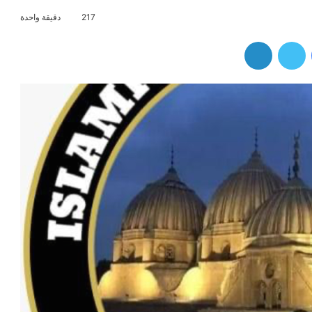
217
دقيقة واحدة
فيسبوك
تويتر
لينكدإن