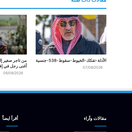
الأدلة-تفكك-الخيوط-سقوط-538-جنسية
من تاجر صغير إل
أغنى رجل في إفر
07/08/2026
06/08/2026
مقالات وآراء
أقرأ ايضاً