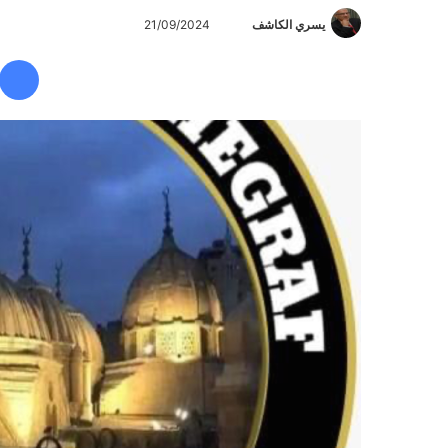
يسري الكاشف
أ
21/09/2024
ر
س
ل
ب
ر
ي
د
ا
إ
ل
ك
ت
ر
و
ن
ي
ا