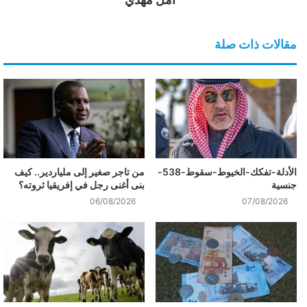
مقالات ذات صلة
الأدلة-تفكك-الخيوط-سقوط-538-
من تاجر صغير إلى ملياردير.. كيف
جنسية
بنى أغنى رجل في إفريقيا ثروته؟
06/08/2026
07/08/2026