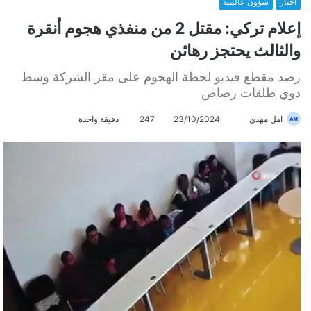
أخبار
شؤون عالمية
إعلام تركي: مقتل 2 من منفذي هجوم أنقرة
والثالث يحتجز رهائن
رصد مقطع فيديو لحظة الهجوم على مقر الشركة وسط
دوي طلقات رصاص
امل مهدي
أ
23/10/2024
247
دقيقة واحدة
ر
س
ل
ب
ر
ي
د
ا
إ
ل
ك