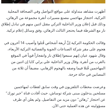
ت
ر
أظهرت مشاهد متداولة على مواقع التواصل وفي الصحافة المحلية
و
التركية، احتجاز مهاجمي مصنع مسيرات أنقرة مجموعة من الرهائن،
ن
وذلك قبل إعلان وزير الداخلية التركي مقتل اثنين منهم في تبادل إطلاق
ي
نار مع الشرطة فيما يحتجز الثالث الرهائن، وفق وسائل إعلام تركية.
ا
وقالت الحكومة التركية إنَّ أربعة أشخاص قُتلوا وأصيب 14 آخرون في
هجوم على مقر شركة الصناعات الجوية والفضائية التركية الأربعاء،
وقال شهود عيان إنهم سمعوا إطلاق نار وانفجاراً قوياً في الموقع
بالقرب من أنقرة. وقال وزير الداخلية علي يرلي كايا إن اثنين من
المهاجمين قُتلا فيما وصفه بالهجوم الإرهابي، مضيفاً أن ثلاثة من
المصابين في حالة حرجة.
وعرضت محطات التلفزيون في وقت سابق لقطات لمهاجمين
مسلحين يدخلون مبنى شركة توساش، حيث أفادت قناة “خبر تورك”
عن احتجاز “رهائن” دون مزيد من التفاصيل. ولم يعلن أي طرف
مسؤوليته عن هذه العملية حتى الآن.