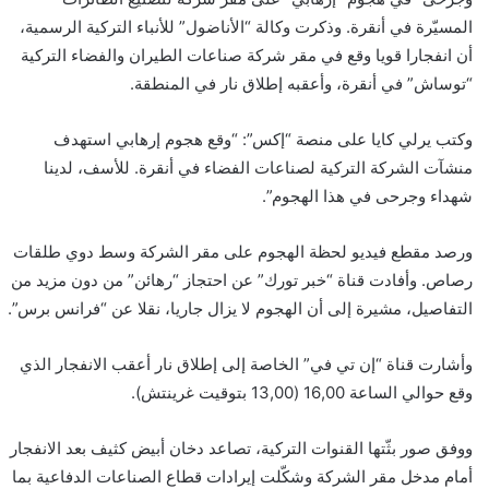
المسيّرة في أنقرة. وذكرت وكالة “الأناضول” للأنباء التركية الرسمية،
أن انفجارا قويا وقع في مقر شركة صناعات الطيران والفضاء التركية
“توساش” في أنقرة، وأعقبه إطلاق نار في المنطقة.
وكتب يرلي كايا على منصة “إكس”: “وقع هجوم إرهابي استهدف
منشآت الشركة التركية لصناعات الفضاء في أنقرة. للأسف، لدينا
شهداء وجرحى في هذا الهجوم”.
ورصد مقطع فيديو لحظة الهجوم على مقر الشركة وسط دوي طلقات
رصاص. وأفادت قناة “خبر تورك” عن احتجاز “رهائن” من دون مزيد من
التفاصيل، مشيرة إلى أن الهجوم لا يزال جاريا، نقلا عن “فرانس برس”.
وأشارت قناة “إن تي في” الخاصة إلى إطلاق نار أعقب الانفجار الذي
وقع حوالي الساعة 16,00 (13,00 بتوقيت غرينتش).
ووفق صور بثّتها القنوات التركية، تصاعد دخان أبيض كثيف بعد الانفجار
أمام مدخل مقر الشركة وشكّلت إيرادات قطاع الصناعات الدفاعية بما