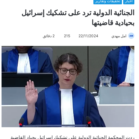
أخبار
تحقيقات وتقارير
الجنائية الدولية ترد على تشكيك إسرائيل
بحيادية قاضيتها
امل مهدي
أ
22/11/2024
215
2 دقائق
ر
س
ل
ب
ر
ي
د
ا
إ
ل
ك
ت
ر
ردت المحكمة الجنائية الدولية على تشكيك إسرائيل بحياد القاضية