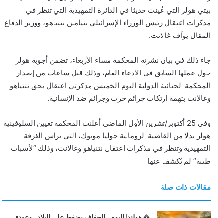
و
بيتي هولر التي عُينت حديثا في الدائرة التمهيدية التي تنظر في
ن
مذكرات اعتقال رئيس الوزراء الإسرائيلي بنيامين نتنياهو، ووزير الدفاع
ي
المقال يوآف غالانت.
ا
جاء ذلك في بيان نشرته المحكمة مساء الأربعاء، تضمن أجوبة هولر
حول عملها السابق في الادعاء العام، وذلك قبل ساعات من إصدار
المحكمة الجنائية الدولية اليوم الخميس مذكرتي اعتقال بحق نتنياهو
وغالانت بتهمة ارتكاب جرائم حرب وجرائم ضد الإنسانية.
وفي 25 أكتوبر/تشرين الأول الماضي أعلنت المحكمة تعيين السلوفينية
هولر بدلا من القاضية الرومانية جوليا موتوك، التي ترأس الغرفة
التمهيدية وتنظر في مذكرات اعتقال نتنياهو وغالانت، وذلك “لأسباب
طبية” لم يُكشف عنها
مقالات ذات صلة
� هولندا اليوم.. الجفاف يضغط على البلاد.. وعودة