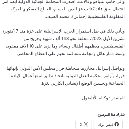
وإلى جانب نتنياهو وغالانت، أصدرت المحكمة الجنائية الدولية أيضا أمر
اعتقال بحق قائد كتائب عز الدين القسام، الجناح العسكري لحركة
المقاومة الفلسطينية (حماس)، محمد الضيف.
ويأتي ذلك في ظل استمرار الحرب الإسرائيلية على غزة منذ 7 أكتوبر/
تشرين الأول 2023، مخلفة نحو 148 ألف شهيد وجريح من
الفلسطينيين، معظمهم أطفال ونساء، وما يزيد على 10 آلاف مفقود،
وسط دمار هائل ومجاعة متفاقمة تخيم على القطاع المحاصر.
وتواصل إسرائيل مجازرها متجاهلة قرار مجلس الأمن الدولي بإنهائها
فورا، وأوامر محكمة العدل الدولية باتخاذ تدابير لمنع أعمال الإبادة
الجماعية وتحسين الوضع الإنساني الكارثي بغزة.
المصدر : وكالة الأناضول
شارك هذا الموضوع:
فيس بوك
X