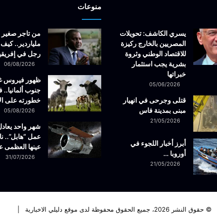
منوعات
يسري الكاشف: تحويلات
من تاجر صغير 
المصريين بالخارج ركيزة
ملياردير.. كيف 
للاقتصاد الوطني وثروة
رجل في إفريقيا
بشرية يجب استثمار
06/08/2026
خبراتها
ظهور فيروس 
05/06/2026
جنوب ألمانيا.. ف
قتلى وجرحى في انهيار
خطورته على ال
مبنى بمدينة فاس
05/08/2026
21/05/2026
شهر واحد يعادل
عمل “هابل”.. نا
أبرز أخبار اللجوء في
عينها العظمى ع
أوروبا …
31/07/2026
21/05/2026
© حقوق النشر 2026، جميع الحقوق محفوظة لدى موقع دليلي الاخبارية |