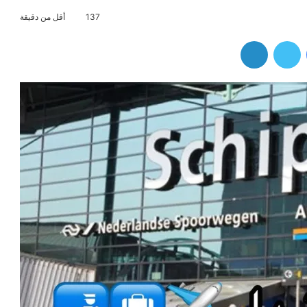
137
أقل من دقيقة
فيسبوك
تويتر
لينكدإن