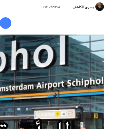
يسري الكاشف
أ
06/12/2024
ر
س
ل
ب
ر
ي
د
ا
إ
ل
ك
ت
ر
و
ن
ي
ا