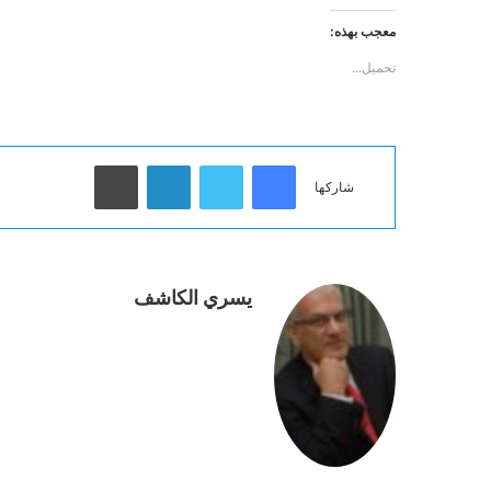
معجب بهذه:
تحميل...
فيسبوك
تويتر
لينكدإن
طباعة
شاركها
يسري الكاشف