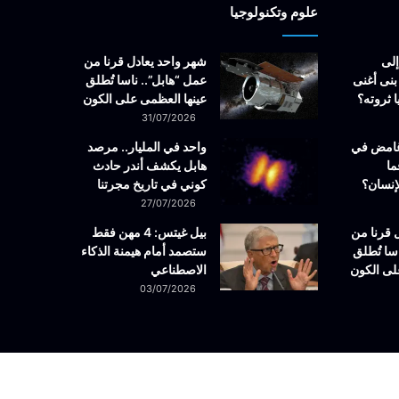
علوم وتكنولوجيا
إلى
شهر واحد يعادل قرنا من
بنى أغنى
عمل “هابل”.. ناسا تُطلق
 ثروته؟
عينها العظمى على الكون
31/07/2026
غامض في
واحد في المليار.. مرصد
ما
هابل يكشف أندر حادث
إنسان؟
كوني في تاريخ مجرتنا
27/07/2026
 قرنا من
بيل غيتس: 4 مهن فقط
سا تُطلق
ستصمد أمام هيمنة الذكاء
لى الكون
الاصطناعي
03/07/2026