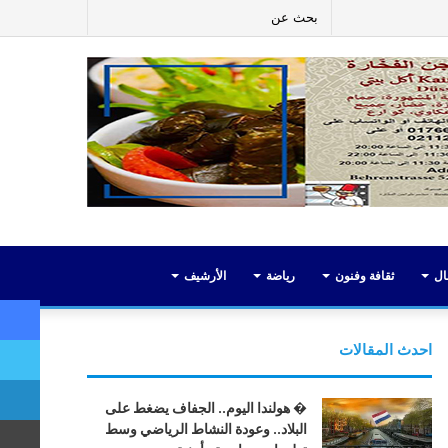
ر
لينكدإن
يوتيوب
انستقرام
إضافة
بحث
عمود
عن
جانبي
ال
ثقافة وفنون
رياضة
الأرشيف
احدث المقالات
� هولندا اليوم.. الجفاف يضغط على
البلاد.. وعودة النشاط الرياضي وسط