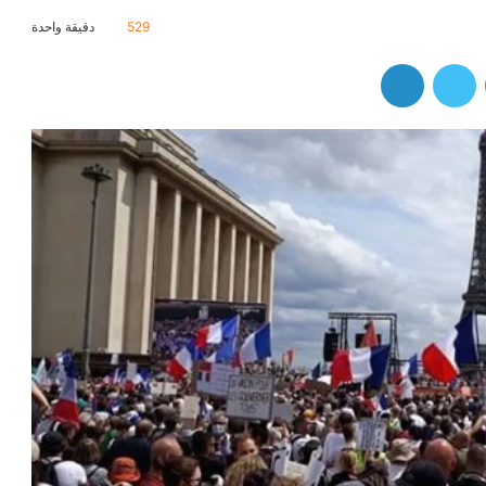
529
دقيقة واحدة
فيسبوك
تويتر
لينكدإن