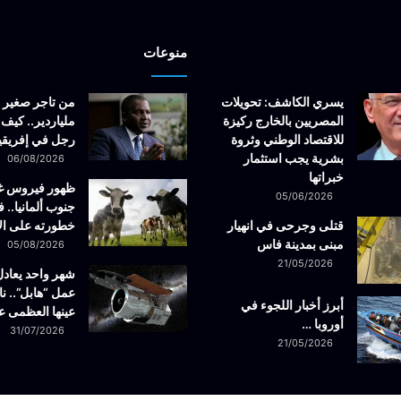
منوعات
يسري الكاشف: تحويلات
من تاجر صغير 
المصريين بالخارج ركيزة
ملياردير.. كيف 
للاقتصاد الوطني وثروة
رجل في إفريقيا
بشرية يجب استثمار
06/08/2026
خبراتها
ظهور فيروس 
05/06/2026
جنوب ألمانيا.. ف
قتلى وجرحى في انهيار
خطورته على ال
مبنى بمدينة فاس
05/08/2026
21/05/2026
شهر واحد يعادل
عمل “هابل”.. نا
أبرز أخبار اللجوء في
عينها العظمى ع
أوروبا …
31/07/2026
21/05/2026