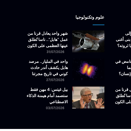
علوم وتكنولوجيا
إلى
شهر واحد يعادل قرنا من
بنى أغنى
عمل “هابل”.. ناسا تُطلق
 ثروته؟
عينها العظمى على الكون
31/07/2026
غامض في
واحد في المليار.. مرصد
ما
هابل يكشف أندر حادث
إنسان؟
كوني في تاريخ مجرتنا
27/07/2026
 قرنا من
بيل غيتس: 4 مهن فقط
سا تُطلق
ستصمد أمام هيمنة الذكاء
لى الكون
الاصطناعي
03/07/2026