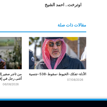
اوترخت.. احمد الشيخ
مقالات ذات صلة
الأدلة-تفكك-الخيوط-سقوط-538-جنسية
من تاجر صغير إل
أغنى رجل في إفر
07/08/2026
06/08/2026