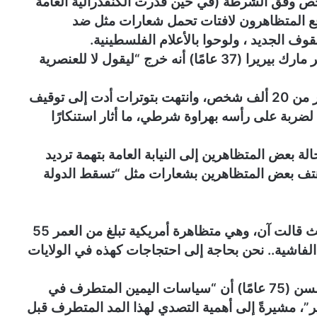
يليا، جنوب البلاد، شارك نحو 3300 شخص وفق الشرطة (في حين قدرت الكنفدرالية العامة
دد بـ10 آلاف)، حيث رفع المتظاهرون لافتات تحمل شعارات مثل ضد
قوف الجديد ، ولوحوا بالأعلام الفلسطينية.
وفي ستراسبورغ، شرقي فرنسا، أوضح المتظاهر مارك بيريرا (37 عامًا) أنه خرج “ليقول لا للعنصرية
أما في باريس، فشهدت التظاهرات مشاركة أكثر من 20 ألف شخص، وانتهت بتوترات أدت إلى توقيف
ربة على رأسه بهراوة شرطي، ما أثار استنكارًا
ة بعض المتظاهرين إلى النيابة العامة بتهمة ترديد
 هتف بعض المتظاهرين بشعارات مثل “تسقط الدولة
وامتدت أصداء الاحتجاجات إلى خارج فرنسا، حيث قالت آن، وهي متظاهرة أمريكية تبلغ من العمر 55
 الفاشية.. نحن بحاجة إلى احتجاجات كهذه في الولايات
وفي مدينة رين، غرب البلاد، أكدت نيكول كيل نيلسن (75 عامًا) أن “سياسات اليمين المتطرف في
ر”، مشيرةً إلى أهمية التصدي لهذا المد المتطرف قبل