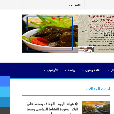
ر
لينكدإن
يوتيوب
انستقرام
إضافة
بحث
عمود
عن
جانبي
ال
ثقافة وفنون
رياضة
الأرشيف
احدث المقالات
� هولندا اليوم.. الجفاف يضغط على
البلاد.. وعودة النشاط الرياضي وسط