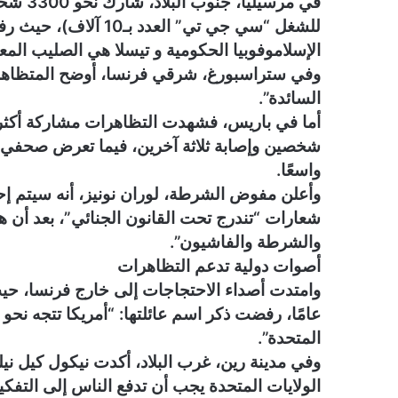
في مرس
للشغل “سي جي تي” الع
الإسلاموفوبيا الحكومية و تيسلا هي الصليب المع
السائدة”.
شخصين وإصابة ثلاثة آخرين، فيما تعرض صحفي لض
واسعًا.
وأعلن مفوض الشرطة، لوران نونيز، أنه سيتم إحال
شعارات “تندرج تحت القانون الجنائي”، بعد أن
والشرطة والفاشيون”.
أصوات دولية تدعم التظاهرات
عامًا، رفضت ذكر اسم عائلتها: “أمريكا تتجه نحو
المتحدة”.
الولايات المتحدة يجب أن تدفع الناس إلى التفكي