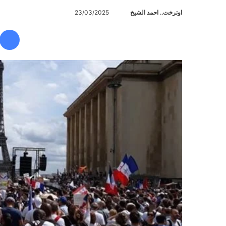
اوترخت.. احمد الشيخ
أ
23/03/2025
ر
س
ل
ب
ر
ي
د
ا
إ
ل
ك
ت
ر
و
ن
ي
ا