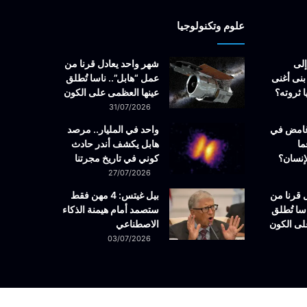
علوم وتكنولوجيا
إلى
شهر واحد يعادل قرنا من
بنى أغنى
عمل “هابل”.. ناسا تُطلق
 ثروته؟
عينها العظمى على الكون
31/07/2026
غامض في
واحد في المليار.. مرصد
ما
هابل يكشف أندر حادث
إنسان؟
كوني في تاريخ مجرتنا
27/07/2026
 قرنا من
بيل غيتس: 4 مهن فقط
سا تُطلق
ستصمد أمام هيمنة الذكاء
لى الكون
الاصطناعي
03/07/2026