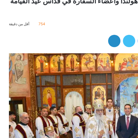
لندا وأعضاء السفارة في قُداس عيد القيامة
754
أقل من دقيقة
فيسبوك
تويتر
لينكدإن