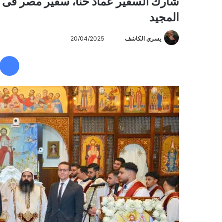
شارك السفير عماد حنا، سفير مصر فى هو
المجيد
يسري الكاشف
أ
20/04/2025
ر
س
ل
ب
ر
ي
د
ا
إ
ل
ك
ت
ر
و
ن