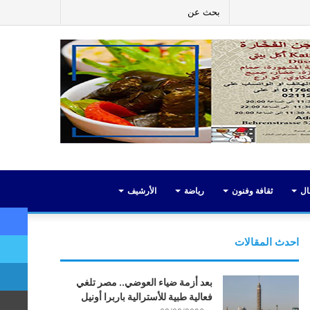
ر
لينكدإن
يوتيوب
انستقرام
إضافة
بحث
عمود
عن
جانبي
ال
ثقافة وفنون
رياضة
الأرشيف
احدث المقالات
بعد أزمة ضياء العوضي.. مصر تلغي
فعالية طبية للأسترالية باربرا أونيل