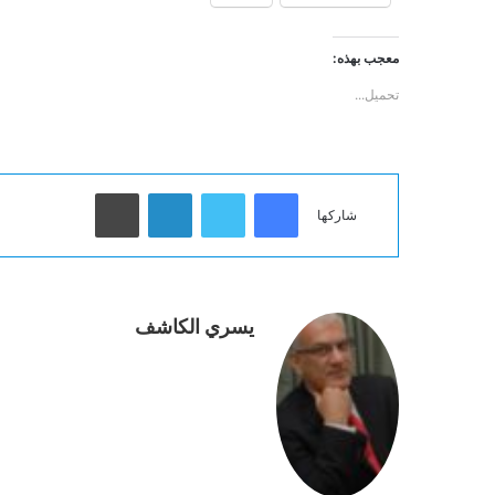
معجب بهذه:
تحميل...
فيسبوك
تويتر
لينكدإن
طباعة
شاركها
يسري الكاشف