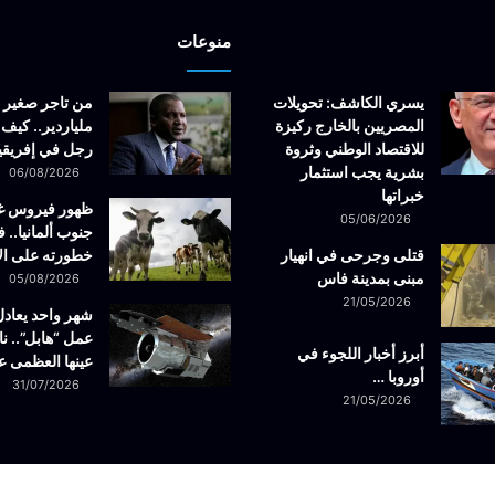
منوعات
يسري الكاشف: تحويلات
من تاجر صغير 
المصريين بالخارج ركيزة
ملياردير.. كيف 
للاقتصاد الوطني وثروة
رجل في إفريقيا
بشرية يجب استثمار
06/08/2026
خبراتها
ظهور فيروس 
05/06/2026
جنوب ألمانيا.. ف
قتلى وجرحى في انهيار
خطورته على ال
مبنى بمدينة فاس
05/08/2026
21/05/2026
شهر واحد يعادل
عمل “هابل”.. نا
أبرز أخبار اللجوء في
عينها العظمى ع
أوروبا …
31/07/2026
21/05/2026