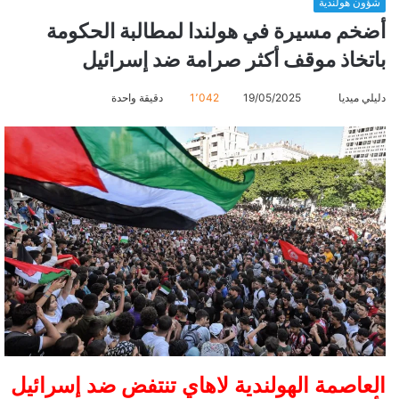
شؤون هولندية
أضخم مسيرة في هولندا لمطالبة الحكومة
باتخاذ موقف أكثر صرامة ضد إسرائيل
دليلي ميديا
أ
19/05/2025
1٬042
دقيقة واحدة
ر
س
ل
ب
ر
ي
د
ا
إ
ل
ك
ت
ر
العاصمة الهولندية لاهاي تنتفض ضد إسرائيل
و