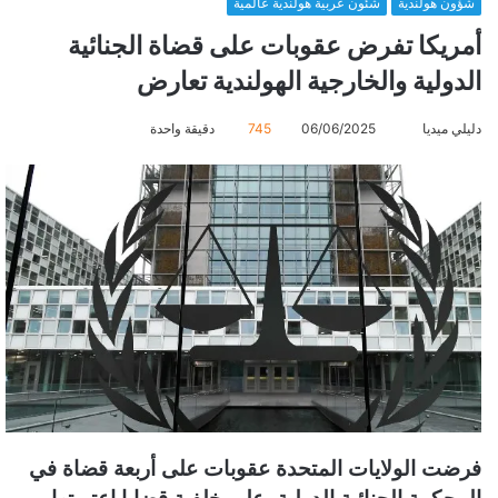
شؤون هولندية
شئون عربية هولندية عالمية
أمريكا تفرض عقوبات على قضاة الجنائية
الدولية والخارجية الهولندية تعارض
دليلي ميديا
أ
06/06/2025
745
دقيقة واحدة
ر
س
ل
ب
ر
ي
د
ا
إ
ل
ك
ت
فرضت الولايات المتحدة عقوبات على أربعة قضاة في
ر