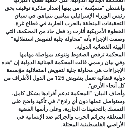
المحكمة الجنائية الدولية، على خلفية قضايا اعتبرتها
و
واشنطن “مسيّسة”، من بينها إصدار مذكرة توقيف بحق
ن
رئيس الوزراء الإسرائيلي بنيامين نتنياهو، في سياق
ي
ا
التحقيقات المتعلقة بالحرب الجارية في قطاع غزة.
الخطوة الأمريكية أثارت رد فعل حاد من المحكمة، التي
وصفت الإجراء بأنه “محاولة جلية لتقويض استقلالية”
الهيئة القضائية الدولية.
المحكمة ترفض الضغوط وتتوعد بمواصلة مهامها
وفي بيان رسمي قالت المحكمة الجنائية الدولية إن “هذه
الإجراءات هي محاولة جلية لتقويض استقلالية مؤسسة
دولية قضائية تعمل بتفويض 125 من الدول الأطراف من
كل أنحاء الأرض”.
وأضاف البيان: “المحكمة تدعم أفرادها بشكل كامل،
وستواصل عملها دون أي رادع”، في تأكيد واضح على
التمسك بالتحقيقات الجارية، وعلى رأسها القضية
المتعلقة بجرائم الحرب والجرائم ضد الإنسانية في
الأراضي الفلسطينية المحتلة.