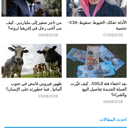
الأدلة-تفكك-الخيوط-سقوط-538-
من تاجر صغير إلى ملياردير.. كيف
جنسية
بنى أغنى رجل في إفريقيا ثروته؟
06/08/2026
07/08/2026
بعد اختفاء فئة الـ500.. كيف غيّرت
ظهور فيروس غامض في جنوب
العملة الجديدة تفاصيل البيع
ألمانيا.. فما خطورته على الإنسان؟
والشراء؟
05/08/2026
06/08/2026
احدث المقالات