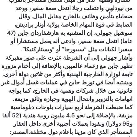
و
من نيودلهي واعتقلت رجلا انتحل صفة سفير، ووعد
ن
ضحاياه بتأمين وظائف بالخارج مقابل المال. وقال
ي
ا
الضابط في قوة المهام الخاصة بولاية أوتار براديش،
سوشيل جهولي، إن المشتبه به هارشفاردان جاين (47
عاما) انتحل صفة سفير، وادعى أنه يعمل مستشارا أو
سفيرا لكيانات مثل “سيبورجا” أو “ويستاركتيكا”.
وأشار جهولي إلى أن الشرطة عثرت على صور مفبركة
تظهر جاين مع زعماء عالميين، بالإضافة إلى أختام مزورة
تابعة لوزارة الخارجية الهندية وأكثر من ثلاثين دولة أخرى.
ويشتبه أيضا في تورط جاين في عمليات غسل أموال غير
قانونية من خلال شركات وهمية في الخارج، كما يواجه
اتهامات بالتزوير وانتحال الهوية وحيازة وثائق مزيفة.
كما ضبطت الشرطة أربع سيارات بلوحات دبلوماسية
مزيفة، بالإضافة إلى نحو 4.5 مليون روبية هندية (52 ألفا
و95 دولارا) ونقودا بعملات أجنبية أخرى داخل العقار
المستأجر الذي كان مزينا بأعلام دول مختلفة.المصدر: