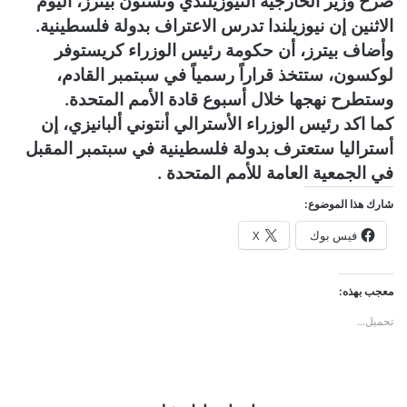
صرح وزير الخارجية النيوزيلندي ونستون بيترز، اليوم
ن
الاثنين إن نيوزيلندا تدرس الاعتراف بدولة فلسطينية.
ي
وأضاف بيترز، أن حكومة رئيس الوزراء كريستوفر
ا
لوكسون، ستتخذ قراراً رسمياً في سبتمبر القادم،
وستطرح نهجها خلال أسبوع قادة الأمم المتحدة.
كما اكد رئيس الوزراء الأسترالي أنتوني ألبانيزي، إن
أستراليا ستعترف بدولة فلسطينية في سبتمبر المقبل
في الجمعية العامة للأمم المتحدة .
شارك هذا الموضوع:
فيس بوك
X
معجب بهذه:
تحميل...