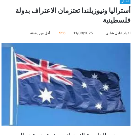
أخبار
أستراليا ونيوزيلندا تعتزمان الاعتراف بدولة
فلسطينية
اعداد عادل شلبي
أ
11/08/2025
556
أقل من دقيقة
ر
س
ل
ب
ر
ي
د
ا
إ
ل
ك
ت
ر
و