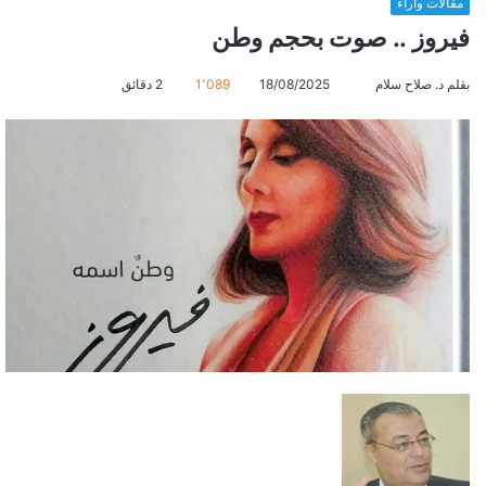
مقالات وآراء
فيروز .. صوت بحجم وطن
بقلم د. صلاح سلام
أ
18/08/2025
1٬089
2 دقائق
ر
س
ل
ب
ر
ي
د
ا
إ
ل
ك
ت
ر
و
ن