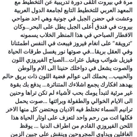
مرة في بيروت اتلقى دورة تدريبية عن التخطيط مع
المعهد العربي للتخطيط التابع لجامعة الدول العربية
وعشت في حضن الجبل في جونية وهي احد ضواحي
بيروت في فندق أعلى الجبل يطل على البحر…وكان
الافطار الصباحي في هذا المنظر الخلاب يسمونه
“ترويقة” على انغام فيروز فيبعث في النفس اطمئنانا
وفي العقل بريقا…في صوتها نور يغسل طرقات الحياة
فيزيل شوائب ويقيل عثرات…الصباح الفيروزي اللون
والصوت يشعل في دواخلك حنينا الى الام والوطن
والحبيب… يحملك الى عوالم فضية اللون ذات بريق حالم
يهدهد افكارك يجمع اشلاءك المتناثرة… يدفع بك بقوة
غير مرئية لتبدأ يومك بحب لأشياء لم تكن تراها وحنين
الى الايام الخوالي والطفولة وبرائتها …صوت يحمل
ترانيم السماء تختلط فيه الاديان ويحتضن كل منها الاخر
فكلها اتت من رحم واحد لتعزف على اوتار الحياة هذا
اللحن الفيروزي القادم من اطراف الدنيا … يوقظ
الغافلين ويداوي المجروحين وينقش على جبين الزمن