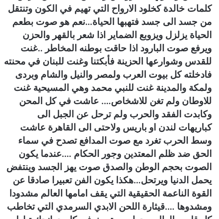
كلمات خالدة كخلود الارواح التي تهيم في الكون وتنتقل
من جسد الى جسد فتهبها الحياة…نعم هو صوت بطعم
الحياة يزلزل ويزوبع الضماير اذا شعر بالقهر والحزن
ويرفع صوت البارود اذا حاقت بوطنه المخاطر ..غنت
للقدس وشوارعها الحزينة فأبكتنا وغنت للبنان في محنته
فادخلته كل بيوت العرب ولمصر والنيل والشام وبردى
ولمكة والمدينة غنت للنبي محمد وهي المسيحية غنت
للاوطان ولم تغن للاشخاص…. عاشت في كل المحن
وكابدت الفقد والحرب ولم ترحل عن الجبل الى
كباريهات لندن او باريس ولاحتى الى القاهرة عاشت
وسط الحرب تغرد مع صوت المدافع تصدح في سماء
الحق ضد ظلم المعتدين وجور الحكام ….عندما يكون
الصوت بحجم الوطن والصدق صوت يهز الجسد وينتفض
يحمل الدنيا ويرتحل…هكذا يكون الفن تعبيرا صادقا عن
القوة الناعمة الحقيقية التي يقف امامها العالم مشدودا
ومشدوها ….قيثارة اللحن الابدي السرمدي التي تخاطب