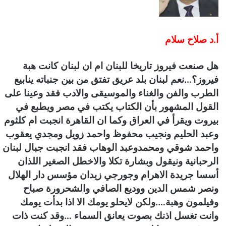
ي
ا
أ.د صلاح سلام
هل صنعت فيروز تاريخا للبنان ام ان لبنان كانت هبة
فيروز؟…نعم لبنان بلد عريق تفتق من بين جنباته ينابيع
الطرب والفن والغناء والموسيقى والادب فقد وعينا على
القول المشهور بأن الكتاب يكتب في مصر ويطبع في
بيروت ويقرأ في العراق وكما ان القاهرة انجبت ام كلثوم
وعبد الحليم ونجيب محفوظ واحمد زويل ومجدي يعقوب
واحمد شوقي ومحمدوعبد الوهاب فقد انجبت جبال لبنان
الرحبانية ونيقول وبشارة تكلا والاخطل الصغير اللذان
أسسا جريدة الاهرام وجورجي زيدان مؤسس دار الهلال
ونصر شمس الدين ووديع الصافي والشحرورة صباح
وفيلمون وهبة….ولكن لايحلو يومك الا اذا بدأت يومك
وانت تغسل اذنك بصوت يعانق السماء …وقد كنت ذات