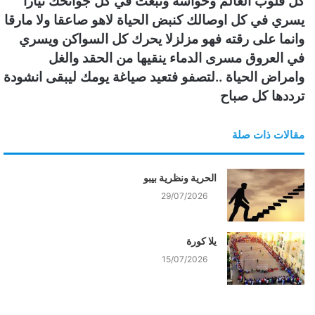
كل قلوب العالم وحواسه وتبعث في كل جوانحك تيارا
يسري في كل اوصالك كنبض الحياة لاهو صاعقا ولا مارقا
وانما على رقته فهو مزلزلا يحرك كل السواكن ويسري
في العروق مسرى الدماء ينقيها من الحقد والغل
وامراض الحياة ..لتصفو فتعيد صياغة يومك ليبقى انشودة
ترددها كل صباح
مقالات ذات صلة
الحرية ونظرية بيبو
29/07/2026
يلا كورة
15/07/2026