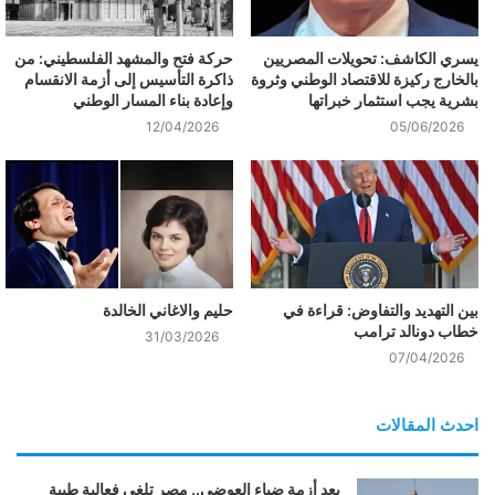
يسري الكاشف: تحويلات المصريين
حركة فتح والمشهد الفلسطيني: من
بالخارج ركيزة للاقتصاد الوطني وثروة
ذاكرة التأسيس إلى أزمة الانقسام
بشرية يجب استثمار خبراتها
وإعادة بناء المسار الوطني
12/04/2026
05/06/2026
بين التهديد والتفاوض: قراءة في
حليم والاغاني الخالدة
خطاب دونالد ترامب
31/03/2026
07/04/2026
احدث المقالات
بعد أزمة ضياء العوضي.. مصر تلغي فعالية طبية