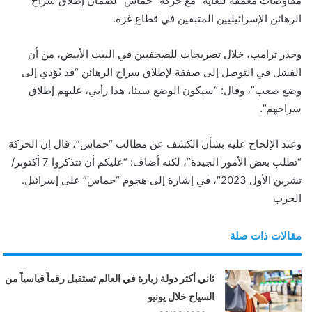
مفاوضات معمقة للغاية” مع حركة “حماس” لضمان إطلاق سراح
و
الرهائن الإسرائيليين المتبقين في قطاع غزة.
ن
ي
وحذر ترامب، خلال تصريحات للصحفيين في البيت الأبيض، من أن
ا
الفشل في التوصل إلى صفقة لإطلاق سراح الرهائن “قد يُؤدي إلى
وضع صعب”، وقال: “سيكون الوضع سيئا، هذا رأيي، عليهم إطلاق
سراحهم”.
وعند الإلحاح عليه بشأن الكشف عن مطالب “حماس”، قال إن الحركة
“تطلب بعض الأمور الجيدة”، لكنه أضاف: “عليكم أن تتذكروا 7 أكتوبر/
تشرين الأول 2023″، في إشارة إلى هجوم “حماس” على إسرائيل.
الحرب
مقالات ذات صلة
ثاني أكثر دولة زيارة في العالم تستقبل رقماً قياسياً من
السياح خلال يونيو