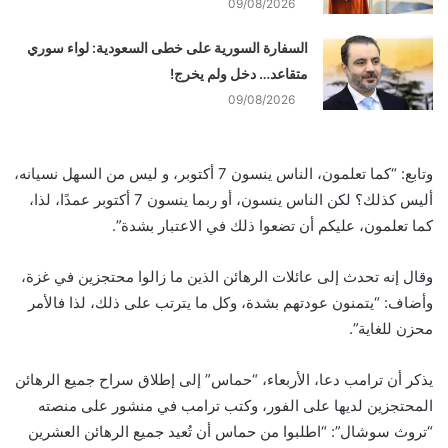
09/08/2026
السفارة السورية على خطى السعودية: لواء سوري
متقاعد… دخل ولم يخرج!
09/08/2026
وتابع: “كما تعلمون، الناس ينسون 7 أكتوبر، و ليس من السهل نسيانه،
أليس كذلك؟ لكن الناس ينسون، أو ربما ينسون 7 أكتوبر عمدًا، لذا،
كما تعلمون، عليكم أن تضعوا ذلك في الاعتبار بشدة”.
وقال إنه تحدث إلى عائلات الرهائن الذين ما زالوا محتجزين في غزة،
وأضاف: “يتمنون عودتهم بشدة، وكل ما يترتب على ذلك، لذا فالأمر
محزن للغاية”.
يذكر أن ترامب دعا، الأربعاء، “حماس” إلى إطلاق سراح جميع الرهائن
المحتجزين لديها على الفور، وكتب ترامب في منشور على منصته
“تروث سوشال”: “اطلبوا من حماس أن تُعيد جميع الرهائن العشرين