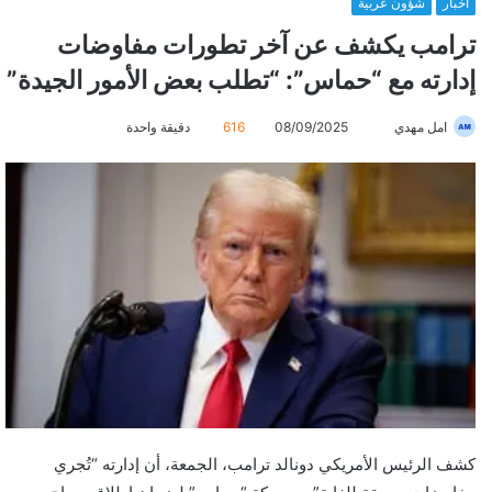
أخبار
شؤون عربية
ترامب يكشف عن آخر تطورات مفاوضات
إدارته مع “حماس”: “تطلب بعض الأمور الجيدة”
امل مهدي
أ
08/09/2025
616
دقيقة واحدة
ر
س
ل
ب
ر
ي
د
ا
إ
ل
ك
ت
كشف الرئيس الأمريكي دونالد ترامب، الجمعة، أن إدارته “تُجري
ر