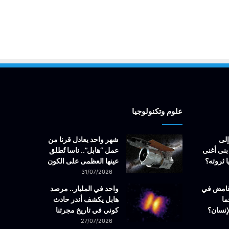
علوم وتكنولوجيا
إلى
شهر واحد يعادل قرنا من
بنى أغنى
عمل “هابل”.. ناسا تُطلق
 ثروته؟
عينها العظمى على الكون
31/07/2026
غامض في
واحد في المليار.. مرصد
ما
هابل يكشف أندر حادث
إنسان؟
كوني في تاريخ مجرتنا
27/07/2026