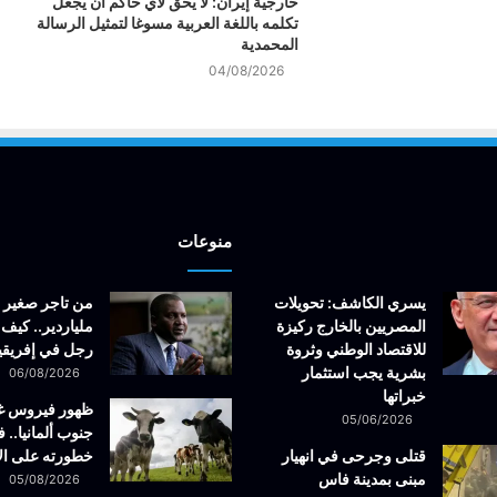
خارجية إيران: لا يحق لأي حاكم أن يجعل
تكلمه باللغة العربية مسوغا لتمثيل الرسالة
المحمدية
04/08/2026
منوعات
يسري الكاشف: تحويلات
من تاجر صغير 
المصريين بالخارج ركيزة
ملياردير.. كيف 
للاقتصاد الوطني وثروة
رجل في إفريقيا
بشرية يجب استثمار
06/08/2026
خبراتها
ظهور فيروس 
05/06/2026
جنوب ألمانيا.. ف
قتلى وجرحى في انهيار
خطورته على ال
مبنى بمدينة فاس
05/08/2026