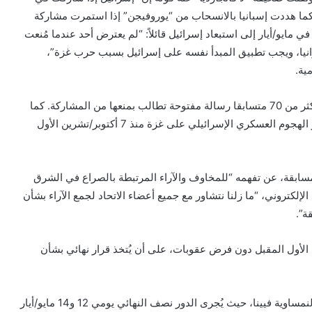
راءات”. كما هددت إسبانيا بالانسحاب من “يوروفيجن” إذا استمرت مشاركة
ي مايو/أيار إلى استبعاد إسرائيل قائلاً: “لم يعترض أحد عندما مُنعت
انيا، ويجب تطبيق المبدأ نفسه على إسرائيل بسبب حرب غزة”،
ية.
الجدل حول مشاركة إسرائيل تصاعد منذ عامين، حيث وقّع أكثر من 70 متسابقا رسالة مفتوحة تطالب بمنعها من المشاركة. كما
طغت الاحتجاجات على النسختين الماضيتين بسبب استمرار الهجوم العسكري الإسرائيلي على غزة منذ 7 أكتوبر/تشرين الأول
د الإذاعات الأوروبية (EBU)، المنظم للمسابقة، عن تفهمه “للمخاوف والآراء المرتبطة بالصراع في الشرق
الإلكتروني، “ما زلنا نتشاور مع جميع أعضاء الاتحاد لجمع الآراء بشأن
ة”.
ن الأول المقبل دون فرض عقوبات، على أن يُتخذ قرار نهائي بشأن
يُذكر أن النسخة الـ70 من “يوروفيجن” ستُقام في العاصمة النمساوية فيينا، حيث يُجرى الدور نصف النهائي يومي 12 و14 مايو/أيار