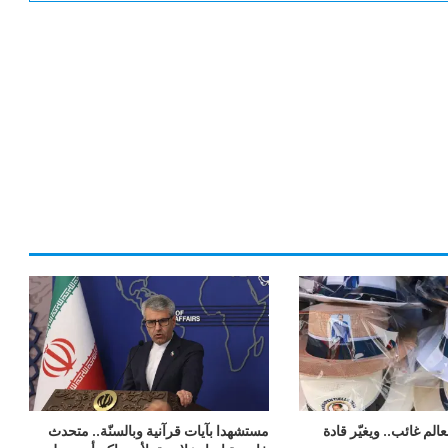
لم غائب.. ويغيّر قادة
مستشهدا بآيات قرآنية وبالسنّة.. متحدث