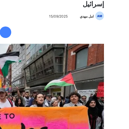
إسرائيل
امل مهدي
أ
15/09/2025
ر
س
ل
ب
ر
ي
د
ا
إ
ل
ك
ت
ر
و
ن
ي