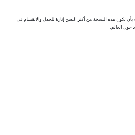
ي 16 مايو/أيار، وسط توقعات بأن تكون هذه النسخة من أكثر النسخ إثارة للجدل والانقسام في