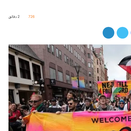
726
2 دقائق
فيسبوك
تويتر
لينكدإن