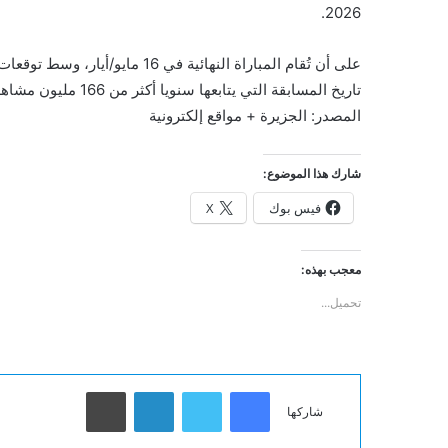
2026.
على أن تُقام المباراة النهائية ف
تاريخ المسابقة التي يتابعها سنويا أكثر من 166 مليون مشاهد حول العالم.
المصدر: الجزيرة + مواقع إلكترونية
شارك هذا الموضوع:
فيس بوك
X
معجب بهذه:
تحميل...
فيسبوك
تويتر
لينكدإن
طباعة
شاركها