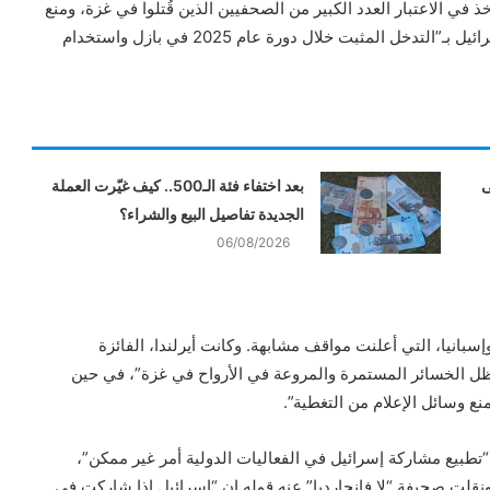
في الاعتبار العدد الكبير من الصحفيين الذين قُتلوا في غزة، ومنع
وسائل الإعلام المستقلة من الوصول إلى القطاع، متهمة إسرائيل بـ”التدخل المثبت خلال دورة عام 2025 في بازل واستخدام
ى
بعد اختفاء فئة الـ500.. كيف غيّرت العملة
الجديدة تفاصيل البيع والشراء؟
06/08/2026
 وإسبانيا، التي أعلنت مواقف مشابهة. وكانت أيرلندا، الفائزة
ك “في ظل الخسائر المستمرة والمروعة في الأرواح في غزة”، في حين
“تطبيع مشاركة إسرائيل في الفعاليات الدولية أمر غير ممكن”،
ونقلت صحيفة “لا فانجارديا” عنه قوله إن “إسرائيل إذا شاركت في