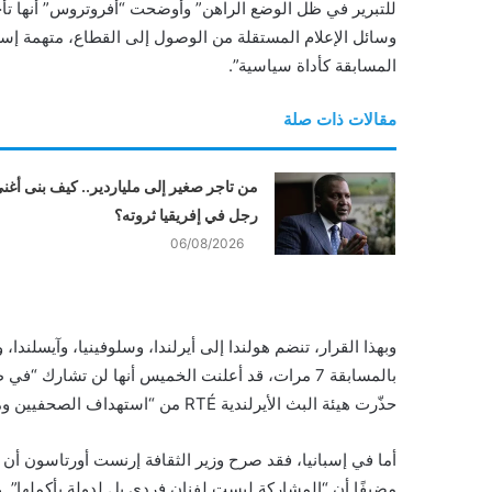
للتبرير في ظل الوضع الراهن” وأوضحت “أفروتروس” أنها تأخذ 
المسابقة كأداة سياسية”.
مقالات ذات صلة
من تاجر صغير إلى ملياردير.. كيف بنى أغن
رجل في إفريقيا ثروته؟
06/08/2026
وبهذا القرار، تنضم هولندا إلى أيرلندا، وسلوفينيا، وآيسلندا،
بالمسابقة 7 مرات، قد أعلنت الخميس أنها لن تشار
حذّرت هيئة البث الأيرلندية RTÉ من “استهداف الصحفيين ومنع وسائل الإعلام من التغطية”.
أما في إسبانيا، فقد صرح وزير الثقافة إرنست أورتاسون أن 
مضيفًا أن “المشاركة ليست لفنان فردي بل لدولة بأكملها”. 