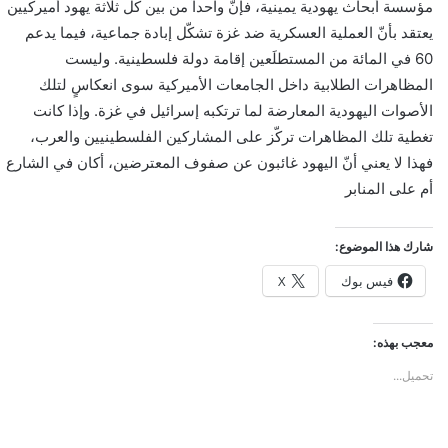
مؤسسة أبحاث يهودية يمينية، فإنّ واحداً من بين كل ثلاثة يهود أميركيين
يعتقد بأنّ العملية العسكرية ضد غزة تشكّل إبادة جماعية، فيما يدعم
60 في المائة من المستطلَعين إقامة دولة فلسطينية. وليست
المظاهرات الطلابية داخل الجامعات الأميركية سوى انعكاسٍ لتلك
الأصوات اليهودية المعارضة لما ترتكبه إسرائيل في غزة. وإذا كانت
تغطية تلك المظاهرات تركّز على المشاركين الفلسطينيين والعرب،
فهذا لا يعني أنّ اليهود غائبون عن صفوف المعترضين، أكان في الشارع
أم على المنابر
شارك هذا الموضوع:
فيس بوك
X
معجب بهذه:
تحميل...