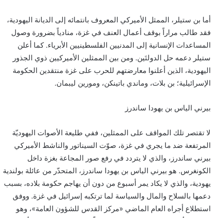
أما بن ستيلر، الممثل الأميركي المعروف بانتمائه إلى الديانة اليهودية،
فقد طالب مراراً بوقف أعمال العنف في غزة، منادياً بضرورة وصول
المساعدات الإنسانية إلى المدنيين الفلسطينيين الأبرياء. كما أعلن
ستيلر دعمه حل الدولتَين. ومن بين الممثلين الأميركيين ذوي الجذور
اليهودية، الذين أعلنوا معارضتهم للحرب على غزة منتقدين الحكومة
الإسرائيلية؛ بن بلات، وماندي باتينكن، ومورين ليبمان.
بيرني الياس بن يهودا ساندرز
لا تقتصر تلك المواقف على الممثلين، ففي طليعة الأصوات اليهوديّة
المرتفعة ضد ما يجري في غزة، صوّت السيناتور والناشط الأميركي
بيرني ساندرز، والذي لا يتردد في رفع صور المجاعة بغزة داخل
الكونغرس. هو بيرني الياس بن يهودا ساندرز، المتحدّر من عائلة بولندية
يهودية، والذي لا يكاد يمر أسبوع من دون أن يهاجم حكومة بلاده، بسبب
دعمها بالسلاح والمال والسياسة لما ترتكبه إسرائيل في غزة. ووفق
استطلاع أجراه العام الماضي «مركز القدس للشؤون العامة»، وهو