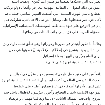
الضرائب التي نسدّدها بصفتنا مواطنين أميركيين». وذهبت أينبندر
أعمق من ذلك لتقول إن التقاليد اليهودية تتعارض وأفعال دولةٍ ترتكب
الفظائع باسم اليهود. الممثلة التي أطلقت الشهر الماضي حملة دعم
لأهل غزة عبر صفحاتها على وسائل التواصل الاجتماعي، شاركت قبل
أيام في التوقيع على تعهّد بمقاطعة المؤسسات السينمائية الإسرائيلية
المموّلة للحرب على غزة، إلى جانب المئات من زملائها.
وغالباً ما تظهر أينبندر في صورها وحواراتها وهي تعلّق نجمة داود، رمز
الديانة اليهودية. وتشرح في إطلالاتها الإعلامية أنّ قضيتها هي جعل
الرأي العام يميّز بين اليهود ودولة إسرائيل.
«القضية الفلسطينية عزيزة على قلبي»
دائماً من على منبر حفل «إيمي»، وضمن حوار سُجّل في كواليس
الحدث التلفزيوني العالمي، أكدت أينبندر أن القضية الفلسطينية عزيزة
على قلبها، وأن لها أصدقاء في غزة يعملون أطباء على خطوط
المواجهة الأمامية شمال القطاع، وآخرين يدرّسون للأطفال داخل خيم
النزوح. وأضافت الممثلة الشابة: «ديانتنا وثقافتنا مهمتان وعريقتان،
وهما مختلفتان جذرياً عن هذه الدولة القوميّة العرقيّة».