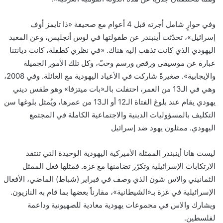
وفي حوارٍ شامل أجرته قبل 4 أعوام مع صحيفة «ذا تايمز أوف
إسرائيل»، تحدّثت أينبندر عن طفولتها في لوس أنجليس، وعن المعبد
اليهودي الذي كانت تذهب إليه هناك. «في نظري كطفلة، كانت ديانتنا
عبارة عن موسيقى ورقص ورسم وحبّ، وكل تلك الأمور الجميلة
والإيجابية». صغيرةً شاركت في الأعياد اليهودية مع العائلة. وفي 2008،
وهي في الـ13 من العمر، احتفلت بالـ«بات ميتزفا» وهو طقس ديني
يهودي يقام عند بلوغ الفتاة الـ12 أو الـ13 من عمرها، ويُمثل بلوغها سن
التكليف بالمسؤوليات الدينية والاجتماعية الكاملة في المجتمع
اليهودي. ممثلون يهود ضد إسرائيل
ليست هانا أينبندر الممثلة الأميركية اليهودية الوحيدة التي تنتقد
الارتكابات الإسرائيلية وتكرّر تضامنها مع غزة. فمثلها فعل الممثل
الثمانيني والاس شون الذي وصف في فبراير (شباط) الماضي، الأفعال
الإسرائيلية في غزة بـ«الشيطانية»، مقارناً بعضها بما قام به النازيون.
ويشارك والاس في مجموعات يهودية معادية للصهيونية وداعمة
لفلسطين.