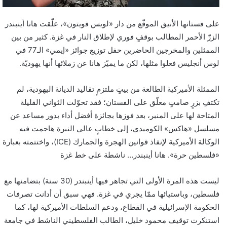
ت
ر
على فستانها الأنيق الموقّع من دار «لويس فويتون»، علّقت هانا أينبندر
و
الزرّ الأحمر المطالب بوقفٍ فوري لإطلاق النار في غزة. كثير من بين
ن
الممثلين والمخرجين الحاضرين حفل توزيع جوائز «إيمي» الـ77 في
ي
لوس أنجليس فعلوا مثلها، لكن ما يميّز هانا عن زملائها أنها يهوديّة.
ا
الممثلة الأميركية الطالعة من بيتٍ ملتزمٍ تقاليد الديانة اليهودية، لم
تكتفِ بزرٍ صامتٍ معلّق على الفستان؛ فقد تحوّلت الثواني القليلة
المتاحة لها على المنبر، بعد فوزها بجائزة أفضل أداء بدور مساعد عن
مسلسل «هاكس» الكوميدي، إلى خطابٍ عالي النبرة هاجمت فيه
الوكالة الأميركية لإنفاذ قوانين الهجرة والجمارك (ICE)، واختتمته بعبارة
«فلسطين حرة». هانا أينبندر… ناشطة على خط غزة
ليست هذه المرة الأولى التي تجاهر فيها أينبندر (30 سنة) بتضامنها مع
فلسطين، وباستيائها ممّا يجري في غزة. فهي سبق أن أدانت تصرفات
الحكومة الإسرائيلية في القطاع، ودعم السلطات الأميركية لها، كما
استنكرت توقيف محمود خليل، الطالب الفلسطيني الناشط في جامعة