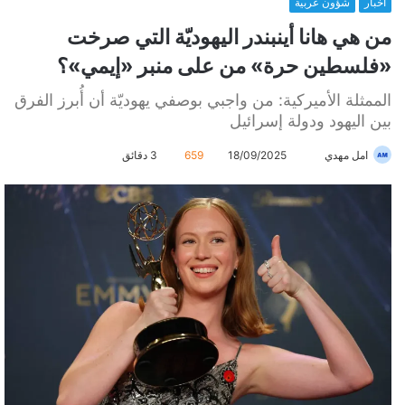
أخبار
شؤون عربية
من هي هانا أينبندر اليهوديّة التي صرخت
«فلسطين حرة» من على منبر «إيمي»؟
الممثلة الأميركية: من واجبي بوصفي يهوديّة أن أُبرز الفرق
بين اليهود ودولة إسرائيل
امل مهدي
أ
18/09/2025
659
3 دقائق
ر
س
ل
ب
ر
ي
د
ا
إ
ل
ك