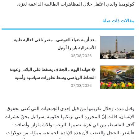
كولومبيا والذي اعتُقل خلال المظاهرات الطالبية الداعمة لغزة.
مقالات ذات صلة
بعد أزمة ضياء العوضي.. مصر تلغي فعالية طبية
للأسترالية باربرا أونيل
08/08/2026
� هولندا اليوم.. الجفاف يضغط على البلاد.. وعودة
النشاط الرياضي وسط تطورات سياسية وأمنية
07/08/2026
وقبل مدة، وخلال تكريمها من قبل إحدى الجمعيات التي تُعنى بحقوق
الإنسان، قالت إنّ المجزرة التي ترتكبها حكومة إسرائيل بحقّ عشرات
آلاف الفلسطينيين في غزة، تصيبها بالرعب والاشمئزاز. وأضافت:
«أشعر بالخجل والغضب لأن هذه الإبادة الجماعية مموّلة من دولارات