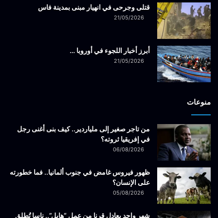
قتلى وجرحى في انهيار مبنى بمدينة فاس
21/05/2026
أبرز أخبار اللجوء في أوروبا …
21/05/2026
منوعات
من تاجر صغير إلى ملياردير.. كيف بنى أغنى رجل
في إفريقيا ثروته؟
06/08/2026
ظهور فيروس غامض في جنوب ألمانيا.. فما خطورته
على الإنسان؟
05/08/2026
شهر واحد يعادل قرنا من عمل “هابل”.. ناسا تُطلق