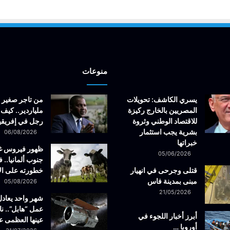
منوعات
يسري الكاشف: تحويلات
من تاجر صغير 
المصريين بالخارج ركيزة
ملياردير.. كيف 
للاقتصاد الوطني وثروة
رجل في إفريقيا
بشرية يجب استثمار
06/08/2026
خبراتها
ظهور فيروس 
05/06/2026
جنوب ألمانيا.. ف
قتلى وجرحى في انهيار
خطورته على ال
مبنى بمدينة فاس
05/08/2026
21/05/2026
شهر واحد يعادل
عمل “هابل”.. نا
أبرز أخبار اللجوء في
عينها العظمى ع
أوروبا …