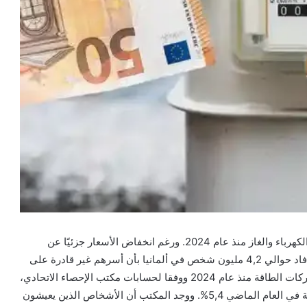
نحو 4,2 مليون شخص في ألمانيا لم يتمكنوا من دفع فواتير الكهرباء والغاز منذ عام 2024. ورغم انخفاض الأسعار جزئيًا عن
السابق، إلا أن تكاليف الطاقة ما تزال تفوق قدرة الكثيرين. أفاد حوالي 4,2 مليون شخص في ألمانيا بأن أسرهم غير قادرة على
سداد فواتير الكهرباء والغاز، وأن عليها فواتير لم تسددها لشركات الطاقة منذ عام 2024 ووفقا لحسابات مكتب الإحصاء الاتحادي،
فإن هذه النسبة تعادل 5% من السكان، في حين كانت النسبة في العام الماضي 5,4%. ووجد المكتب أن الأشخاص الذين يعيشون