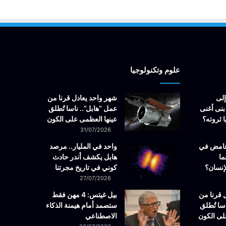
علوم وتكنولوجيا
إلى
شهر واحد يعادل قرنا من
بنى أغنى
عمل “هابل”.. ناسا تُطلق
 ثروته؟
عينها العظمى على الكون
31/07/2026
غامض في
واحد في المليار.. مرصد
ما
هابل يكشف أندر حادث
إنسان؟
كوني في تاريخ مجرتنا
27/07/2026
 قرنا من
بيل غيتس: 4 مهن فقط
سا تُطلق
ستصمد أمام هيمنة الذكاء
لى الكون
الاصطناعي