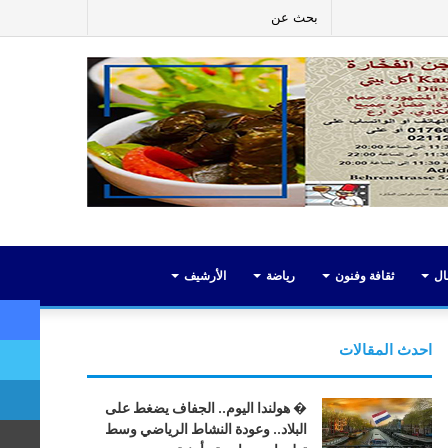
ر
لينكدإن
يوتيوب
انستقرام
إضافة
بحث
عمود
عن
جانبي
ال
ثقافة وفنون
رياضة
الأرشيف
احدث المقالات
� هولندا اليوم.. الجفاف يضغط على
البلاد.. وعودة النشاط الرياضي وسط