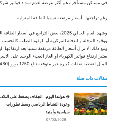
في مساكن مستأجرة هم أكثر عرضة لعدم سداد فواتير شركات
رغم تراجعها.. أسعار مرتفعة نسبيا للطاقة المنزلية
ووقود التدفئة والتدفئة المركزية أو الوقود الصلب كالخشب والفحم للمنازل أقل بنسبة 3
يعتبر ارتفاع فواتير الكهرباء أو الغاز العبء الوحيد على الأ
المال لتغطية نفقات كبيرة غير متوقعة تبلغ 1250 يورو (1480 دولارا) أو أكثر.
مقالات ذات صلة
� هولندا اليوم.. الجفاف يضغط على البلاد..
وعودة النشاط الرياضي وسط تطورات
سياسية وأمنية
07/08/2026