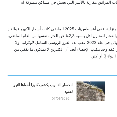
 المرافق مقارنة بالأسر التي تعيش في مساكن مملوكة له
وشهد العام الحالي 2025، بعض التراجع في أسعار الطاقة المنزلية. ففي أغسطس/آب 2025 الماضي كانت أسعار الكهرباء والغاز
2,% عن الفترة نفسها من العام الماضي.
ومع ذلك، لا تزال أسعار الطاقة مرتفعة نسبيا بعد ارتفاعها الهائل في عام 2022 عقب بدء الغزو الروسي الشامل لأوكرانيا. ولا
سر. فقد وجد مكتب الإحصاء أيضا أن الكثيرين لا يملكون ما يكفي من
انحسار الدانوب يكشف كنوزا أخفاها النهر
لعقود
07/08/2026