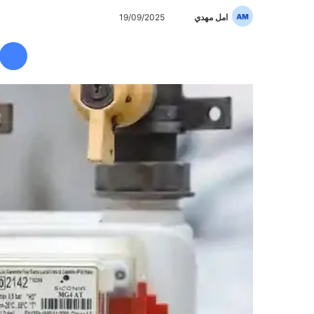
امل مهدي
أ
19/09/2025
ر
س
ل
ب
ر
ي
د
ا
إ
ل
ك
ت
ر
و
ن
ي
ا