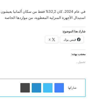
في عام 2024، كان 32,2% فقط من سكان ألم
استبدال الأجهزة المنزلية المعطوبة، من مواردها الخاصة
شارك هذا الموضوع:
فيس بوك
X
معجب بهذه:
تحميل...
فيسبوك
تويتر
لينكدإن
طباعة
شاركها