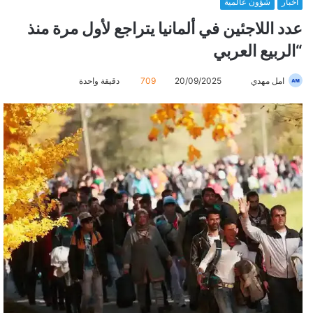
أخبار
شؤون عالمية
عدد اللاجئين في ألمانيا يتراجع لأول مرة منذ
“الربيع العربي
امل مهدي
أ
20/09/2025
709
دقيقة واحدة
ر
س
ل
ب
ر
ي
د
ا
إ
ل
ك
ت
ر