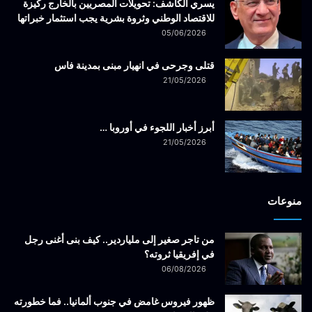
يسري الكاشف: تحويلات المصريين بالخارج ركيزة
للاقتصاد الوطني وثروة بشرية يجب استثمار خبراتها
05/06/2026
قتلى وجرحى في انهيار مبنى بمدينة فاس
21/05/2026
أبرز أخبار اللجوء في أوروبا …
21/05/2026
منوعات
من تاجر صغير إلى ملياردير.. كيف بنى أغنى رجل
في إفريقيا ثروته؟
06/08/2026
ظهور فيروس غامض في جنوب ألمانيا.. فما خطورته