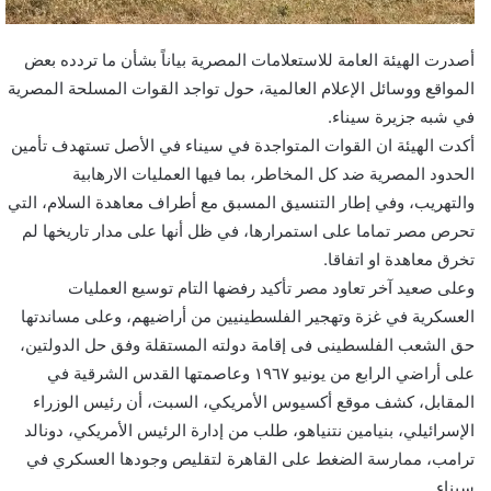
ت
ر
أصدرت الهيئة العامة للاستعلامات المصرية بياناً بشأن ما تردده بعض
و
المواقع ووسائل الإعلام العالمية، حول تواجد القوات المسلحة المصرية
ن
في شبه جزيرة سيناء.
ي
أكدت الهيئة ان القوات المتواجدة في سيناء في الأصل تستهدف تأمين
ا
الحدود المصرية ضد كل المخاطر، بما فيها العمليات الارهابية
والتهريب، وفي إطار التنسيق المسبق مع أطراف معاهدة السلام، التي
تحرص مصر تماما على استمرارها، في ظل أنها على مدار تاريخها لم
تخرق معاهدة او اتفاقا.
وعلى صعيد آخر تعاود مصر تأكيد رفضها التام توسيع العمليات
العسكرية في غزة وتهجير الفلسطينيين من أراضيهم، وعلى مساندتها
حق الشعب الفلسطينى فى إقامة دولته المستقلة وفق حل الدولتين،
على أراضي الرابع من يونيو ١٩٦٧ وعاصمتها القدس الشرقية في
المقابل، كشف موقع أكسيوس الأمريكي، السبت، أن رئيس الوزراء
الإسرائيلي، بنيامين نتنياهو، طلب من إدارة الرئيس الأمريكي، دونالد
ترامب، ممارسة الضغط على القاهرة لتقليص وجودها العسكري في
سيناء.