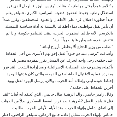
بـ”الأمر عمداً بقتل مواطنيه”، وقالت “رئيس الوزراء الرجل الذي قرر
استغلال وطنية جنودنا لتحقيق قضيته السياسية الكبرى، نتنياهو يعلم
جيداً خطورة احتلال غزة على الأطفال والجنود المختطفين، وقرر عمداً
أن يأمر بقتل مواطنيه. دماء أطفالنا بالنسبة له أداة سياسية للتمسك
بالكرسي. لأنه طالما استمرت الحرب، يبقى لنتنياهو حكومة، وإذا لم
ننتفض ضده، فسيعلن علينا حرباً أبدية”.
“نطلب من وزير الدفاع ألا يخاطر بأرواح أبنائنا”
وأضافت “يرسل نتنياهو جنوداً لقتل إخوانهم الأسرى من أجل الحفاظ
على حكمه، رجل واحد انحرف عن المسار يقرر بمفرده مصير بلد
بأكمله، ويتصرف ضد المصلحة الإسرائيلية وضد إرادة الشعب. لقد قرر
بمفرده عملية الاغتيال الفاشلة في الدوحة، والتي كان هدفها الوحيد
إحباط عودة ابني وإطالة أمد الحرب، والآن، يرسل اليهود لقتل يهود
آخرين للحفاظ على حكمه”.
وقال زامير حايمي، والد الرهينة طال حايمي، الذي يُعتقد أنه قُتل: “لقد
قتل نتنياهو بالفعل 42 رهينة بعد قرار الضغط العسكري بدلاً من الذهاب
إلى اتفاق شامل وإنهاء الحرب. منذ الأيام الأولى للحرب، طالبت
حماس بإنهاء الحرب مقابل إعادة جميع الرهائن. نتنياهو، الرافض، اختار