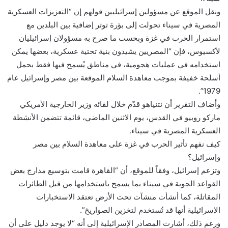
ونقل الموقع عن مسؤولين إسرائيليين قولهم إن “التعزيزات العسكرية
المصرية في سيناء تحولت إلى بؤرة توتر إضافية بين البلدين مع
استمرار الحرب في غزة وبحسب ما صرح به مسؤولان إسرائيليان
لأكسيوس، فإن “المصريين يشيدون بنية تحتية عسكرية، بعضها يمكن
استخدامه في عمليات هجومية، في مناطق يُسمح فيها فقط بحمل
أسلحة خفيفة بموجب معاهدة السلام الموقعة بين مصر وإسرائيل عام
1979”.
وأضاف التقرير أن نتنياهو قدّم خلال لقائه وزير الخارجية الأمريكي
ماركو روبيو في القدس، يوم الاثنين الماضي، قائمة تتضمن الأنشطة
العسكرية المصرية في سيناء.
كيف نفهم تأثير الحرب في غزة على معاهدة السلام بين مصر
وإسرائيل؟
وتزعم إسرائيل، وفقاً للموقع، أن “القاهرة قامت بتوسيع مدارج بعض
القواعد الجوية في سيناء بما يسمح باستخدامها من قبل الطائرات
المقاتلة، كما أنشأت منشآت تحت الأرض تعتقد الاستخبارات
الإسرائيلية أنها قد تُستخدم لتخزين الصواريخ”.
ورغم ذلك، أشارت المصادر الإسرائيلية إلى أنه “لا يوجد دليل على أن