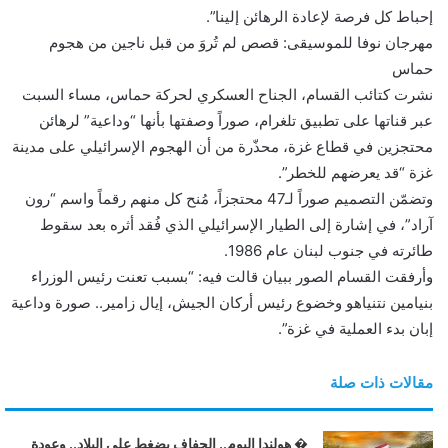
إحباط كل فرصة لإعادة الرهائن إلينا”.
مهرجان نوفا للموسيقى: قصص لم تُروَ من قبل ناجين من هجوم
حماس
نشرت كتائب القسام، الجناح العسكري لحركة حماس، مساء السبت
عبر قناتها على تطبيق تلغرام، صوراً وصفتها بأنها “وداعية” لرهائن
محتجزين في قطاع غزة، محذّرة من أن الهجوم الإسرائيلي على مدينة
غزة “قد يعرضهم للخطر”.
وتضمّن التصميم صوراً لـ47 محتجزاً، مُنح كل منهم رقماً واسم “رون
آراد”، في إشارة إلى الطيار الإسرائيلي الذي فُقد أثره بعد سقوط
طائرته في جنوب لبنان عام 1986.
وأرفقت القسام الصور ببيان قالت فيه: “بسبب تعنت رئيس الوزراء
بنيامين نتنياهو وخضوع رئيس أركان الجيش، إيال زامير.. صورة وداعية
إبان بدء العملية في غزة”.
مقالات ذات صلة
� هولندا اليوم.. الجفاف يضغط على البلاد.. وعودة