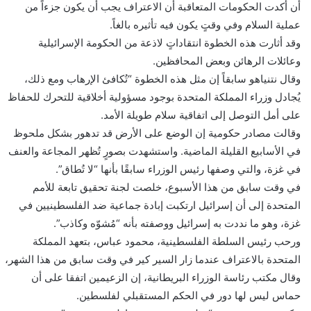
أن أكدت الحكومات المتعاقبة أن الاعتراف يجب أن يكون جزءاً من
عملية السلام وفي وقتٍ يكون فيه تأثيره بالغاً.
وقد أثارت هذه الخطوة انتقاداتٍ لاذعة من الحكومة الإسرائيلية
وعائلات الرهائن وبعض المحافظين.
وقال نتنياهو سابقاً إن مثل هذه الخطوة “تُكافئ الإرهاب ومع ذلك،
يُجادل وزراء المملكة المتحدة بوجود مسؤولية أخلاقية للتحرك للحفاظ
على أمل التوصل إلى اتفاقية سلام طويلة الأمد.
وقالت مصادر حكومية إن الوضع على الأرض قد تدهور بشكل ملحوظ
في الأسابيع القليلة الماضية. واستشهدت بصورٍ تُظهر المجاعة والعنف
في غزة، والتي وصفها رئيس الوزراء سابقًا بأنها “لا تُطاق”.
في وقت سابق من هذا الأسبوع، خلصت لجنة تحقيق تابعة للأمم
المتحدة إلى أن إسرائيل ارتكبت إبادة جماعية ضد الفلسطينيين في
غزة، وهو ما نددت به إسرائيل ووصفته بأنه “مُشوّه وكاذب”.
ورحب رئيس السلطة الفلسطينية، محمود عباس، بتعهد المملكة
المتحدة بالاعتراف عندما زار السير كير في وقت سابق من هذا الشهر،
وقال مكتب رئاسة الوزراء البريطانية، إن الزعيمين اتفقا على أن
حماس ليس لها دور في الحكم المستقبلي لفلسطين.