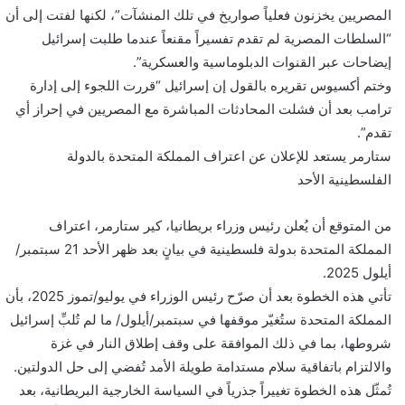
المصريين يخزنون فعلياً صواريخ في تلك المنشآت”، لكنها لفتت إلى أن
“السلطات المصرية لم تقدم تفسيراً مقنعاً عندما طلبت إسرائيل
إيضاحات عبر القنوات الدبلوماسية والعسكرية”.
وختم أكسيوس تقريره بالقول إن إسرائيل “قررت اللجوء إلى إدارة
ترامب بعد أن فشلت المحادثات المباشرة مع المصريين في إحراز أي
تقدم”.
ستارمر يستعد للإعلان عن اعتراف المملكة المتحدة بالدولة
الفلسطينية الأحد
من المتوقع أن يُعلن رئيس وزراء بريطانيا، كير ستارمر، اعتراف
المملكة المتحدة بدولة فلسطينية في بيانٍ بعد ظهر الأحد 21 سبتمبر/
أيلول 2025.
تأتي هذه الخطوة بعد أن صرّح رئيس الوزراء في يوليو/تموز 2025، بأن
المملكة المتحدة ستُغيّر موقفها في سبتمبر/أيلول/ ما لم تُلبِّ إسرائيل
شروطها، بما في ذلك الموافقة على وقف إطلاق النار في غزة
والالتزام باتفاقية سلام مستدامة طويلة الأمد تُفضي إلى حل الدولتين.
تُمثّل هذه الخطوة تغييراً جذرياً في السياسة الخارجية البريطانية، بعد