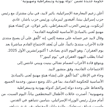
حكومة جديدة تضمن “دولة يهودية وديمقراطية وصهيونية”
أعلن زعيم المعارضة الإسرائيلية، يائير لابيد، في بيان مشترك مع رئيس
حزب إسرائيل بيتنا، أفيغدور ليبرمان، ورئيس حزب ياشار، غادي
آيزنكوت، ورئيس الحزب الديمقراطي، يائير غولان، عن”إنشاء هيئةٍ
مهنيةٍ تُعنى بالمبادئ الأساسية للحكومة القادمة”.
وقال لابيد عبر حسابه على منصة إكس، إنه “اتُّفق على أن يصبح منتدى
قادة الأحزاب منتدىً دائماً، على أن يُعقد الاجتماع القادم مباشرةً بعد
يوم الغفران”، وهو اليوم الذي يصادف 1 أكتوبر/تشرين الأول 2025.
لماذا يطلب اليهود الغفران في “يوم كيبور”؟
ويتوقع قادة الأحزاب انضمام نفتالي بينيت وبيني غانتس إلى
الاجتماعات القادمة، وفق منشور لابيد.
وجاء في الإعلان “كما اتُّفق على إنشاء هيئةٍ مهنيةٍ تُعنى بالمبادئ
الأساسية للحكومة القادمة، بما في ذلك وضع دستور، وخدمة الجميع،
والحفاظ على وحدة دولة إسرائيل كدولة يهودية وديمقراطية
وصهيونية”. أصدرت عائلات الأطفال المختطفين بياناً، اليوم السبت، من
أمام منزل رئيس الوزراء الإسرائيلي، بنيامين نتنياهو، في القدس.
واتهمت عيناف تسنغاوكر، والدة ماتان المختطف في غزة، نتنياهو