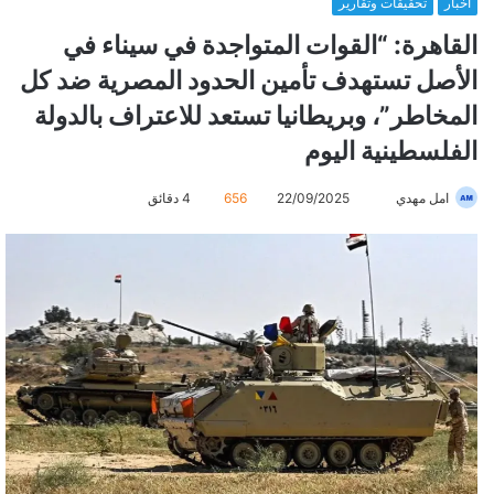
أخبار
تحقيقات وتقارير
القاهرة: “القوات المتواجدة في سيناء في
الأصل تستهدف تأمين الحدود المصرية ضد كل
المخاطر”، وبريطانيا تستعد للاعتراف بالدولة
الفلسطينية اليوم
امل مهدي
أ
22/09/2025
656
4 دقائق
ر
س
ل
ب
ر
ي
د
ا
إ
ل
ك