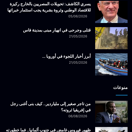
يسري الكاشف: تحويلات المصريين بالخارج ركيزة
للاقتصاد الوطني وثروة بشرية يجب استثمار خبراتها
05/06/2026
قتلى وجرحى في انهيار مبنى بمدينة فاس
21/05/2026
أبرز أخبار اللجوء في أوروبا …
21/05/2026
منوعات
من تاجر صغير إلى ملياردير.. كيف بنى أغنى رجل
في إفريقيا ثروته؟
06/08/2026
ظهور فيروس غامض في جنوب ألمانيا.. فما خطورته