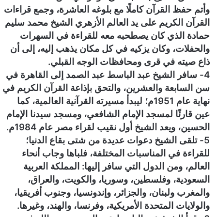
وأتم حفظ القرآن كاملًا مع بلوغه العاشرة، وجمع قراءات
القرآن الكريم على يد العالم الأزهري الشيخ محمد سليم
حمادة الذي كان يصطحبه معه للقراءة في السهرات
والحفلات، وكان يزكيه في كل مكان يذهب إليه، إلى أن
ذاع صيته في قرى ومحافظات الوجه القبلي.
4- سافر الشيخ عبد الباسط عبد الصمد إلى القاهرة في
سن السابعة والعشرين، والتحق بإذاعة القرآن الكريم في
نهاية عام 1951م؛ ليبدأ مسيرته القرآنية العالمية، كما
عين قارئًا لمسجد الإمام الشافعي، ومسجد سيدنا الإمام
الحسين، ويعد الشيخ أول نقيب لقراء مصر عام 1984م.
5- تلقى الشيخ دعوات عديدة من شتى بقاع الدنيا؛
للقراءة في المناسبات المختلفة، فلباها وجاب أنحاء
العالم، ومن الدول التي سافر إليها: المملكة العربية
السعودية، وفلسطين، وسوريا، والكويت، والعراق،
والمغرب ولبنان، والجزائر، وإندونسيا، وجنوب أفريقيا،
والولايات المتحدة الأمريكية، وفرنسا، والهند، وغيرها.