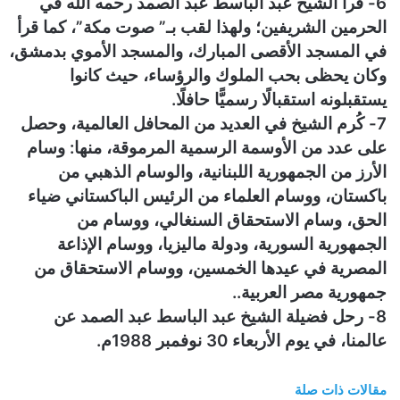
6- قرأ الشيخ عبد الباسط عبد الصمد رحمه الله في
الحرمين الشريفين؛ ولهذا لقب بـ” صوت مكة”، كما قرأ
في المسجد الأقصى المبارك، والمسجد الأموي بدمشق،
وكان يحظى بحب الملوك والرؤساء، حيث كانوا
يستقبلونه استقبالًا رسميًّا حافلًا.
7- كُرم الشيخ في العديد من المحافل العالمية، وحصل
على عدد من الأوسمة الرسمية المرموقة، منها: وسام
الأرز من الجمهورية اللبنانية، والوسام الذهبي من
باكستان، ووسام العلماء من الرئيس الباكستاني ضياء
الحق، وسام الاستحقاق السنغالي، ووسام من
الجمهورية السورية، ودولة ماليزيا، ووسام الإذاعة
المصرية في عيدها الخمسين، ووسام الاستحقاق من
جمهورية مصر العربية..
8- رحل فضيلة الشيخ عبد الباسط عبد الصمد عن
عالمنا، في يوم الأربعاء 30 نوفمبر 1988م.
مقالات ذات صلة