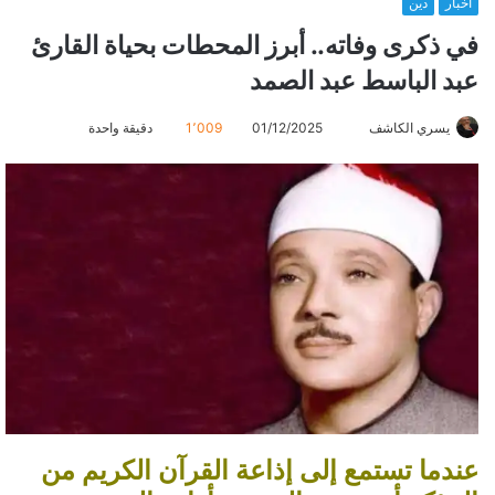
أخبار
دين
في ذكرى وفاته.. أبرز المحطات بحياة القارئ
عبد الباسط عبد الصمد
يسري الكاشف
أ
01/12/2025
1٬009
دقيقة واحدة
ر
س
ل
ب
ر
ي
د
ا
إ
ل
ك
ت
عندما تستمع إلى إذاعة القرآن الكريم من
ر