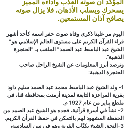
المؤكد أن صوته العذب وأداءه المميز
و
ن
يسحرك ويسلب الأذهان، فلا يزال صوته
ي
يصافح آذان المستمعين.
ا
اليوم مر علينا ذكرى وفاة صوت حفر اسمه كأحد أشهر
قراء القرآن الكريم على مستوى العالم الإسلامي هو”
الشيخ عبد الباسط عبد الصمد” الملقب بـ “الحنجرة
الذهبية”.
ونرصد أبرز المعلومات عن الشيخ الراحل صاحب
الحنجرة الذهبية:
1- ولد الشيخ عبد الباسط محمد عبد الصمد سليم داود
بقرية المراعزة التابعة لمدينة أرمنت بمحافظة قنا، في
ملطع يناير من عام 1927 م.
2- نشأ في أسرة قرآنية، فجده هو الشيخ عبد الصمد من
الحفظة المشهود لهم بالتمكن في حفظ القرأن الكريم.
3-التحق الشيخ بكتّاب القرية وهو في سن السادسة،