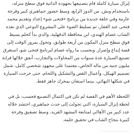
و
إنزال سيارة كاملة قام بتصنيعها بجهوده الذاتية فوق سطح منزله،
ن
باستخدام ونش، من الدور الرابع، وسط حضور جماهيري كبير وفرحة
ي
عارمة وفي حلقة جديدة من برنامج «فتحى شو» إعداد وتقديم محمد
ا
فتحى عبد الغفار، تم تسليط الضوء على المشروع النوعي الذي نفذه
الشاب عصام الهندي، ابن محافظة الدقهلية، والذي بدأ كحلم بسيط
فوق سطح منزل المكون من أربعة طوابق، وتحول بمرور الوقت إلى
قصة إبداع وإصرار. وبحسب ما رواه عصام لبرنامج فتحى شو، استغرق
تصنيع السيارة عدة سنوات من المحاولات والتجارب، أنفق خلالها قرابة
مليون جنيه من ماله الخاص، معتمدا على مجهود شخصي كامل، شمل
تصميم الهيكل، وأعمال القص والتشكيل واللحام، حتى خرجت السيارة
في شكلها النهائي، بينما استعان بمحرك جاهز فقط.
اللحظة الأهم في القصة لم تكن في اكتمال التصنيع فحسب، بل في
لحظة إنزال السيارة، التي تحولت إلى حدث جماهيري، احتشد خلاله
عدد كبير من الأهالي لمتابعة المشهد الفريد، وسط تصفيق وفرحة
كبيرة بنجاح الشاب في تحقيق حلمه.