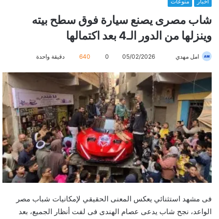
أخبار
منوعات
شاب مصرى يصنع سيارة فوق سطح بيته
وينزلها من الدور الـ4 بعد اكتمالها
امل مهدي
أ
05/02/2026
0
640
دقيقة واحدة
ر
س
ل
ب
ر
ي
د
ا
إ
ل
ك
ت
فى مشهد استثنائي يعكس المعنى الحقيقي لإمكانيات شباب مصر
ر
الواعد، نجح شاب يدعى عصام الهندى فى لفت أنظار الجميع، بعد