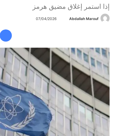
إذا استمر إغلاق مضيق هرمز
Abdallah Marouf
أ
07/04/2026
ر
س
ل
ب
ر
ي
د
ا
إ
ل
ك
ت
ر
و
ن
ي