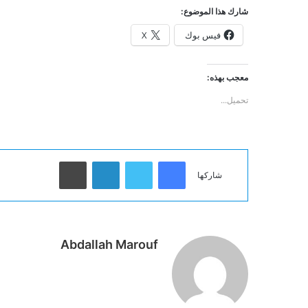
شارك هذا الموضوع:
فيس بوك
X
معجب بهذه:
تحميل...
فيسبوك
تويتر
لينكدإن
طباعة
شاركها
Abdallah Marouf