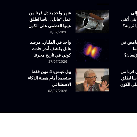
إلى
شهر واحد يعادل قرنا من
بنى أغنى
عمل “هابل”.. ناسا تُطلق
 ثروته؟
عينها العظمى على الكون
31/07/2026
غامض في
واحد في المليار.. مرصد
ما
هابل يكشف أندر حادث
إنسان؟
كوني في تاريخ مجرتنا
27/07/2026
 قرنا من
بيل غيتس: 4 مهن فقط
سا تُطلق
ستصمد أمام هيمنة الذكاء
لى الكون
الاصطناعي
03/07/2026