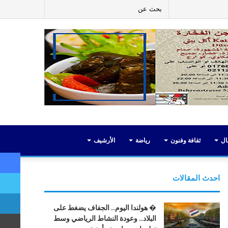
ر
لينكدإن
يوتيوب
انستقرام
إضافة
بحث
عمود
عن
جانبي
ال
ثقافة وفنون
رياضة
الأرشيف
احدث المقالات
� هولندا اليوم.. الجفاف يضغط على
البلاد.. وعودة النشاط الرياضي وسط