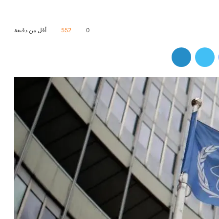
0
552
أقل من دقيقة
فيسبوك
تويتر
لينكدإن