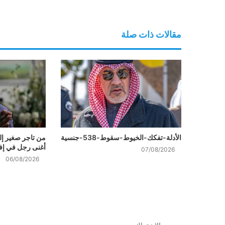
مقالات ذات صلة
الأدلة-تفكك-الخيوط-سقوط-538-جنسية
من تاجر صغير إل
أغنى رجل في إفر
07/08/2026
06/08/2026