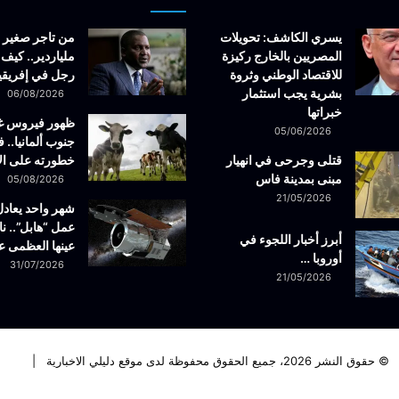
يسري الكاشف: تحويلات
من تاجر صغير 
المصريين بالخارج ركيزة
ملياردير.. كيف 
للاقتصاد الوطني وثروة
رجل في إفريقيا
بشرية يجب استثمار
06/08/2026
خبراتها
ظهور فيروس 
05/06/2026
جنوب ألمانيا.. ف
قتلى وجرحى في انهيار
خطورته على ال
مبنى بمدينة فاس
05/08/2026
21/05/2026
شهر واحد يعادل
عمل “هابل”.. نا
أبرز أخبار اللجوء في
عينها العظمى ع
أوروبا …
31/07/2026
21/05/2026
© حقوق النشر 2026، جميع الحقوق محفوظة لدى موقع دليلي الاخبارية |
فيسبوك
تويتر
لينكدإن
يوتيوب
انستقرام