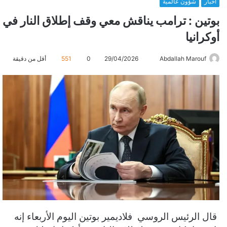
أخبار
شؤون عالمية
بوتين : ترامب يناقش معي وقف إطلاق النار في
أوكرانيا
Abdallah Marouf
أ
29/04/2026
0
551
أقل من دقيقة
ر
س
ل
ب
ر
ي
د
ا
إ
ل
ك
ت
قال الرئيس الروسي فلاديمير بوتين اليوم الأربعاء إنه
ر