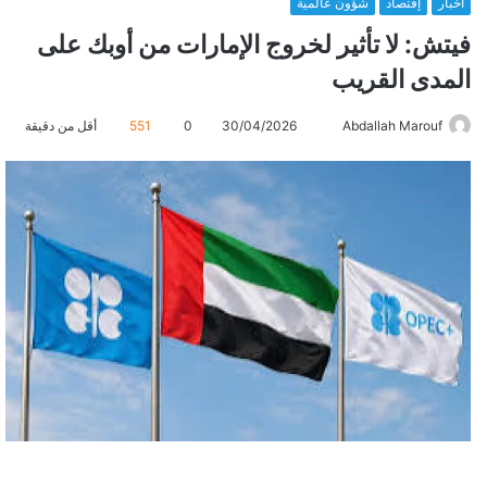
أخبار
إقتصاد
شؤون عالمية
فيتش: لا تأثير لخروج الإمارات من أوبك على
المدى القريب
Abdallah Marouf
أ
30/04/2026
0
551
أقل من دقيقة
ر
س
ل
ب
ر
ي
د
ا
إ
ل
ك
ت
ر