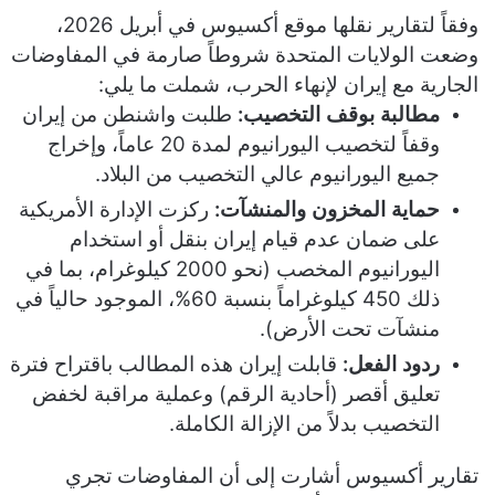
ر
وفقاً لتقارير نقلها موقع أكسيوس في أبريل 2026،
و
وضعت الولايات المتحدة شروطاً صارمة في المفاوضات
ن
الجارية مع إيران لإنهاء الحرب، شملت ما يلي:
ي
مطالبة بوقف التخصيب:
طلبت واشنطن من إيران
ا
وقفاً لتخصيب اليورانيوم لمدة 20 عاماً، وإخراج
جميع اليورانيوم عالي التخصيب من البلاد.
حماية المخزون والمنشآت:
ركزت الإدارة الأمريكية
على ضمان عدم قيام إيران بنقل أو استخدام
اليورانيوم المخصب (نحو 2000 كيلوغرام، بما في
ذلك 450 كيلوغراماً بنسبة 60%، الموجود حالياً في
منشآت تحت الأرض).
ردود الفعل:
قابلت إيران هذه المطالب باقتراح فترة
تعليق أقصر (أحادية الرقم) وعملية مراقبة لخفض
التخصيب بدلاً من الإزالة الكاملة.
تقارير أكسيوس
أشارت إلى أن المفاوضات تجري