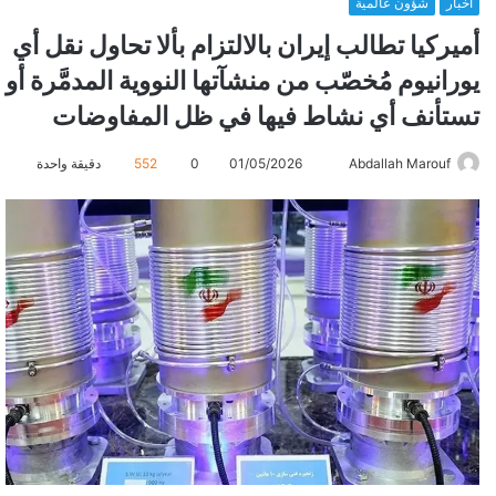
أخبار
شؤون عالمية
أميركيا تطالب إيران بالالتزام بألا تحاول نقل أي
يورانيوم مُخصّب من منشآتها النووية المدمَّرة أو
تستأنف أي نشاط فيها في ظل المفاوضات
Abdallah Marouf
أ
01/05/2026
0
552
دقيقة واحدة
ر
س
ل
ب
ر
ي
د
ا
إ
ل
ك
ت