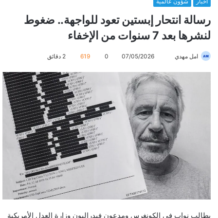
أخبار
شؤون عالمية
رسالة انتحار إبستين تعود للواجهة.. ضغوط
لنشرها بعد 7 سنوات من الإخفاء
امل مهدي
أ
07/05/2026
0
619
2 دقائق
ر
س
ل
ب
ر
ي
د
ا
إ
ل
ك
ت
ر
يطالب نواب في الكونغرس ومدعون فيدراليون وزارة العدل الأمريكية