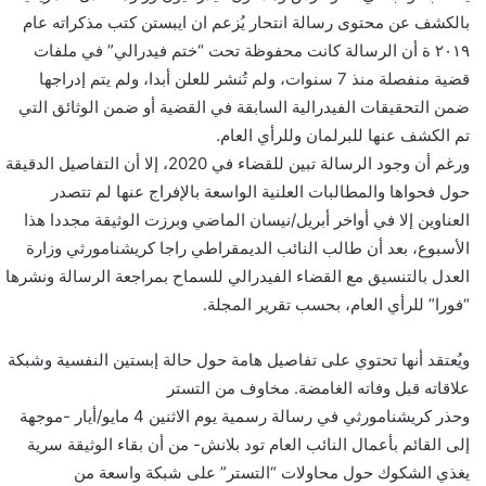
و
بالكشف عن محتوى رسالة انتحار يُزعم ان ايبستن كتب مذكراته عام
ن
٢٠١٩ ة أن الرسالة كانت محفوظة تحت “ختم فيدرالي” في ملفات
ي
قضية منفصلة منذ 7 سنوات، ولم تُنشر للعلن أبدا، ولم يتم إدراجها
ا
ضمن التحقيقات الفيدرالية السابقة في القضية أو ضمن الوثائق التي
تم الكشف عنها للبرلمان وللرأي العام.
ورغم أن وجود الرسالة تبين للقضاء في 2020، إلا أن التفاصيل الدقيقة
حول فحواها والمطالبات العلنية الواسعة بالإفراج عنها لم تتصدر
العناوين إلا في أواخر أبريل/نيسان الماضي وبرزت الوثيقة مجددا هذا
الأسبوع، بعد أن طالب النائب الديمقراطي راجا كريشنامورثي وزارة
العدل بالتنسيق مع القضاء الفيدرالي للسماح بمراجعة الرسالة ونشرها
“فورا” للرأي العام، بحسب تقرير المجلة.
ويُعتقد أنها تحتوي على تفاصيل هامة حول حالة إبستين النفسية وشبكة
علاقاته قبل وفاته الغامضة. مخاوف من التستر
وحذر كريشنامورثي في رسالة رسمية يوم الاثنين 4 مايو/أيار -موجهة
إلى القائم بأعمال النائب العام تود بلانش- من أن بقاء الوثيقة سرية
يغذي الشكوك حول محاولات “التستر” على شبكة واسعة من