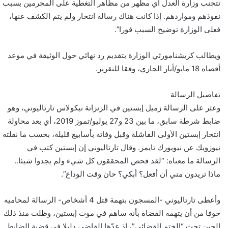
تتجنب وزارة العدل أي مظهر من مظاهر التغطية على المجرمين بسبب
نفوذهم ومواردهم. إذا كانت هناك رسالة انتحار ولم يتم الكشف عنها،
فعلى الوزارة توضيح السبب فورا”.
ويطالب كريشنامورثي الوزارة بتقديم رد نهائي حول الوثيقة في موعد
أقصاه 18 مايو/أيار الجاري، وفقا للتقرير.
تفاصيل الرسالة
وعثر على الرسالة زميل إبستين في الزنزانة نيكولاس تارتاليوني، وهو
ضابط شرطة سابق، ما بين 23 و27 يوليو/تموز 2019، أي بعد محاولة
انتحار إبستين الأولى الفاشلة وقبل وفاته بأسابيع قليلة، بحسب ما نقلته
نيوزويك عن نيويورك تايمز. وقال تارتاليوني إن إبستين كتب في
الرسالة ما معناه: “لقد فحص المحققون كل شيء ولم يجدوا شيئا..
ماذا تريدون مني أن أفعل؟ أبكي؟ حان وقت الوداع”.
وأعطى تارتاليوني -المسجون بتهمة قتل 4 أشخاص- الرسالة لمحاميه
خوفا من أن يتهمه القضاة بأنه ساهم في موت إبستين، وظلت منذ ذلك
الحين تحت “الختم القضائي”، إذ عدّها القاضي دليلا في قضية الضابط