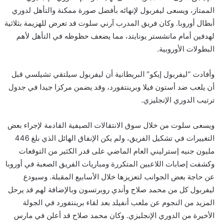
و
الممتاز، ويسعى ليفربول لإنهائه بأفضل صورة ممكنة والتأهل لدوري
ن
أبطال أوروبا. وكان فريق المدرب آرني سلوت قد تعرض للهزيمة بثلاثية
ي
لهدفين أمام مانشستر يونايتد، مما يضعف حظوظه في التأهل لأهم
ا
البطولات الأوروبية.
وأفادت “ليفربول إيكو” البريطانية أن ليفربول سيلتقي تشيلسي قبل
أن يلعب ضد أستون فيلا وبرينتفورد، وقد يضمن مركزا جيدا في جدول
ترتيب الدوري الإنجليزي.
ويسعى سلوت من خلال سوق الانتقالات الصيفية القادمة لإجراء بعض
التغييرات في تشكيل الفريق، ولم يكن الإنفاق الهائل الذي بلغ 446
مليون جنيه إسترليني العام الماضي على قدر الكثير من التوقعات
وكشفت إصابات اللاعبين المتكررة ومباريات الفريق الصعبة في أوروبا
عن حاجة بعض الجوانب لتعزيزها خلال الأسابيع المقبلة. وسيودع
ليفربول كل من محمد صلاح وأندي روبرتسون وبالإضافة لهم قد يرحل
المزيد من النجوم عن ملعب أنفيلد بعد لقاء برينتفورد في الجولة
الأخيرة من الدوري الإنجليزي. وكان محمد صلاح قد أعلن في مارس