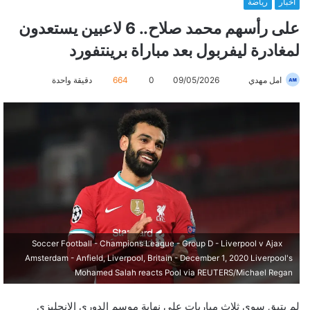
أخبار
رياضة
على رأسهم محمد صلاح.. 6 لاعبين يستعدون
لمغادرة ليفربول بعد مباراة برينتفورد
امل مهدي
أ
09/05/2026
0
664
دقيقة واحدة
ر
س
ل
ب
ر
ي
د
ا
إ
Soccer Football - Champions League - Group D - Liverpool v Ajax
ل
Amsterdam - Anfield, Liverpool, Britain - December 1, 2020 Liverpool's
ك
Mohamed Salah reacts Pool via REUTERS/Michael Regan
ت
ر
لم يتبق سوى ثلاث مباريات على نهاية موسم الدوري الإنجليزي