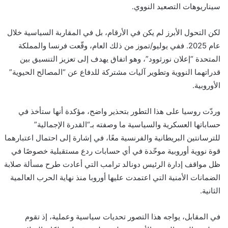
سيناريوهات التصعيد النووي.
لكن التحول الأبرز لم يكن في الأرقام، بل في المقاربة السياسية خلال
عام 2025. ففي يوليو/تموز من ذلك العام، وقّعت فرنسا والمملكة
المتحدة “إعلان نورثوود”، وهو اتفاق يهدف إلى تعزيز التنسيق بين
قدراتهما النووية وتطوير آليات مشتركة للدفاع عن “المصالح الحيوية”
الأوروبية.
وردّت روسيا على هذا التطور بتحذير واضح، مؤكدة أنها ستأخذ في
حساباتها العسكرية والسياسية ما وصفته بـ“القدرة الإجمالية”
للترسانتين البريطانية والفرنسية معًا، في إشارة إلى احتمال اعتبارهما
قوة نووية أوروبية موحّدة في أي حسابات ردع مستقبلية خصوصًا في
ظل مواقف إدارة الرئيس دونالد ترامب التي أعادت طرح مسألة صلابة
الضمانات الأمنية التي اعتمدت عليها أوروبا منذ نهاية الحرب العالمية
الثانية.
في المقابل، يواجه هذا التصور تحديات سياسية وعملية، إذ تقوم