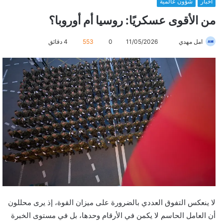
أخبار
شؤون عالمية
من الأقوى عسكريًا: روسيا أم أوروبا؟
امل مهدي
أ
11/05/2026
0
553
4 دقائق
ر
س
ل
ب
ر
ي
د
ا
إ
ل
ك
ت
ر
لا ينعكس التفوق العددي بالضرورة على ميزان القوة، إذ يرى محللون
و
أن العامل الحاسم لا يكمن في الأرقام وحدها، بل في مستوى الخبرة
ن