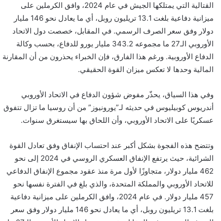
القتالية التي يمتلكها الجيش في عام 2024، وافق الكرملين على
ي
ميزانية دفاعية بلغت 13.1 تريليون روبل، أي ما يعادل نحو 146 مليار
ا
دولار وفق سعر الصرف الرسمي. في المقابل، خصصت دول الاتحاد
الأوروبي الـ27 ما مجموعه 343.2 مليار يورو للدفاع، بحسب وكالة
الدفاع الأوروبية. ورغم هذا الفارق، فإن الخبراء يحذرون من أن المقارنة
المالية وحدها لا تعكس ميزان القوة الحقيقي.
وفي هذا السياق، يحذّر مفوض شؤون الدفاع في الاتحاد الأوروبي
أندريوس كوبيليوس في حديثه لـ”يورونيوز” من أن روسيا ما تزال تتفوق
عسكريًا على الاتحاد الأوروبي، وأن اللحاق بها سيستغرق سنوات.
وتتضح هذه الفجوة بشكل أكبر عند احتساب الإنفاق وفق تعادل القوة
الشرائية، حيث يرتفع الإنفاق العسكري الروسي في 2024 إلى نحو
462 مليار دولار، متجاوزًا لأول مرة منذ عقود مجموع الإنفاق الدفاعي
للاتحاد الأوروبي والمملكة المتحدة، والذي بلغ في الفترة نفسها نحو
457 مليار دولار. في عام 2024، وافق الكرملين على ميزانية دفاعية
بلغت 13.1 تريليون روبل، أي ما يعادل نحو 146 مليار دولار وفق سعر