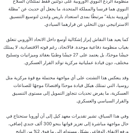
منظومة الردع النووي الأوروبية على دولتين فقط تمتلكان السلاح
النووي هما فرنسا والمملكة المتحدة، ما يجعل أي حديث عن “مظلة
أوروبية بديلة” مرتبطًا بمدى استعداد باريس ولندن لتوسيع التنسيق
الاستراتيجي دون التخلي عن قرارهما السيادي.
كما يعيد هذا النقاش إبراز إشكالية أوسع داخل الاتحاد الأوروبي تتعلق
بغياب منظومة دفاعية موحدة. فالاتحاد، رغم قوته الاقتصادية، لا يمتلك
جيشًا موحدًا، بل يعتمد على 27 جيشًا وطنيًا بعقائد وميزانيات وتسليح
مختلف، دون قيادة عملياتية مركزية توحّد القرار العسكري.
وقد ينعكس هذا التشتت على أي مواجهة محتملة مع قوة مركزية مثل
روسيا، التي تمتلك هيكل قيادة موحدًا واقتصادًا موجهًا للصناعات
العسكرية، ما يفرض تحديات تتجاوز التمويل إلى مستوى التنسيق
والقرار السياسي والعسكري.
وفي هذا السياق، تشير تقديرات معهد كيل إلى أن أوروبا ستحتاج في
حال مواجهة مباشرة إلى تعزيز قواتها بنحو 300 ألف جندي إضافي،
ورفع الإنفاق الدفاعي بشكل مستدام إلى ما فوق 2% من الناتج