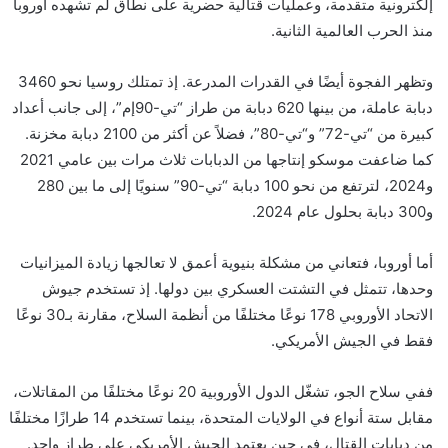
إلكترونية متقدمة، وعمليات قتالية حضرية على نطاق لم تشهده أوروبا
منذ الحرب العالمية الثانية.
وتظهر الفجوة أيضًا في القدرات المدرعة. إذ تمتلك روسيا نحو 3460
دبابة عاملة، من بينها 620 دبابة من طراز “تي-90إم”، إلى جانب أعداد
كبيرة من “تي-72” و“تي-80”، فضلاً عن أكثر من 2100 دبابة مخزنة.
كما ضاعفت موسكو إنتاجها من الدبابات ثلاث مرات بين عامي 2021
و2024، لترتفع من نحو 100 دبابة “تي-90” سنويًا إلى ما بين 280
و300 دبابة بحلول عام 2024.
أما أوروبا، فتعاني من مشكلة بنيوية أعمق لا تعالجها زيادة الميزانيات
وحدها، تتمثل في التشتت العسكري بين دولها. إذ تستخدم جيوش
الاتحاد الأوروبي 178 نوعًا مختلفًا من أنظمة السلاح، مقارنة بـ30 نوعًا
فقط في الجيش الأمريكي.
ففي سلاح الجو، تشغّل الدول الأوروبية 20 نوعًا مختلفًا من المقاتلات،
مقابل ستة أنواع في الولايات المتحدة، بينما تستخدم 14 طرازًا مختلفًا
من دبابات القتال، في حين يعتمد الجيش الأمريكي على طراز واحد.