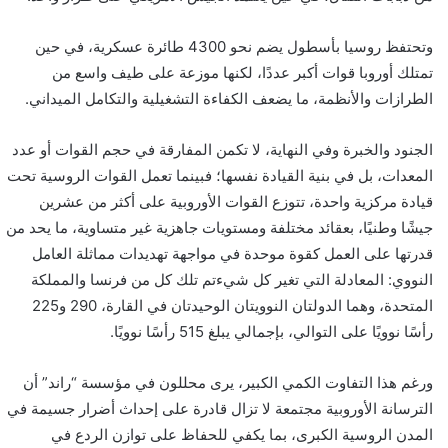
وتحتفظ روسيا بأسطول يضم نحو 4300 طائرة عسكرية، في حين
تمتلك أوروبا قوات أكبر عددًا، لكنها موزعة على طيف واسع من
الطرازات والأنظمة، ما يضعف الكفاءة التشغيلية والتكامل الميداني.
الجنود والخبرة وفي النهاية، لا تكمن المفارقة في حجم القوات أو عدد
المعدات، بل في بنية القيادة نفسها؛ فبينما تعمل القوات الروسية تحت
قيادة مركزية واحدة، تتوزع القوات الأوروبية على أكثر من عشرين
جيشًا وطنيًا، بعقائد مختلفة ومستويات جاهزية غير متساوية، ما يحد من
قدرتها على العمل كقوة موحدة في مواجهة تهديدات مماثلة العامل
النووي: المعادلة التي تغير كل شيءتم تلك كل من فرنسا والمملكة
المتحدة، وهما الدولتان النوويتان الوحيدتان في القارة، 290 و225
رأسًا نوويًا على التوالي، بإجمالي يبلغ 515 رأسًا نوويًا.
ورغم هذا التفاوت الكمي الكبير، يرى محللون في مؤسسة “راند” أن
الترسانة الأوروبية مجتمعة لا تزال قادرة على إحداث أضرار جسيمة في
المدن الروسية الكبرى، بما يكفي للحفاظ على توازن الردع في