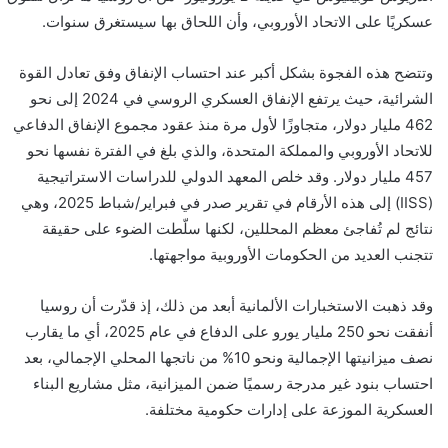
عسكريًا على الاتحاد الأوروبي، وأن اللحاق بها سيستغرق سنوات.
وتتضح هذه الفجوة بشكل أكبر عند احتساب الإنفاق وفق تعادل القوة
الشرائية، حيث يرتفع الإنفاق العسكري الروسي في 2024 إلى نحو
462 مليار دولار، متجاوزًا لأول مرة منذ عقود مجموع الإنفاق الدفاعي
للاتحاد الأوروبي والمملكة المتحدة، والذي بلغ في الفترة نفسها نحو
457 مليار دولار. وقد خلص المعهد الدولي للدراسات الاستراتيجية
(IISS) إلى هذه الأرقام في تقرير صدر في فبراير/شباط 2025، وهي
نتائج لم تُفاجئ معظم المحللين، لكنها سلّطت الضوء على حقيقة
تتجنب العديد من الحكومات الأوروبية مواجهتها.
وقد ذهبت الاستخبارات الألمانية أبعد من ذلك، إذ قدّرت أن روسيا
أنفقت نحو 250 مليار يورو على الدفاع في عام 2025، أي ما يقارب
نصف ميزانيتها الإجمالية ونحو 10% من ناتجها المحلي الإجمالي، بعد
احتساب بنود غير مدرجة رسميًا ضمن الميزانية، مثل مشاريع البناء
العسكرية الموزعة على إدارات حكومية مختلفة.