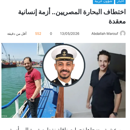
أخبار
شؤون عربية
اختطاف البحارة المصريين.. أزمة إنسانية
معقدة
Abdallah Marouf
أ
13/05/2026
0
552
أقل من دقيقة
ر
س
ل
ب
ر
ي
د
ا
إ
ل
ك
ت
ر
بين عشية وضحاها تحولت ناقلة نفط صغيرة إلى أزمة