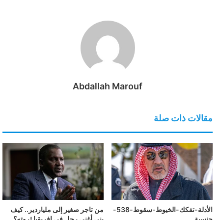
Abdallah Marouf
مقالات ذات صلة
الأدلة-تفكك-الخيوط-سقوط-538-
من تاجر صغير إلى ملياردير.. كيف
جنسية
بنى أغنى رجل في إفريقيا ثروته؟