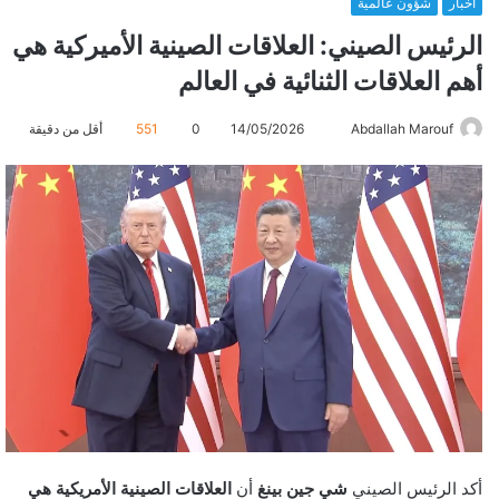
أخبار
شؤون عالمية
الرئيس الصيني: العلاقات الصينية الأميركية هي
أهم العلاقات الثنائية في العالم
Abdallah Marouf
أ
14/05/2026
0
551
أقل من دقيقة
ر
س
ل
ب
ر
ي
د
ا
إ
ل
ك
ت
ر
أكد الرئيس الصيني
شي جين بينغ
أن
العلاقات الصينية الأمريكية هي