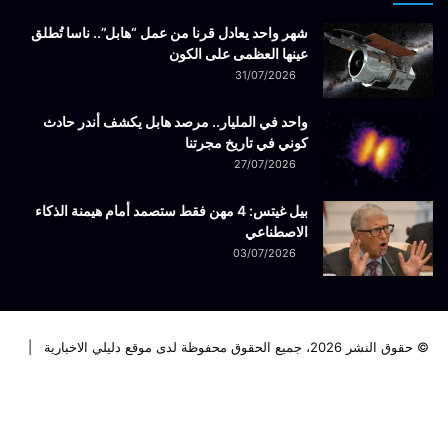
شهر واحد يعادل قرنا من عمل “هابل”.. ناسا تُطلق
عينها العظمى على الكون
31/07/2026
واحد في المليار.. مرصد هابل يكشف أندر حادث
كوني في تاريخ مجرتنا
27/07/2026
بيل غيتس: 4 مهن فقط ستصمد أمام هيمنة الذكاء
الاصطناعي
03/07/2026
© حقوق النشر 2026، جميع الحقوق محفوظة لدى موقع دليلي الاخبارية |
فيسبوك
تويتر
لينكدإن
يوتيوب
انستقرام