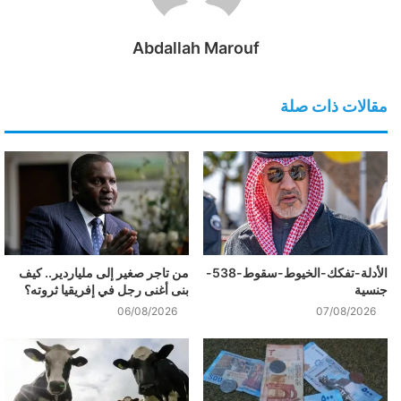
Abdallah Marouf
مقالات ذات صلة
الأدلة-تفكك-الخيوط-سقوط-538-
من تاجر صغير إلى ملياردير.. كيف
جنسية
بنى أغنى رجل في إفريقيا ثروته؟
06/08/2026
07/08/2026