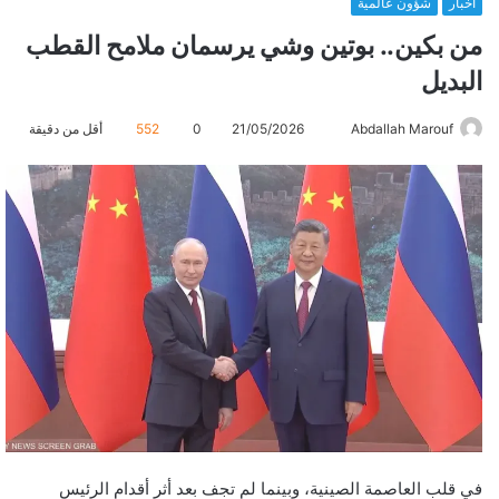
أخبار
شؤون عالمية
من بكين.. بوتين وشي يرسمان ملامح القطب
البديل
Abdallah Marouf
أ
21/05/2026
0
552
أقل من دقيقة
ر
س
ل
ب
ر
ي
د
ا
إ
ل
ك
ت
ر
في قلب العاصمة الصينية، وبينما لم تجف بعد أثر أقدام الرئيس