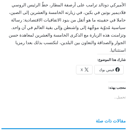
و
الأميركي دونالد ترامب على أرصفة المطار، حطّ الرئيس الروسي
ن
فلاديمير بوتين في بكين، في زيارته الخامسة والعشرين إلى الصين،
ي
حاملا في حقيبته ما هو أثقل من بنود الاتفاقيات الاقتصادية: رسالة
ا
سياسية مُدوّية موجَّهة إلى واشنطن وإلى بقية العالم في آن واحد.
وتزامنت هذه الزيارة مع الذكرى الخامسة والعشرين لمعاهدة حسن
الجوار والصداقة والتعاون بين البلدين، لتكتسب بذلك بعدا رمزيا
استثنائيا.
شارك هذا الموضوع:
فيس بوك
X
معجب بهذه:
تحميل...
مقالات ذات صلة