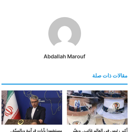
Abdallah Marouf
مقالات ذات صلة
أكبر رئيس في العالم غائب.. ويغيّر
مستشهدا بآيات قرآنية وبالسنّة..