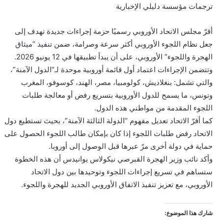
و
ترجمات مؤسسة دليلي الإخبارية
ن
ي
أقرّ مجلس الاتحاد الأوروبي رسميًا حزمة إجراءات جديدة تهدف إلى
ا
جعل نظام اللجوء الأوروبي أكثر سرعة وصرامة، ضمن تنفيذ “ميثاق
الهجرة واللجوء” الأوروبي، على أن يبدأ تطبيقها في 12 يونيو 2026.
وتتضمن الإجراءات اعتماد أول قائمة أوروبية موحدة لـ”الدول الآمنة”،
والتي تشمل: بنغلاديش، كولومبيا، مصر، الهند، كوسوفو، المغرب
وتونس، ما يسمح للدول الأوروبية بتسريع رفض أو معالجة طلبات
اللجوء المقدمة من مواطني هذه الدول.
كما أقرّ الاتحاد تعديل مفهوم “الدولة الثالثة الآمنة”، بحيث تستطيع دول
الاتحاد رفض طلبات اللجوء إذا كان بإمكان طالب اللجوء الحصول على
حماية في دولة أخرى مرّ عبرها قبل الوصول إلى أوروبا.
وأكد نائب وزير الهجرة القبرصي نيكولاس يوانيدس أن هذه الخطوة
ستساهم في تسريع إجراءات اللجوء وتوحيدها بين دول الاتحاد
الأوروبي، مع تعزيز تنفيذ الاتفاق الأوروبي الجديد للهجرة واللجوء.
شارك هذا الموضوع: