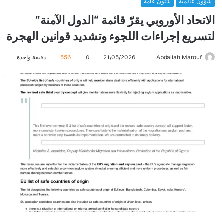
شؤون عالمية
شئون عامة
الاتحاد الأوروبي يقرّ قائمة “الدول الآمنة”
لتسريع إجراءات اللجوء وتشديد قوانين الهجرة
Abdallah Marouf
أ
21/05/2026
0
556
دقيقة واحدة
ر
س
ل
ب
ر
ي
د
ا
إ
ل
ك
ت
ر