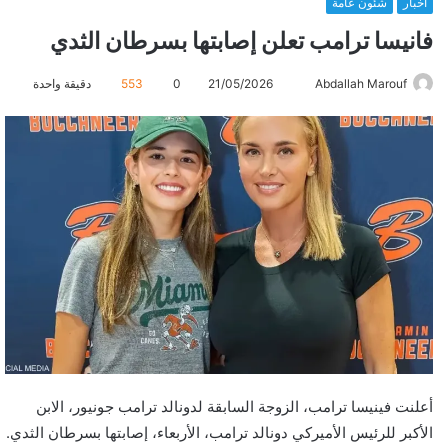
أخبار
شئون عامة
فانيسا ترامب تعلن إصابتها بسرطان الثدي
Abdallah Marouf
أ
21/05/2026
0
553
دقيقة واحدة
ر
س
ل
ب
ر
ي
د
ا
إ
ل
ك
ت
ر
أعلنت فينيسا ترامب، الزوجة السابقة لدونالد ترامب جونيور، الابن
و
الأكبر للرئيس الأميركي دونالد ترامب، الأربعاء، إصابتها بسرطان الثدي.
ن