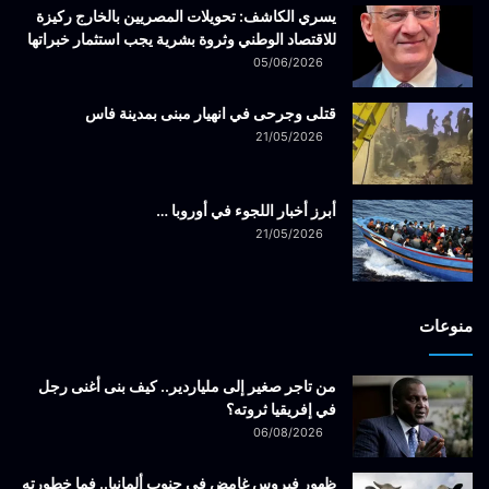
يسري الكاشف: تحويلات المصريين بالخارج ركيزة
للاقتصاد الوطني وثروة بشرية يجب استثمار خبراتها
05/06/2026
قتلى وجرحى في انهيار مبنى بمدينة فاس
21/05/2026
أبرز أخبار اللجوء في أوروبا …
21/05/2026
منوعات
من تاجر صغير إلى ملياردير.. كيف بنى أغنى رجل
في إفريقيا ثروته؟
06/08/2026
ظهور فيروس غامض في جنوب ألمانيا.. فما خطورته