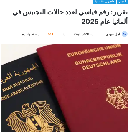
أخبار
شؤون عالمية
تقرير: رقم قياسي لعدد حالات التجنيس في
ألمانيا عام 2025
امل مهدي
أ
24/05/2026
0
550
دقيقة واحدة
ر
س
ل
ب
ر
ي
د
ا
إ
ل
ك
ت
ر