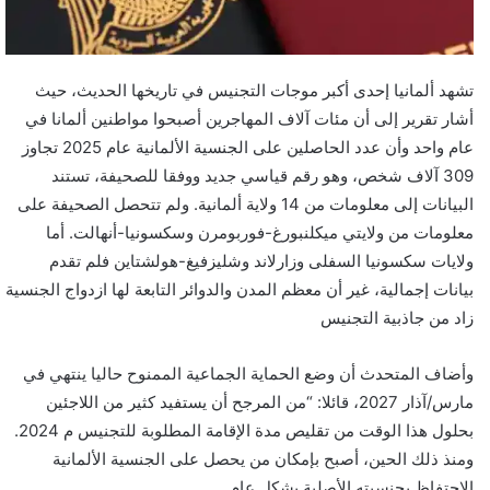
و
ن
ي
ا
تشهد ألمانيا إحدى أكبر موجات التجنيس في تاريخها الحديث، حيث
أشار تقرير إلى أن مئات آلاف المهاجرين أصبحوا مواطنين ألمانا في
عام واحد وأن عدد الحاصلين على الجنسية الألمانية عام 2025 تجاوز
309 آلاف شخص، وهو رقم قياسي جديد ووفقا للصحيفة، تستند
البيانات إلى معلومات من 14 ولاية ألمانية. ولم تتحصل الصحيفة على
معلومات من ولايتي ميكلنبورغ-فوربومرن وسكسونيا-أنهالت. أما
ولايات سكسونيا السفلى وزارلاند وشليزفيغ-هولشتاين فلم تقدم
بيانات إجمالية، غير أن معظم المدن والدوائر التابعة لها ازدواج الجنسية
زاد من جاذبية التجنيس
وأضاف المتحدث أن وضع الحماية الجماعية الممنوح حاليا ينتهي في
مارس/آذار 2027، قائلا: “من المرجح أن يستفيد كثير من اللاجئين
بحلول هذا الوقت من تقليص مدة الإقامة المطلوبة للتجنيس م 2024.
ومنذ ذلك الحين، أصبح بإمكان من يحصل على الجنسية الألمانية
الاحتفاظ بجنسيته الأصلية بشكل عام.