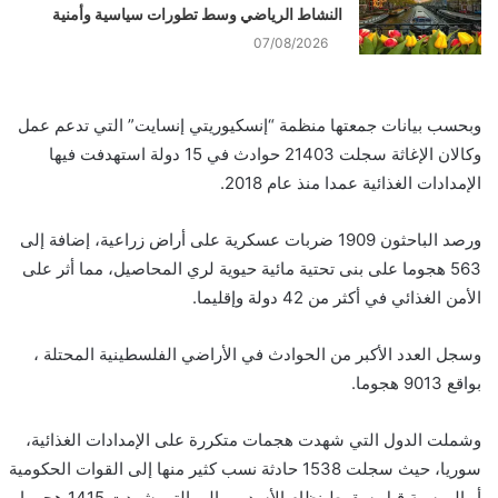
النشاط الرياضي وسط تطورات سياسية وأمنية
07/08/2026
وبحسب بيانات جمعتها منظمة “إنسكيوريتي إنسايت” التي تدعم عمل
وكالان الإغاثة سجلت 21403 حوادث في 15 دولة استهدفت فيها
الإمدادات الغذائية عمدا منذ عام 2018.
ورصد الباحثون 1909 ضربات عسكرية على أراض زراعية، إضافة إلى
563 هجوما على بنى تحتية مائية حيوية لري المحاصيل، مما أثر على
الأمن الغذائي في أكثر من 42 دولة وإقليما.
وسجل العدد الأكبر من الحوادث في الأراضي الفلسطينية المحتلة ،
بواقع 9013 هجوما.
وشملت الدول التي شهدت هجمات متكررة على الإمدادات الغذائية،
سوريا، حيث سجلت 1538 حادثة نسب كثير منها إلى القوات الحكومية
أو الروسية قبل سقوط نظام الأسد، ومالي التي شهدت 1415 هجوما