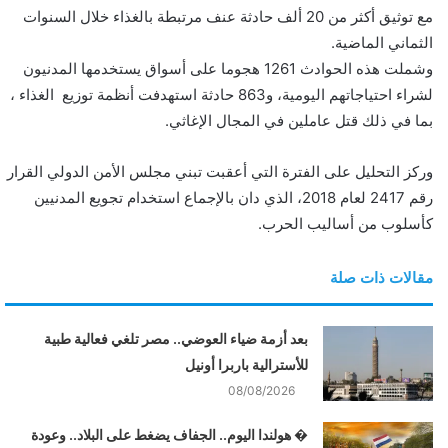
و
مع توثيق أكثر من 20 ألف حادثة عنف مرتبطة بالغذاء خلال السنوات
ن
الثماني الماضية.
ي
وشملت هذه الحوادث 1261 هجوما على أسواق يستخدمها المدنيون
ا
لشراء احتياجاتهم اليومية، و863 حادثة استهدفت أنظمة توزيع الغذاء ،
بما في ذلك قتل عاملين في المجال الإغاثي.
وركز التحليل على الفترة التي أعقبت تبني مجلس الأمن الدولي القرار
رقم 2417 لعام 2018، الذي دان بالإجماع استخدام تجويع المدنيين
كأسلوب من أساليب الحرب.
مقالات ذات صلة
بعد أزمة ضياء العوضي.. مصر تلغي فعالية طبية
للأسترالية باربرا أونيل
08/08/2026
� هولندا اليوم.. الجفاف يضغط على البلاد.. وعودة