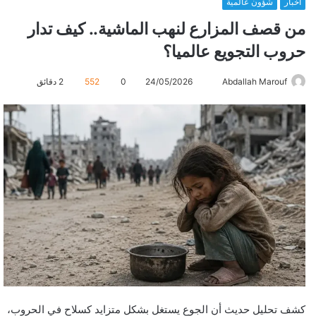
أخبار
شؤون عالمية
من قصف المزارع لنهب الماشية.. كيف تدار
حروب التجويع عالميا؟
Abdallah Marouf
أ
24/05/2026
0
552
2 دقائق
ر
س
ل
ب
ر
ي
د
ا
إ
ل
ك
ت
ر
كشف تحليل حديث أن الجوع يستغل بشكل متزايد كسلاح في الحروب،