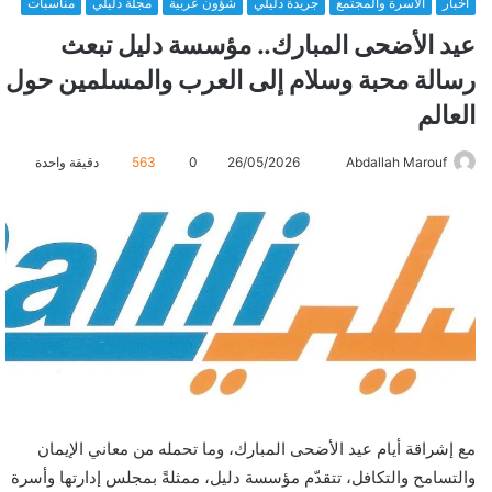
أخبار
الأسرة والمجتمع
جريدة دليلي
شؤون عربية
مجلة دليلي
مناسبات
عيد الأضحى المبارك.. مؤسسة دليل تبعث
رسالة محبة وسلام إلى العرب والمسلمين حول
العالم
Abdallah Marouf
أ
26/05/2026
0
563
دقيقة واحدة
ر
س
ل
ب
ر
ي
د
ا
إ
ل
مع إشراقة أيام عيد الأضحى المبارك، وما تحمله من معاني الإيمان
ك
والتسامح والتكافل، تتقدّم مؤسسة دليل، ممثلةً بمجلس إدارتها وأسرة
ت