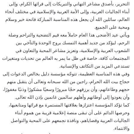
التحرير، بأصدق مشاعر التهاني والتبريكات إلى قرائها الكرام، وإلى
ر
و
أبناء الجاليات العربية، وإلى الأمة العربية والإسلامية في مختلف أنحاء
ن
العالم، سائلين الله أن يجعل هذه المناسبة المباركة فاتحة خير وسلام
ي
ومحبة على الجميع.
ا
ويأتي عيد الأضحى هذا العام حاملاً معه قيم التضحية والتراحم وصلة
الرحم، ليؤكد من جديد أهمية التمسك بروح الوحدة والتآخي بين
الشعوب العربية والإسلامية، وتعزيز مشاعر المحبة والتعاون في
المجتمعات كافة، خاصة في ظل ما يمر به العالم من تحديات ومتغيرات
تستدعي المزيد من التكاتف والإنسانية.
وفي هذه المناسبة العظيمة، تتوجّه مؤسسة دليل بخالص الدعوات إلى
حجاج بيت الله الحرام، راجين من الله سبحانه وتعالى أن يتقبل منهم
حجهم وطاعاتهم، وأن يرزقهم حجًا مبرورًا وسعيًا مشكورًا وذنبًا مغفورًا،
وأن يعودوا إلى أوطانهم وأهلهم سالمين غانمين بإذن الله تعالى.
كما تؤكد المؤسسة اعتزازها بعلاقتها المستمرة مع قرائها ومتابعيها،
وحرصها الدائم على أن تبقى منصة إعلامية قريبة من هموم أبناء
الجاليات العربية وقضاياهم، ونافذة تجمعهم على المحبة والتواصل
والانتماء.