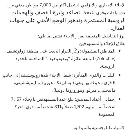
و
الإجلاء الإجباري والإلزامي ليشمل أكثر من 7,000 مواطن مدني من
ن
نتيجة لتصاعد وتيرة القصف والهجمات
عدة بلدات وقرى
ي
الروسية المستمرة وتدهور الوضع الأمني على جبهات
ا
القتال.
أبرز التفاصيل المتعلقة بقرار الإجلاء تشمل ما يلي:
نطاق الإجلاء والمستهدفين
المناطق المشمولة: ركّز القرار الجديد على منطقة زولوتشيف
(Zolochiv) التابعة لدائرة “بوهودوخيف” المتاخمة للحدود
الروسية.
البلدات والقرى المتأثرة: شمل الإجلاء بلدة زولوتشيف إلى جانب
6 قرى محيطة بها وهي (بيساريفكا، هورييف، ليميششيني،
ماليجيني، ميرلو، وموروزوفا دولينا).
إجمالي أعداد المدنيين: يبلغ عدد المستهدفين بالإخلاء 7,157
شخصاً، من بينهم 1,702 طفلاً و311 شخصاً من ذوي الحركة
المحدودة.
الأسباب اللوجستية والميدانية