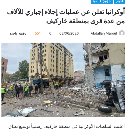
أخبار
شؤون عالمية
أوكرانيا تعلن عن عمليات إجلاء إجباري للآلاف
من عدة قرى بمنطقة خاركيف
Abdallah Marouf
أ
02/06/2026
0
551
دقيقة واحدة
ر
س
ل
ب
ر
ي
د
ا
إ
ل
ك
ت
ر
أعلنت السلطات الأوكرانية في منطقة خاركيف رسمياً توسيع نطاق